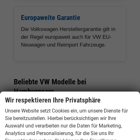
Europaweite Garantie
Die Volkswagen Herstellergarantie gilt in
der Regel europaweit auch für VW EU-
Neuwagen und Reimport Fahrzeuge.
Beliebte VW Modelle bei
Hamburgcars
Wir respektieren Ihre Privatsphäre
Unsere Website setzt Cookies ein, um unsere Dienste für
Modell
Fahrzeugtyp
Besonderheiten
Sie bereitzustellen. Hierbei berücksichtigen wir Ihre
Auswahl und verarbeiten nur die Daten für Marketing,
VW
Kleinwagen
Kompakt, sparsam und
Analytics und Personalisierung, für die Sie uns Ihr
Polo
ideal für Stadt, Pendler