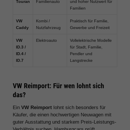
Touran
Familienauto
und hoher Nutzwert für
Familien
VW
Kombi /
Praktisch für Familie,
Caddy
Nutzfahrzeug
Gewerbe und Freizeit
VW
Elektroauto
Vollelektrische Modelle
ID.3 /
für Stadt, Familie,
ID.4 /
Pendler und
ID.7
Langstrecke
VW Reimport: Für wen lohnt sich
das?
Ein
VW Reimport
lohnt sich besonders für
Käufer, die einen hochwertigen Neuwagen mit
guter Ausstattung und starkem Preis-Leistungs-
Verhältnis suchen. Hamburgcars prüft