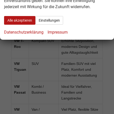
Einverständnis geben. Sie können Ihre Einwilligung
und Fahranfänger
jederzeit mit Wirkung für die Zukunft widerrufen.
VW
Kompaktklasse
Sehr beliebt als
Golf
Alltagsauto,
Alle akzeptieren
Einstellungen
Pendlerfahrzeug und
Familien-Kompakter
Datenschutzerklärung
Impressum
VW T-
Kompakt-SUV
Erhöhte Sitzposition,
Roc
modernes Design und
gute Alltagstauglichkeit
VW
SUV
Familien-SUV mit viel
Tiguan
Platz, Komfort und
moderner Ausstattung
VW
Kombi /
Ideal für Vielfahrer,
Passat
Business
Familien und
Langstrecke
VW
Van /
Viel Platz, flexible Sitze