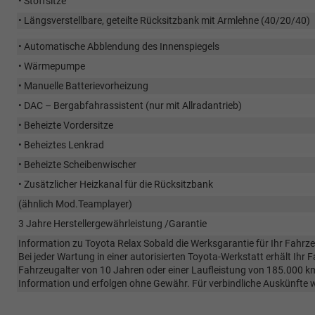
• Stoffsitze
• Längsverstellbare, geteilte Rücksitzbank mit Armlehne (40/20/40)
• Automatische Abblendung des Innenspiegels
• Wärmepumpe
• Manuelle Batterievorheizung
• DAC – Bergabfahrassistent (nur mit Allradantrieb)
• Beheizte Vordersitze
• Beheiztes Lenkrad
• Beheizte Scheibenwischer
• Zusätzlicher Heizkanal für die Rücksitzbank
(ähnlich Mod.Teamplayer)
3 Jahre Herstellergewährleistung /Garantie
Information zu Toyota Relax Sobald die Werksgarantie für Ihr Fahrze
Bei jeder Wartung in einer autorisierten Toyota-Werkstatt erhält Ihr
Fahrzeugalter von 10 Jahren oder einer Laufleistung von 185.000 km 
Information und erfolgen ohne Gewähr. Für verbindliche Auskünfte wen