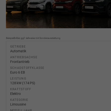
Beispielbilder, ggf. teilweise mit Sonderausstattung
GETRIEBE
Automatik
ANTRIEBSACHSE
Frontantrieb
SCHADSTOFFKLASSE
Euro 6 EB
LEISTUNG
128 kW (174 PS)
KRAFTSTOFF
Elektro
KATEGORIE
Limousine
MODELLJAHR