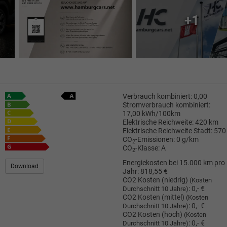
+1
Verbrauch kombiniert:
0,00
Stromverbrauch kombiniert:
17,00 kWh/100km
Elektrische Reichweite:
420 km
Elektrische Reichweite Stadt:
570
CO
-Emissionen:
0 g/km
2
CO
-Klasse:
A
2
Energiekosten bei 15.000 km pro
Download
Jahr:
818,55 €
CO2 Kosten (niedrig)
(Kosten
:
0,- €
Durchschnitt 10 Jahre)
CO2 Kosten (mittel)
(Kosten
:
0,- €
Durchschnitt 10 Jahre)
CO2 Kosten (hoch)
(Kosten
:
0,- €
Durchschnitt 10 Jahre)