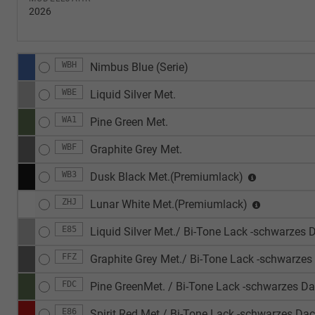
2026
WBH
Nimbus Blue (Serie)
WBE
Liquid Silver Met.
WA1
Pine Green Met.
WBF
Graphite Grey Met.
WB3
Dusk Black Met.(Premiumlack)
ZHJ
Lunar White Met.(Premiumlack)
E85
Liquid Silver Met./ Bi-Tone Lack -schwarzes 
FFZ
Graphite Grey Met./ Bi-Tone Lack -schwarzes
FDC
Pine GreenMet. / Bi-Tone Lack -schwarzes D
E86
Spirit Red Met./ Bi-Tone Lack -schwarzes D