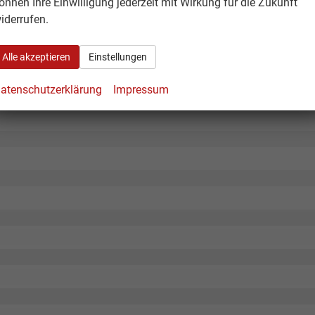
önnen Ihre Einwilligung jederzeit mit Wirkung für die Zukunft
iderrufen.
phoneintegration - Android Auto/ Apple Carplay (wireless) , -
Alle akzeptieren
Einstellungen
atenschutzerklärung
Impressum