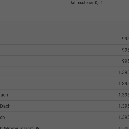
Jahressteuer:
0,- €
995
995
995
1.39
1.39
Dach
1.39
 Dach
1.39
ach
1.39
ach (Premiumlack)
1.50