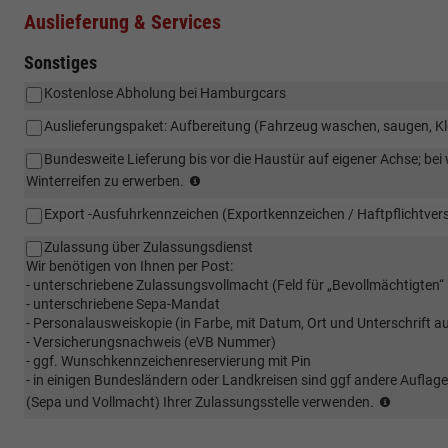
Auslieferung & Services
Sonstiges
Kostenlose Abholung bei Hamburgcars
Auslieferungspaket: Aufbereitung (Fahrzeug waschen, saugen, Kl
Bundesweite Lieferung bis vor die Haustür auf eigener Achse; be
Bundesweite
Winterreifen zu erwerben.
Lieferung
Export -Ausfuhrkennzeichen (Exportkennzeichen / Haftpflichtver
bis
vor
Zulassung über Zulassungsdienst
die
Wir benötigen von Ihnen per Post:
Haustür
- unterschriebene Zulassungsvollmacht (Feld für „Bevollmächtigten“ b
auf
- unterschriebene Sepa-Mandat
eigener
- Personalausweiskopie (in Farbe, mit Datum, Ort und Unterschrift 
Achse;
- Versicherungsnachweis (eVB Nummer)
bei
- ggf. Wunschkennzeichenreservierung mit Pin
winterlichen
- in einigen Bundesländern oder Landkreisen sind ggf andere Auflagen z
Bedingungen
(Kunde
(Sepa und Vollmacht) Ihrer Zulassungsstelle verwenden.
ist
sendet
eine
EVB
vorherige