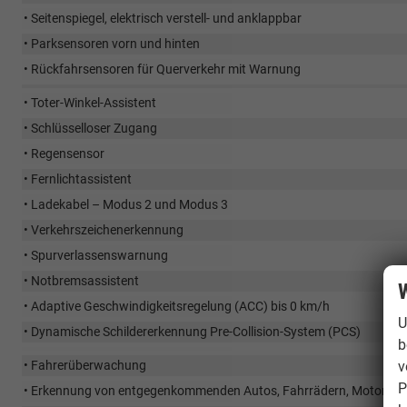
• Seitenspiegel, elektrisch verstell- und anklappbar
• Parksensoren vorn und hinten
• Rückfahrsensoren für Querverkehr mit Warnung
• Toter-Winkel-Assistent
• Schlüsselloser Zugang
• Regensensor
• Fernlichtassistent
• Ladekabel – Modus 2 und Modus 3
• Verkehrszeichenerkennung
• Spurverlassenswarnung
• Notbremsassistent
W
• Adaptive Geschwindigkeitsregelung (ACC) bis 0 km/h
U
• Dynamische Schildererkennung Pre-Collision-System (PCS)
b
v
• Fahrerüberwachung
P
• Erkennung von entgegenkommenden Autos, Fahrrädern, Motorräd