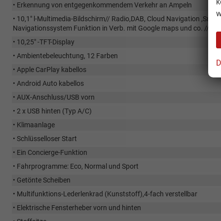
k
• Erkennung von entgegenkommendem Verkehr an Ampeln
w
• 10,1" l-Multimedia-Bildschirm// Radio,DAB, Cloud Navigation ,Smart
Navigationssystem Funktion in Verb. mit Google maps und co. //
• 10,25" -TFT-Display
• Ambientebeleuchtung, 12 Farben
D
• Apple CarPlay kabellos
• Android Auto kabellos
• AUX-Anschluss/USB vorn
• 2 x USB hinten (Typ A/C)
• Klimaanlage
• Schlüsselloser Start
• Ein Concierge-Funktion
• Fahrprogramme: Eco, Normal und Sport
• Getönte Scheiben
• Multifunktions-Lederlenkrad (Kunststoff),4-fach verstellbar
• Elektrische Fensterheber vorn und hinten