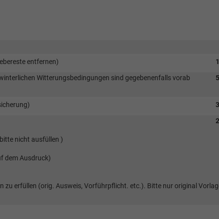
ebereste entfernen)
1
i winterlichen Witterungsbedingungen sind gegebenenfalls vorab
5
sicherung)
3
2
itte nicht ausfüllen )
auf dem Ausdruck)
u erfüllen (orig. Ausweis, Vorführpflicht. etc.). Bitte nur original Vorla