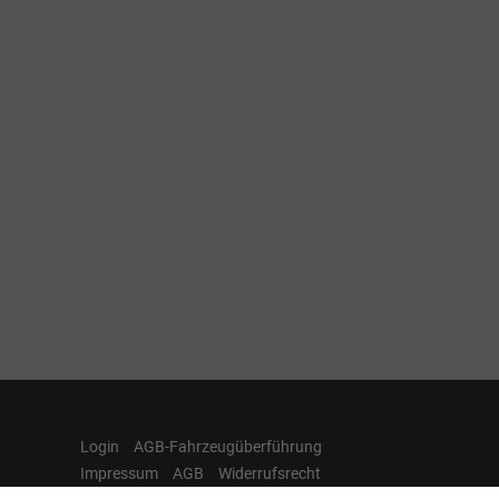
Login
AGB-Fahrzeugüberführung
Impressum
AGB
Widerrufsrecht