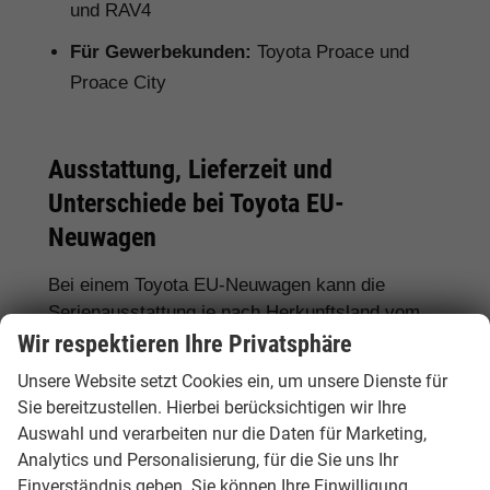
und RAV4
Für Gewerbekunden:
Toyota Proace und
Proace City
Ausstattung, Lieferzeit und
Unterschiede bei Toyota EU-
Neuwagen
Bei einem Toyota EU-Neuwagen kann die
Serienausstattung je nach Herkunftsland vom
deutschen Modell abweichen. Deshalb lohnt
Wir respektieren Ihre Privatsphäre
sich ein genauer Vergleich. Hamburgcars achtet
Unsere Website setzt Cookies ein, um unsere Dienste für
für Sie auf wichtige Details wie Motorisierung,
Sie bereitzustellen. Hierbei berücksichtigen wir Ihre
Hybridantrieb, Ausstattungslinie,
Auswahl und verarbeiten nur die Daten für Marketing,
Assistenzsysteme, Lieferzeit, Garantie und
Analytics und Personalisierung, für die Sie uns Ihr
Fahrzeugdokumente.
Einverständnis geben. Sie können Ihre Einwilligung