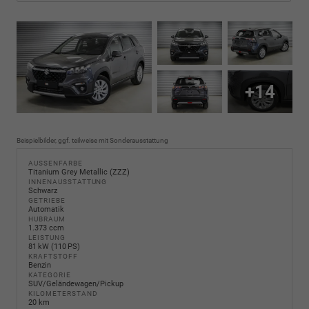
+14
Beispielbilder, ggf. teilweise mit Sonderausstattung
AUSSENFARBE
Titanium Grey Metallic (ZZZ)
INNENAUSSTATTUNG
Schwarz
GETRIEBE
Automatik
HUBRAUM
1.373 ccm
LEISTUNG
81 kW (110 PS)
KRAFTSTOFF
Benzin
KATEGORIE
SUV/Geländewagen/Pickup
KILOMETERSTAND
20 km