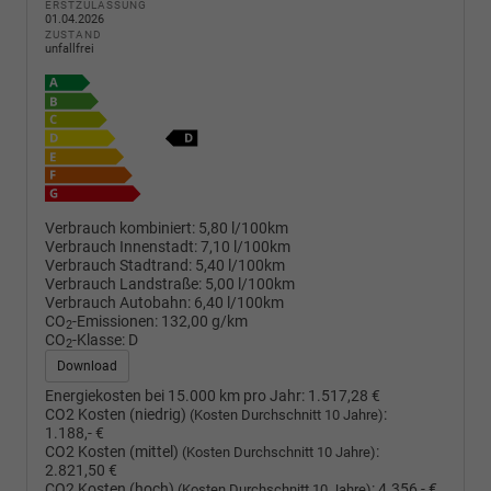
ERSTZULASSUNG
01.04.2026
ZUSTAND
unfallfrei
Verbrauch kombiniert:
5,80 l/100km
Verbrauch Innenstadt:
7,10 l/100km
Verbrauch Stadtrand:
5,40 l/100km
Verbrauch Landstraße:
5,00 l/100km
Verbrauch Autobahn:
6,40 l/100km
CO
-Emissionen:
132,00 g/km
2
CO
-Klasse:
D
2
Download
Energiekosten bei 15.000 km pro Jahr:
1.517,28 €
CO2 Kosten (niedrig)
:
(Kosten Durchschnitt 10 Jahre)
1.188,- €
CO2 Kosten (mittel)
:
(Kosten Durchschnitt 10 Jahre)
2.821,50 €
CO2 Kosten (hoch)
:
4.356,- €
(Kosten Durchschnitt 10 Jahre)