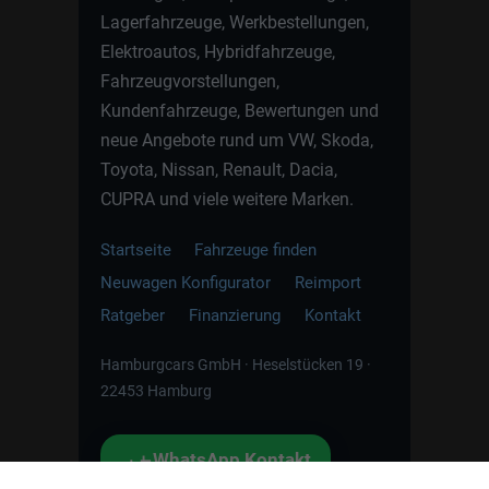
Lagerfahrzeuge, Werkbestellungen,
Elektroautos, Hybridfahrzeuge,
Fahrzeugvorstellungen,
Kundenfahrzeuge, Bewertungen und
neue Angebote rund um VW, Skoda,
Toyota, Nissan, Renault, Dacia,
CUPRA und viele weitere Marken.
Startseite
Fahrzeuge finden
Neuwagen Konfigurator
Reimport
Ratgeber
Finanzierung
Kontakt
Hamburgcars GmbH · Heselstücken 19 ·
22453 Hamburg
WhatsApp Kontakt
📲
Jetzt direkt schreiben