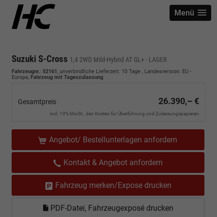
Menü
Suzuki S-Cross
1,4 2WD Mild-Hybrid AT GL+ - LAGER
Fahrzeugnr.
:
52161
, unverbindliche Lieferzeit:
10 Tage
, Landesversion: EU -
Europa,
Fahrzeug mit Tageszulassung
26.390,– €
Gesamtpreis
incl. 19% MwSt., den Kosten für Überführung und Zulassungspapieren
Angebot/ Bestellunterlagen anfordern
Kontakt & Angebot anfordern
Fahrzeug merken/Expose drucken
PDF-Datei, Fahrzeugexposé drucken