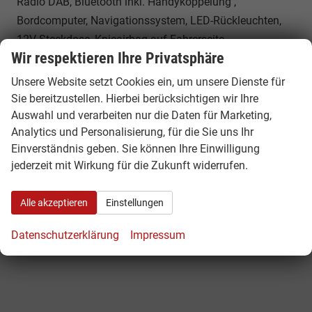
Radio DAB, Bluetooth inkl. Handykoppelung ,
Bordcomputer, Navigationssystem, LED-Rückleuchten,
12V-Steckdose, Knieairbag auf Fahrerseite,
Wir respektieren Ihre Privatsphäre
Sonstiges
Unsere Website setzt Cookies ein, um unsere Dienste für
Anzahl Sitzplätze
5
Sie bereitzustellen. Hierbei berücksichtigen wir Ihre
Erstzulassung
01.04.2026
Auswahl und verarbeiten nur die Daten für Marketing,
Kilometerstand
20
Analytics und Personalisierung, für die Sie uns Ihr
Leergewicht
1315 kg
Einverständnis geben. Sie können Ihre Einwilligung
jederzeit mit Wirkung für die Zukunft widerrufen.
Alle akzeptieren
Einstellungen
Datenschutzerklärung
Impressum