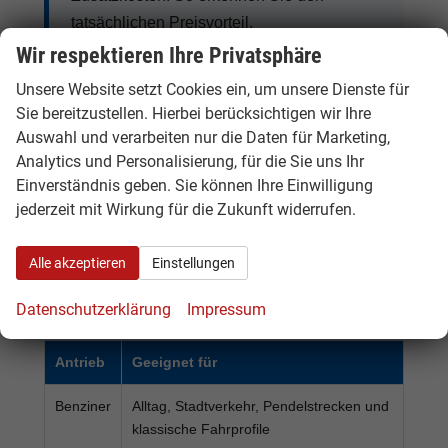
tatsächlichen Preisvorteil.
Wir respektieren Ihre Privatsphäre
Unsere Website setzt Cookies ein, um unsere Dienste für
Sie bereitzustellen. Hierbei berücksichtigen wir Ihre
Suzuki Benziner, Hybrid, Plug-in-
Auswahl und verarbeiten nur die Daten für Marketing,
Hybrid und Allrad
Analytics und Personalisierung, für die Sie uns Ihr
Einverständnis geben. Sie können Ihre Einwilligung
Suzuki bietet je nach Modell Benziner, Mild-
jederzeit mit Wirkung für die Zukunft widerrufen.
Hybrid, Vollhybrid, Plug-in-Hybrid und
Allradvarianten. Besonders gefragt sind
Suzuki
Alle akzeptieren
Einstellungen
Swift, Ignis, Vitara, S-Cross, Swace, Across
und Jimny
.
Datenschutzerklärung
Impressum
Antrieb
Geeignet für
Benziner
Alltag, Stadtverkehr, Pendelstrecken und
klassische Fahrprofile