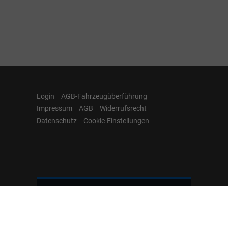
Login
AGB-Fahrzeugüberführung
Impressum
AGB
Widerrufsrecht
Datenschutz
Cookie-Einstellungen
Hamburgcars auf
Facebook, Instagram,