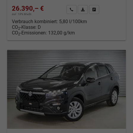
26.390,– €
Kontakt & Angebot anfordern
PDF-Datei, Fahrzeugexposé d
Fahrzeug merken/Expo
incl. 19% MwSt.
Verbrauch kombiniert:
5,80 l/100km
CO
-Klasse:
D
2
CO
-Emissionen:
132,00 g/km
2