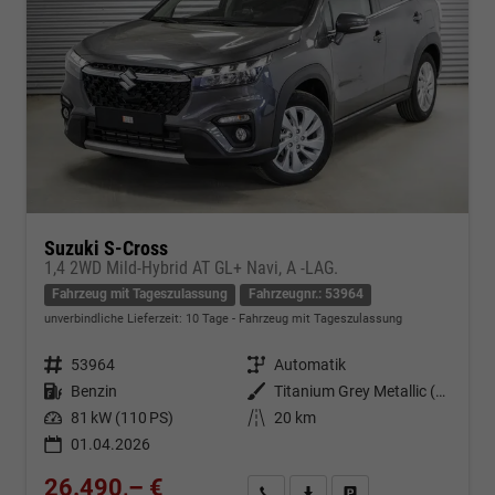
Suzuki S-Cross
1,4 2WD Mild-Hybrid AT GL+ Navi, A -LAG.
Fahrzeug mit Tageszulassung
Fahrzeugnr.: 53964
unverbindliche Lieferzeit:
10 Tage
Fahrzeug mit Tageszulassung
Fahrzeugnr.
53964
Getriebe
Automatik
Kraftstoff
Benzin
Außenfarbe
Titanium Grey Metallic (ZZZ)
Leistung
81 kW (110 PS)
Kilometerstand
20 km
01.04.2026
26.490,– €
Kontakt & Angebot anfordern
PDF-Datei, Fahrzeugexposé d
Fahrzeug merken/Expo