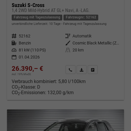
Suzuki S-Cross
1,4 2WD Mild-Hybrid AT GL+ Navi, A -LAG.
Fahrzeug mit Tageszulassung
Fahrzeugnr.: 52162
unverbindliche Lieferzeit:
10 Tage
Fahrzeug mit Tageszulassung
Fahrzeugnr.
52162
Getriebe
Automatik
Kraftstoff
Benzin
Außenfarbe
Cosmic Black Metallic (ZCE)
Leistung
81 kW (110 PS)
Kilometerstand
20 km
01.04.2026
26.390,– €
Kontakt & Angebot anfordern
PDF-Datei, Fahrzeugexposé d
Fahrzeug merken/Expo
incl. 19% MwSt.
Verbrauch kombiniert:
5,80 l/100km
CO
-Klasse:
D
2
CO
-Emissionen:
132,00 g/km
2