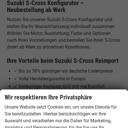
Suzuki S-Cross Konfigurator –
Neubestellung ab Werk
Nutzen Sie unseren Suzuki S-Cross Konfigurator und
stellen Sie Ihr Wunschfahrzeug individuell zusammen.
Wählen Sie Motor, Ausstattung, Farbe und Optionen
nach Ihren Vorstellungen und bestellen Sie Ihren S-Cross
direkt ab Werk zu attraktiven Konditionen.
Ihre Vorteile beim Suzuki S-Cross Reimport
✓ Bis zu 30% günstiger als deutsche Listenpreise
✓ Volle Herstellergarantie in Europa
✓ Geräumiger Kompakt-SUV mit viel Komfort
✓ Mild-Hybrid und Vollhybrid verfügbar
Wir respektieren Ihre Privatsphäre
✓ Optional mit ALLGRIP Allradantrieb
Unsere Website setzt Cookies ein, um unsere Dienste für
✓ Individuelle Neubestellung ab Werk möglich
Sie bereitzustellen. Hierbei berücksichtigen wir Ihre
Auswahl und verarbeiten nur die Daten für Marketing,
Suzuki S-Cross – vielseitiger SUV für Alltag
Analytics und Personalisierung, für die Sie uns Ihr