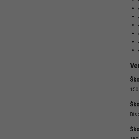
Ve
Ško
150 
Ško
Bis
Ško