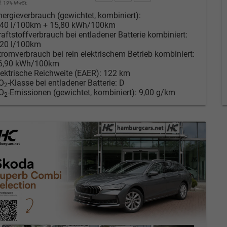
cl. 19% MwSt.
nergieverbrauch (gewichtet, kombiniert):
,40 l/100km + 15,80 kWh/100km
raftstoffverbrauch bei entladener Batterie kombiniert:
,20 l/100km
tromverbrauch bei rein elektrischem Betrieb kombiniert:
6,90 kWh/100km
lektrische Reichweite (EAER):
122 km
O
-Klasse bei entladener Batterie:
D
2
O
-Emissionen (gewichtet, kombiniert):
9,00 g/km
2