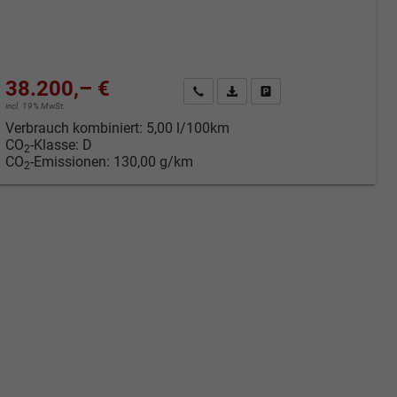
38.200,– €
Kontakt & Angebot anfordern
PDF-Datei, Fahrzeugexposé druc
Fahrzeug merken/Expose 
incl. 19% MwSt.
Verbrauch kombiniert:
5,00 l/100km
CO
-Klasse:
D
2
CO
-Emissionen:
130,00 g/km
2