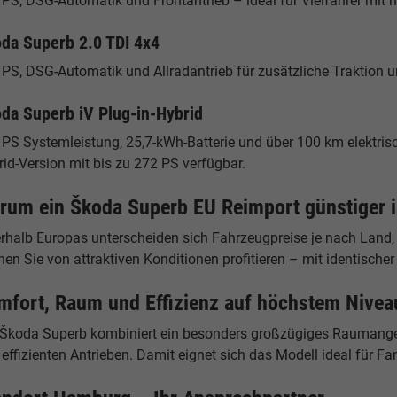
PS, DSG-Automatik und Frontantrieb – ideal für Vielfahrer mit 
da Superb 2.0 TDI 4x4
PS, DSG-Automatik und Allradantrieb für zusätzliche Traktion u
da Superb iV Plug-in-Hybrid
PS Systemleistung, 25,7-kWh-Batterie und über 100 km elektrisch
id-Version mit bis zu 272 PS verfügbar.
rum ein Škoda Superb EU Reimport günstiger i
erhalb Europas unterscheiden sich Fahrzeugpreise je nach Land,
en Sie von attraktiven Konditionen profitieren – mit identische
mfort, Raum und Effizienz auf höchstem Nivea
 Škoda Superb kombiniert ein besonders großzügiges Raumangeb
effizienten Antrieben. Damit eignet sich das Modell ideal für Fa