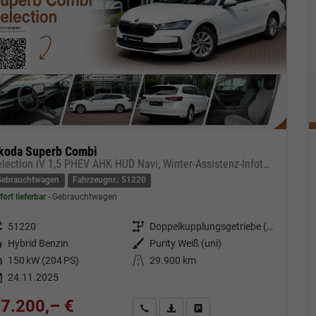
koda Superb Combi
Selection iV 1,5 PHEV AHK HUD Navi, Winter-Assistenz-Infotainment-Transport-Paket
Gebrauchtwagen
Fahrzeugnr.: 51220
fort lieferbar
Gebrauchtwagen
eugnr.
51220
Getriebe
Doppelkupplungsgetriebe (DSG)
tstoff
Hybrid Benzin
Außenfarbe
Purity Weiß (uni)
tung
150 kW (204 PS)
Kilometerstand
29.900 km
24.11.2025
7.200,– €
Kontakt & Angebot anfordern
PDF-Datei, Fahrzeugexposé drucken
Fahrzeug merken/Expose dru