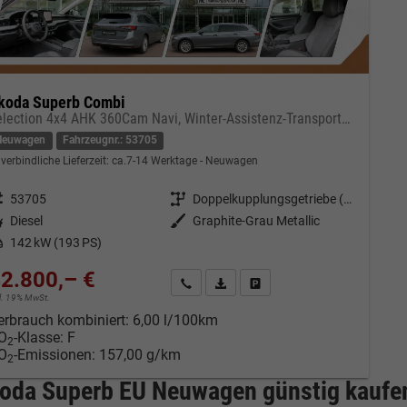
koda Superb Combi
Selection 4x4 AHK 360Cam Navi, Winter-Assistenz-Transportpaket
Neuwagen
Fahrzeugnr.: 53705
verbindliche Lieferzeit: ca.7-14 Werktage
Neuwagen
eugnr.
53705
Getriebe
Doppelkupplungsgetriebe (DSG)
tstoff
Diesel
Außenfarbe
Graphite-Grau Metallic
tung
142 kW (193 PS)
2.800,– €
Kontakt & Angebot anfordern
PDF-Datei, Fahrzeugexposé drucken
Fahrzeug merken/Expose dru
cl. 19% MwSt.
erbrauch kombiniert:
6,00 l/100km
O
-Klasse:
F
2
O
-Emissionen:
157,00 g/km
2
oda Superb EU Neuwagen günstig kaufen