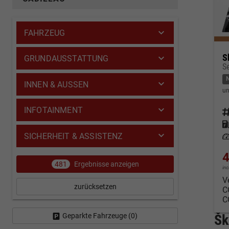
FAHRZEUG
S
GRUNDAUSSTATTUNG
INNEN & AUSSEN
un
INFOTAINMENT
Fahrz
Kraf
SICHERHEIT & ASSISTENZ
Leis
4
481
Ergebnisse anzeigen
in
V
zurücksetzen
C
C
Geparkte Fahrzeuge (
0
)
Šk