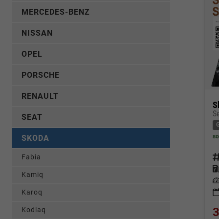
MERCEDES-BENZ
NISSAN
OPEL
PORSCHE
RENAULT
S
SEAT
so
SKODA
Fahrz
Fabia
Kraf
Kamiq
Leis
Karoq
3
Kodiaq