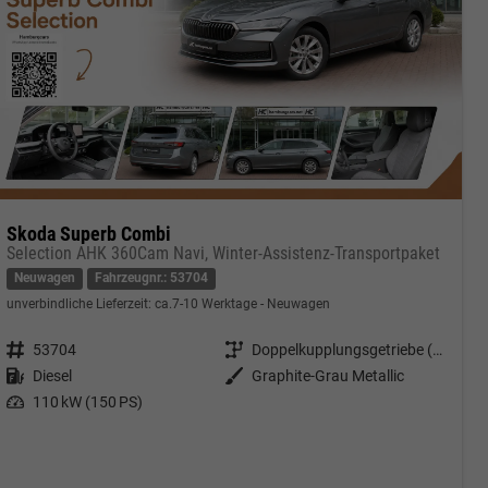
Skoda Superb Combi
Selection AHK 360Cam Navi, Winter-Assistenz-Transportpaket
Neuwagen
Fahrzeugnr.: 53704
unverbindliche Lieferzeit: ca.7-10 Werktage
Neuwagen
Fahrzeugnr.
53704
Getriebe
Doppelkupplungsgetriebe (DSG)
Kraftstoff
Diesel
Außenfarbe
Graphite-Grau Metallic
Leistung
110 kW (150 PS)
cken