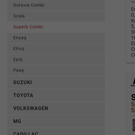
in
Octavia Combi
E
0
Scala
K
5
Superb Combi
S
1
Enyaq
E
Elroq
C
C
Epiq
Peaq
SUZUKI
TOYOTA
VOLKSWAGEN
MG
CADILLAC