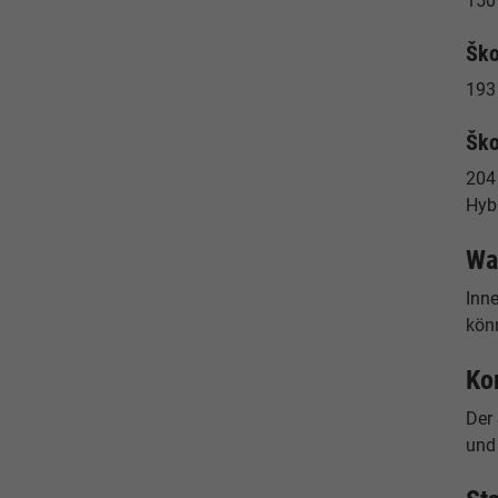
150 
Ško
193 
Ško
204 
Hybr
Wa
Inn
könn
Ko
Der
und 