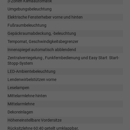
3-Zonen Klimaautomatik
Umgebungsbeleuchtung
Elektrische Fensterheber vorne und hinten
Fußraumbeleuchtung
Gepäckraumabdeckung, -beleuchtung
Tempomat, Geschwindigkeitsbegrenzer
Innenspiegel automatisch abblendend
Zentralverriegelung , Funkfernbedienung und Easy Start Start-
Stopp-System
LED-Ambientebeleuchtung
Lendenwirbelstützen vorne
Leselampen
Mittelarmlehne hinten
Mittelarmlehne
Dekoreinlagen
Höheneinstellbare Vordersitze
Rücksitzlehne 60:40 geteilt umklappbar,