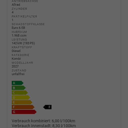
ANTRIEBSACHSE
Allrad
ZYLINDER
4
PARTIKELFILTER
1
SCHADSTOFFKLASSE
Euro 6 EB
HUBRAUM
1.968 ccm
LEISTUNG
142 kW (193 PS)
KRAFTSTOFF
Diesel
KATEGORIE
Kombi
MODELLJAHR
2027
ZUSTAND
unfallfrei
Verbrauch kombiniert:
6,00 l/100km
Verbrauch Innenstadt:
8,30 l/100km