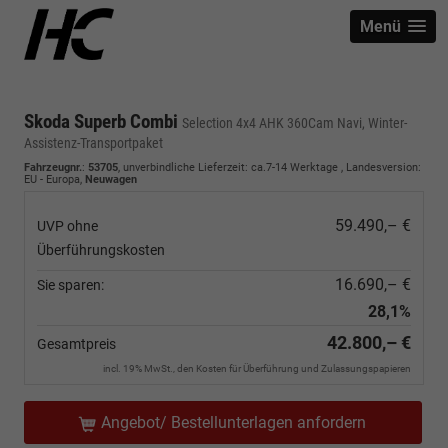
Menü
Skoda Superb Combi
Selection 4x4 AHK 360Cam Navi, Winter-
Assistenz-Transportpaket
Fahrzeugnr.
:
53705
, unverbindliche Lieferzeit: ca.7-14 Werktage , Landesversion:
EU - Europa,
Neuwagen
59.490,– €
UVP ohne
Überführungskosten
16.690,– €
Sie sparen:
28,1%
42.800,– €
Gesamtpreis
incl. 19% MwSt., den Kosten für Überführung und Zulassungspapieren
Angebot/ Bestellunterlagen anfordern