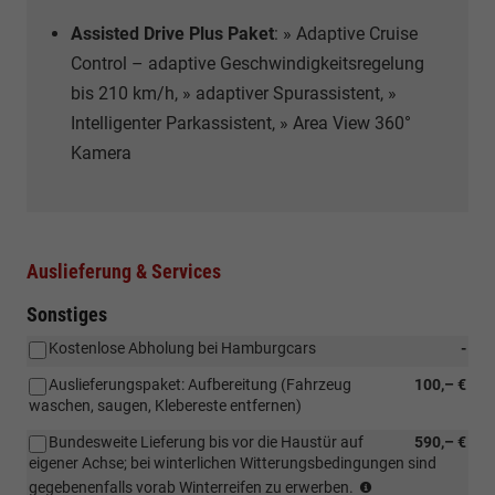
Assisted Drive Plus Paket
: » Adaptive Cruise
Control – adaptive Geschwindigkeitsregelung
bis 210 km/h, » adaptiver Spurassistent, »
Intelligenter Parkassistent, » Area View 360°
Kamera
Auslieferung & Services
Sonstiges
Kostenlose Abholung bei Hamburgcars
-
Auslieferungspaket: Aufbereitung (Fahrzeug
100,– €
waschen, saugen, Klebereste entfernen)
Bundesweite Lieferung bis vor die Haustür auf
590,– €
eigener Achse; bei winterlichen Witterungsbedingungen sind
Bundesweite
gegebenenfalls vorab Winterreifen zu erwerben.