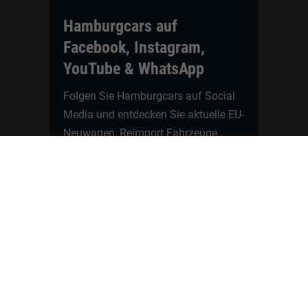
Hamburgcars auf
Facebook, Instagram,
YouTube & WhatsApp
Folgen Sie Hamburgcars auf Social
Media und entdecken Sie aktuelle EU-
Neuwagen, Reimport Fahrzeuge,
Lagerfahrzeuge, Werkbestellungen,
Elektroautos, Hybridfahrzeuge,
Fahrzeugvorstellungen,
Kundenfahrzeuge, Bewertungen und
neue Angebote rund um VW, Skoda,
Toyota, Nissan, Renault, Dacia,
CUPRA und viele weitere Marken.
Startseite
Fahrzeuge finden