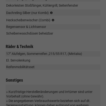
Dekorleisten Stoßfänger, Kühlergrill, Seitenfenster
(nur
Dachreling Silber (nur Kombi)
Kombi)
(nur
Heckscheibenwischer (Combi)
Kombi)
Regensensor & Lichtsensor
Scheibenwaschdüsen beheizbar
Räder & Technik
17" Alufelgen, Sommerreifen ,215/55 R17, (Mintaka)
El. Servolenkung
Reifenmobilitätsset
Sonstiges
» Kurzfristige Herstelleränderungen und Irrtümer sind unter
Vorbehalt (ohne Gewähr).
» Die angegebenen Verbrauchswerte beziehen sich auf dt.
Serienausstattung, können daher aufgrund von weiteren