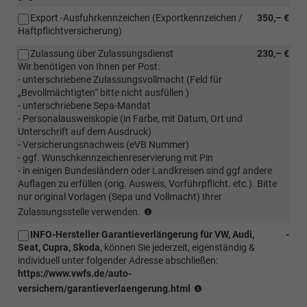
Lieferung
Export -Ausfuhrkennzeichen (Exportkennzeichen /
350,– €
bis
Haftpflichtversicherung)
vor
die
Zulassung über Zulassungsdienst
230,– €
Haustür
Wir benötigen von Ihnen per Post:
auf
- unterschriebene Zulassungsvollmacht (Feld für
eigener
„Bevollmächtigten“ bitte nicht ausfüllen )
Achse;
- unterschriebene Sepa-Mandat
bei
- Personalausweiskopie (in Farbe, mit Datum, Ort und
winterlichen
Unterschrift auf dem Ausdruck)
Bedingungen
- Versicherungsnachweis (eVB Nummer)
ist
- ggf. Wunschkennzeichenreservierung mit Pin
eine
- in einigen Bundesländern oder Landkreisen sind ggf andere
vorherige
Auflagen zu erfüllen (orig. Ausweis, Vorführpflicht. etc.). Bitte
Absprache
nur original Vorlagen (Sepa und Vollmacht) Ihrer
erforderlich
(Kunde
Zulassungsstelle verwenden.
(ggf.
sendet
muss
INFO-Hersteller Garantieverlängerung für VW, Audi,
-
EVB
Winterbereifung
Seat, Cupra, Skoda,
können Sie jederzeit, eigenständig &
Nummer
vorab
individuell unter folgender Adresse abschließen:
und
erworben
https://www.vwfs.de/auto-
alle
werden.
INFO
für
versichern/garantieverlaengerung.html
eine