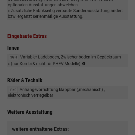
optionalen Ausstattungen abweichen.
» Zusätzliche Fabrikseitig verbaute Sonderausstattung ändert
bzw. ergänzt serienmäßige Ausstattung.
Eingebaute Extras
Innen
Variabler Ladeboden, Zwischenboden im Gepäckraum
3GN
(nur
» (nur Kombi & nicht für PHEV Modelle)
Kombi)
Nicht
Räder & Technik
für
PHEV
Anhängevorrichtung klappbar (,mechanisch) ,
PK0
Modelle
elektronisch verriegelbar
Weitere Ausstattung
weitere enthaltene Extras: