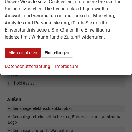
Multikollisionsbremse
Unsere Website setzt Cookies ein, um unsere Dienste für
Sie bereitzustellen. Hierbei berücksichtigen wir Ihre
Nebelscheinwerfer,Abbiegelicht
Auswahl und verarbeiten nur die Daten für Marketing,
Parksensoren vorne und hinten
Analytics und Personalisierung, für die Sie uns Ihr
RDKS
Einverständnis geben. Sie können Ihre Einwilligung
Zentralverriegelung
jederzeit mit Wirkung für die Zukunft widerrufen.
Vorbereitung Anhängerzugvorrichtung
Adaptiver Spurhalteassistent inkl. Notfallhilfe
Alle akzeptieren
Einstellungen
Adaptive Geschwindigkeitsregelung ACC
Datenschutzerklärung
Impressum
Crew protect assist
E-Call
Hill hold assist
Außen
Außenspiegel elektrisch anklappbar
Außenspiegel el. einstell- beheizbar, Fahrerseite aut. abblendbar,
Logo
Außenspiegel, Türgriffe Wagenfarbe