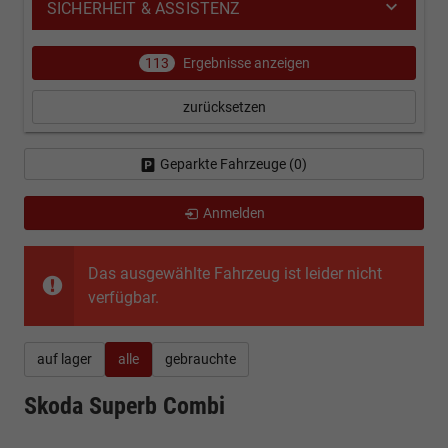
SICHERHEIT & ASSISTENZ
113
Ergebnisse anzeigen
zurücksetzen
Geparkte Fahrzeuge (
0
)
Anmelden
Das ausgewählte Fahrzeug ist leider nicht
verfügbar.
auf lager
alle
gebrauchte
Skoda Superb Combi