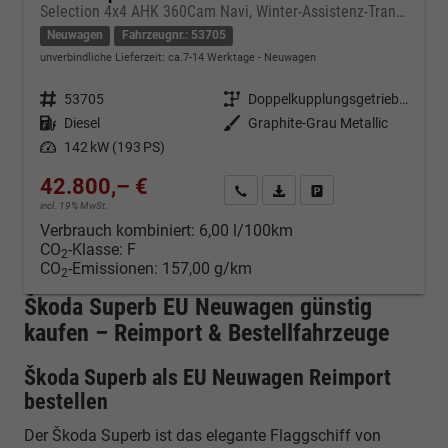
Selection 4x4 AHK 360Cam Navi, Winter-Assistenz-Transportpaket
Neuwagen
Fahrzeugnr.: 53705
unverbindliche Lieferzeit: ca.7-14 Werktage
Neuwagen
Fahrzeugnr.
53705
Getriebe
Doppelkupplungsgetriebe (DSG)
Kraftstoff
Diesel
Außenfarbe
Graphite-Grau Metallic
Leistung
142 kW (193 PS)
42.800,– €
Kontakt & Angebot anfordern
PDF-Datei, Fahrzeugexposé d
Fahrzeug merken/Expo
incl. 19% MwSt.
Verbrauch kombiniert:
6,00 l/100km
CO
-Klasse:
F
2
CO
-Emissionen:
157,00 g/km
2
Škoda Superb EU Neuwagen günstig
kaufen – Reimport & Bestellfahrzeuge
Škoda Superb als EU Neuwagen Reimport
bestellen
Der Škoda Superb ist das elegante Flaggschiff von