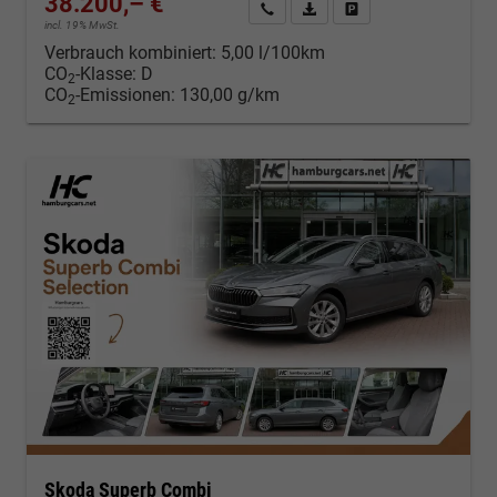
38.200,– €
Kontakt & Angebot anfordern
PDF-Datei, Fahrzeugexposé d
Fahrzeug merken/Expo
incl. 19% MwSt.
Verbrauch kombiniert:
5,00 l/100km
CO
-Klasse:
D
2
CO
-Emissionen:
130,00 g/km
2
Skoda Superb Combi