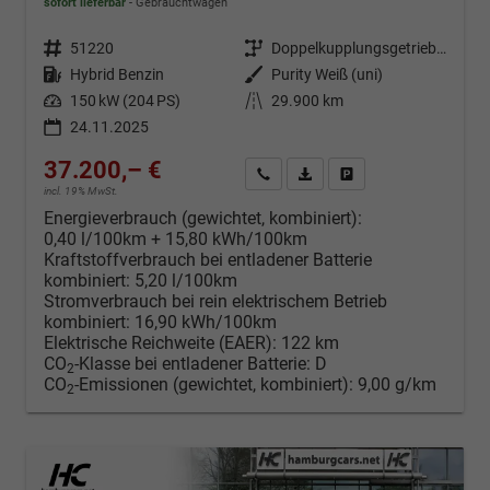
sofort lieferbar
Gebrauchtwagen
Fahrzeugnr.
51220
Getriebe
Doppelkupplungsgetriebe (DSG)
Kraftstoff
Hybrid Benzin
Außenfarbe
Purity Weiß (uni)
Leistung
150 kW (204 PS)
Kilometerstand
29.900 km
24.11.2025
37.200,– €
Kontakt & Angebot anfordern
PDF-Datei, Fahrzeugexposé d
Fahrzeug merken/Expo
incl. 19% MwSt.
Energieverbrauch (gewichtet, kombiniert):
0,40 l/100km + 15,80 kWh/100km
Kraftstoffverbrauch bei entladener Batterie
kombiniert:
5,20 l/100km
Stromverbrauch bei rein elektrischem Betrieb
kombiniert:
16,90 kWh/100km
Elektrische Reichweite (EAER):
122 km
CO
-Klasse bei entladener Batterie:
D
2
CO
-Emissionen (gewichtet, kombiniert):
9,00 g/km
2