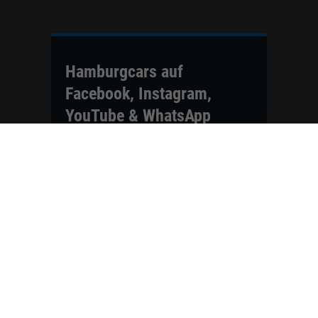
Hamburgcars auf
Facebook, Instagram,
YouTube & WhatsApp
Folgen Sie Hamburgcars auf Social
Media und entdecken Sie aktuelle EU-
Neuwagen, Reimport Fahrzeuge,
Lagerfahrzeuge, Werkbestellungen,
Elektroautos, Hybridfahrzeuge,
Fahrzeugvorstellungen,
Kundenfahrzeuge, Bewertungen und
neue Angebote rund um VW, Skoda,
Toyota, Nissan, Renault, Dacia,
CUPRA und viele weitere Marken.