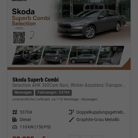
Skoda Superb Combi
Selection AHK 360Cam Navi, Winter-Assistenz-Transportpaket
Neuwagen
Fahrzeugnr.: 53704
unverbindliche Lieferzeit: ca.7-10 Werktage
Neuwagen
Fahrzeugnr.
53704
Getriebe
Doppelkupplungsgetriebe (DSG)
Kraftstoff
Diesel
Außenfarbe
Graphite-Grau Metallic
Leistung
110 kW (150 PS)