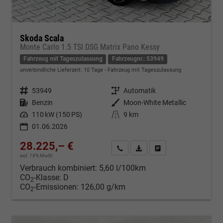
Skoda Scala
Monte Carlo 1.5 TSI DSG Matrix Pano Kessy
Fahrzeug mit Tageszulassung
Fahrzeugnr.: 53949
unverbindliche Lieferzeit:
10 Tage
Fahrzeug mit Tageszulassung
Fahrzeugnr.
53949
Getriebe
Automatik
Kraftstoff
Benzin
Außenfarbe
Moon-White Metallic
Leistung
110 kW (150 PS)
Kilometerstand
9 km
01.06.2026
28.225,– €
Kontakt & Angebot anfordern
PDF-Datei, Fahrzeugexposé d
Fahrzeug merken/Expo
incl. 19% MwSt.
Verbrauch kombiniert:
5,60 l/100km
CO
-Klasse:
D
2
CO
-Emissionen:
126,00 g/km
2