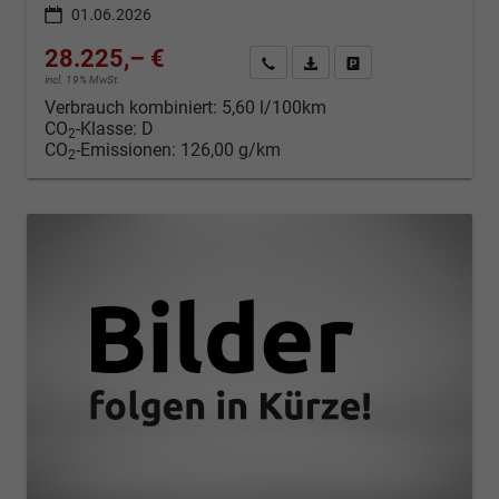
01.06.2026
28.225,– €
Kontakt & Angebot anfordern
PDF-Datei, Fahrzeugexposé d
Fahrzeug merken/Expo
incl. 19% MwSt.
Verbrauch kombiniert:
5,60 l/100km
CO
-Klasse:
D
2
CO
-Emissionen:
126,00 g/km
2