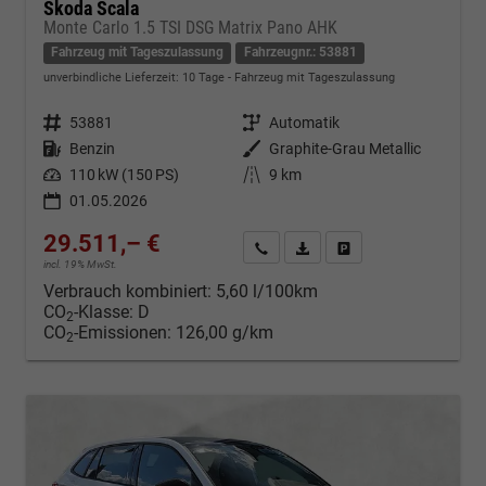
Skoda Scala
Monte Carlo 1.5 TSI DSG Matrix Pano AHK
Fahrzeug mit Tageszulassung
Fahrzeugnr.: 53881
unverbindliche Lieferzeit:
10 Tage
Fahrzeug mit Tageszulassung
Fahrzeugnr.
53881
Getriebe
Automatik
Kraftstoff
Benzin
Außenfarbe
Graphite-Grau Metallic
Leistung
110 kW (150 PS)
Kilometerstand
9 km
01.05.2026
29.511,– €
Kontakt & Angebot anfordern
PDF-Datei, Fahrzeugexposé d
Fahrzeug merken/Expo
incl. 19% MwSt.
Verbrauch kombiniert:
5,60 l/100km
CO
-Klasse:
D
2
CO
-Emissionen:
126,00 g/km
2