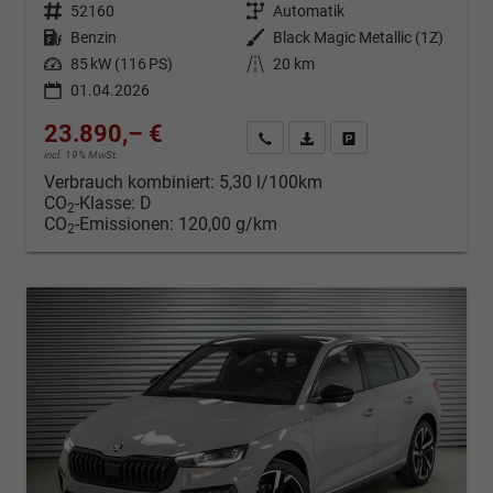
Fahrzeugnr.
52160
Getriebe
Automatik
Kraftstoff
Benzin
Außenfarbe
Black Magic Metallic (1Z)
Leistung
85 kW (116 PS)
Kilometerstand
20 km
01.04.2026
23.890,– €
Kontakt & Angebot anfordern
PDF-Datei, Fahrzeugexposé d
Fahrzeug merken/Expo
incl. 19% MwSt.
Verbrauch kombiniert:
5,30 l/100km
CO
-Klasse:
D
2
CO
-Emissionen:
120,00 g/km
2