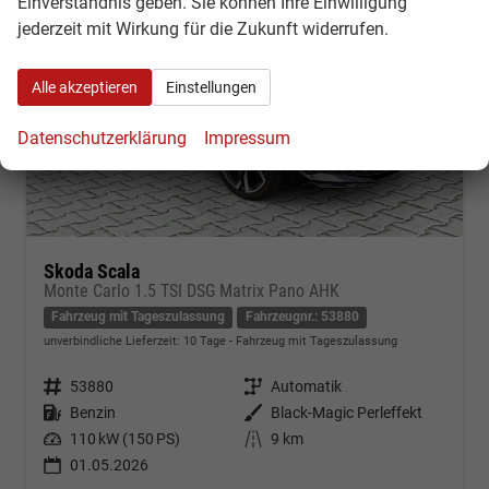
Einverständnis geben. Sie können Ihre Einwilligung
jederzeit mit Wirkung für die Zukunft widerrufen.
Alle akzeptieren
Einstellungen
Datenschutzerklärung
Impressum
Skoda Scala
Monte Carlo 1.5 TSI DSG Matrix Pano AHK
Fahrzeug mit Tageszulassung
Fahrzeugnr.: 53880
unverbindliche Lieferzeit:
10 Tage
Fahrzeug mit Tageszulassung
Fahrzeugnr.
53880
Getriebe
Automatik
Kraftstoff
Benzin
Außenfarbe
Black-Magic Perleffekt
Leistung
110 kW (150 PS)
Kilometerstand
9 km
01.05.2026