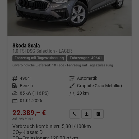
Skoda Scala
1,0 TSI DSG Selection - LAGER
Fahrzeug mit Tageszulassung
Fahrzeugnr.: 49641
unverbindliche Lieferzeit:
10 Tage
Fahrzeug mit Tageszulassung
Fahrzeugnr.
49641
Getriebe
Automatik
Kraftstoff
Benzin
Außenfarbe
Graphite Grau Metallic (5X)
Leistung
85 kW (116 PS)
Kilometerstand
20 km
01.01.2026
22.389,– €
Kontakt & Angebot anfordern
PDF-Datei, Fahrzeugexposé d
Fahrzeug merken/Expo
incl. 19% MwSt.
Verbrauch kombiniert:
5,30 l/100km
CO
-Klasse:
D
2
CO
-Emissionen:
120,00 g/km