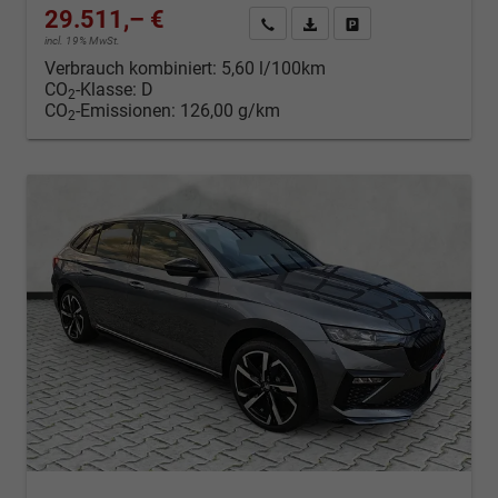
29.511,– €
Kontakt & Angebot anfordern
PDF-Datei, Fahrzeugexposé d
Fahrzeug merken/Expo
incl. 19% MwSt.
Verbrauch kombiniert:
5,60 l/100km
CO
-Klasse:
D
2
CO
-Emissionen:
126,00 g/km
2