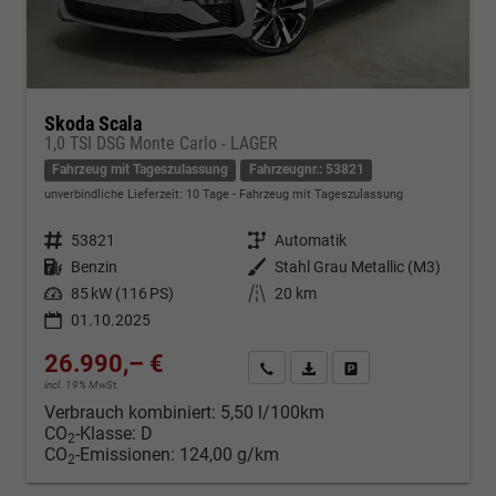
Skoda Scala
1,0 TSI DSG Monte Carlo - LAGER
Fahrzeug mit Tageszulassung
Fahrzeugnr.: 53821
unverbindliche Lieferzeit:
10 Tage
Fahrzeug mit Tageszulassung
Fahrzeugnr.
53821
Getriebe
Automatik
Kraftstoff
Benzin
Außenfarbe
Stahl Grau Metallic (M3)
Leistung
85 kW (116 PS)
Kilometerstand
20 km
01.10.2025
26.990,– €
Kontakt & Angebot anfordern
PDF-Datei, Fahrzeugexposé d
Fahrzeug merken/Expo
incl. 19% MwSt.
Verbrauch kombiniert:
5,50 l/100km
CO
-Klasse:
D
2
CO
-Emissionen:
124,00 g/km
2