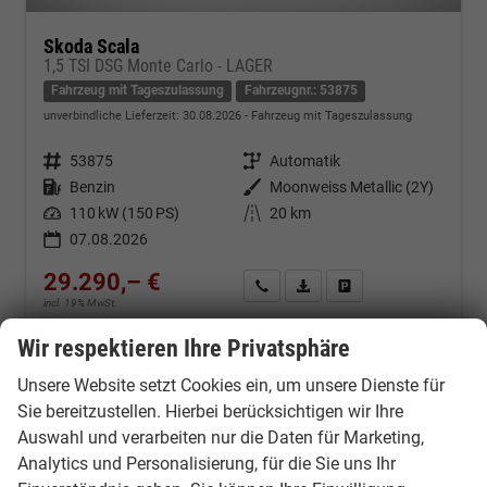
Skoda Scala
1,5 TSI DSG Monte Carlo - LAGER
Fahrzeug mit Tageszulassung
Fahrzeugnr.: 53875
unverbindliche Lieferzeit:
30.08.2026
Fahrzeug mit Tageszulassung
Fahrzeugnr.
53875
Getriebe
Automatik
Kraftstoff
Benzin
Außenfarbe
Moonweiss Metallic (2Y)
Leistung
110 kW (150 PS)
Kilometerstand
20 km
07.08.2026
29.290,– €
Kontakt & Angebot anfordern
PDF-Datei, Fahrzeugexposé d
Fahrzeug merken/Expo
incl. 19% MwSt.
Verbrauch kombiniert:
5,50 l/100km
Wir respektieren Ihre Privatsphäre
CO
-Klasse:
D
2
CO
-Emissionen:
124,00 g/km
2
Unsere Website setzt Cookies ein, um unsere Dienste für
Sie bereitzustellen. Hierbei berücksichtigen wir Ihre
Auswahl und verarbeiten nur die Daten für Marketing,
Analytics und Personalisierung, für die Sie uns Ihr