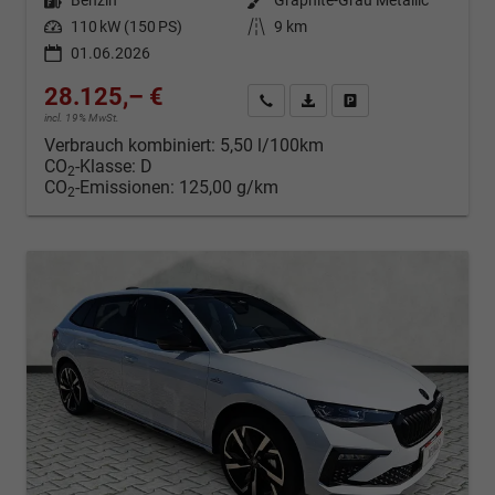
Leistung
110 kW (150 PS)
Kilometerstand
9 km
01.06.2026
28.125,– €
Kontakt & Angebot anfordern
PDF-Datei, Fahrzeugexposé d
Fahrzeug merken/Expo
incl. 19% MwSt.
Verbrauch kombiniert:
5,50 l/100km
CO
-Klasse:
D
2
CO
-Emissionen:
125,00 g/km
2