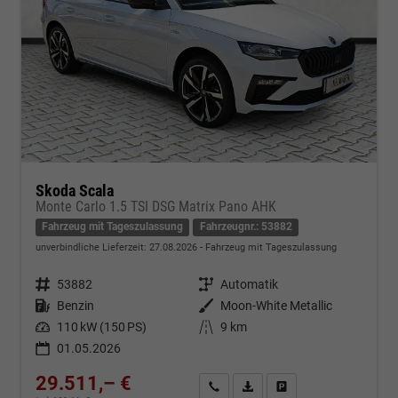
Skoda Scala
Monte Carlo 1.5 TSI DSG Matrix Pano AHK
Fahrzeug mit Tageszulassung
Fahrzeugnr.: 53882
unverbindliche Lieferzeit:
27.08.2026
Fahrzeug mit Tageszulassung
Fahrzeugnr.
53882
Getriebe
Automatik
Kraftstoff
Benzin
Außenfarbe
Moon-White Metallic
Leistung
110 kW (150 PS)
Kilometerstand
9 km
01.05.2026
29.511,– €
Kontakt & Angebot anfordern
PDF-Datei, Fahrzeugexposé d
Fahrzeug merken/Expo