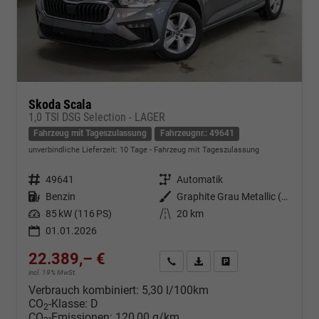
Skoda Scala
1,0 TSI DSG Selection - LAGER
Fahrzeug mit Tageszulassung
Fahrzeugnr.: 49641
unverbindliche Lieferzeit:
10 Tage
Fahrzeug mit Tageszulassung
Fahrzeugnr.
49641
Getriebe
Automatik
Kraftstoff
Benzin
Außenfarbe
Graphite Grau Metallic (5X)
Leistung
85 kW (116 PS)
Kilometerstand
20 km
01.01.2026
22.389,– €
Kontakt & Angebot anfordern
PDF-Datei, Fahrzeugexposé d
Fahrzeug merken/Expo
incl. 19% MwSt.
Verbrauch kombiniert:
5,30 l/100km
CO
-Klasse:
D
2
CO
-Emissionen:
120,00 g/km