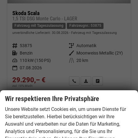
Skoda Scala
1,5 TSI DSG Monte Carlo - LAGER
Fahrzeug mit Tageszulassung
Fahrzeugnr.: 53875
unverbindliche Lieferzeit:
30.08.2026
Fahrzeug mit Tageszulassung
Fahrzeugnr.
53875
Getriebe
Automatik
Kraftstoff
Benzin
Außenfarbe
Moonweiss Metallic (2Y)
Leistung
110 kW (150 PS)
Kilometerstand
20 km
07.08.2026
29.290,– €
Kontakt & Angebot anfordern
PDF-Datei, Fahrzeugexposé d
Fahrzeug merken/Expo
incl. 19% MwSt.
Verbrauch kombiniert:
5,50 l/100km
Wir respektieren Ihre Privatsphäre
CO
-Klasse:
D
2
CO
-Emissionen:
124,00 g/km
2
Unsere Website setzt Cookies ein, um unsere Dienste für
Sie bereitzustellen. Hierbei berücksichtigen wir Ihre
Auswahl und verarbeiten nur die Daten für Marketing,
Analytics und Personalisierung, für die Sie uns Ihr