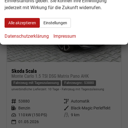
Einverständnis geben. Sie können Ihre Einwilligung
jederzeit mit Wirkung für die Zukunft widerrufen.
Alle akzeptieren
Einstellungen
Datenschutzerklärung
Impressum
Skoda Scala
Monte Carlo 1.5 TSI DSG Matrix Pano AHK
Fahrzeug mit Tageszulassung
Fahrzeugnr.: 53880
unverbindliche Lieferzeit:
10 Tage
Fahrzeug mit Tageszulassung
Fahrzeugnr.
53880
Getriebe
Automatik
Kraftstoff
Benzin
Außenfarbe
Black-Magic Perleffekt
Leistung
110 kW (150 PS)
Kilometerstand
9 km
01.05.2026