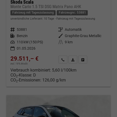
Skoda Scala
Monte Carlo 1.5 TSI DSG Matrix Pano AHK
Fahrzeug mit Tageszulassung
Fahrzeugnr.: 53881
unverbindliche Lieferzeit:
10 Tage
Fahrzeug mit Tageszulassung
Fahrzeugnr.
53881
Getriebe
Automatik
Kraftstoff
Benzin
Außenfarbe
Graphite-Grau Metallic
Leistung
110 kW (150 PS)
Kilometerstand
9 km
01.05.2026
29.511,– €
Kontakt & Angebot anfordern
PDF-Datei, Fahrzeugexposé d
Fahrzeug merken/Expo
incl. 19% MwSt.
Verbrauch kombiniert:
5,60 l/100km
CO
-Klasse:
D
2
CO
-Emissionen:
126,00 g/km
2