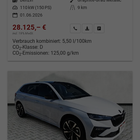
Leistung
110 kW (150 PS)
Kilometerstand
9 km
01.06.2026
28.125,– €
Kontakt & Angebot anfordern
PDF-Datei, Fahrzeugexposé d
Fahrzeug merken/Expo
incl. 19% MwSt.
Verbrauch kombiniert:
5,50 l/100km
CO
-Klasse:
D
2
CO
-Emissionen:
125,00 g/km
2