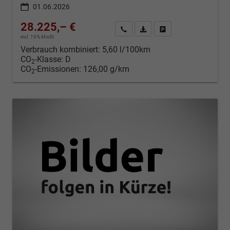
01.06.2026
28.225,– €
Kontakt & Angebot anfordern
PDF-Datei, Fahrzeugexposé d
Fahrzeug merken/Expo
incl. 19% MwSt.
Verbrauch kombiniert:
5,60 l/100km
CO
-Klasse:
D
2
CO
-Emissionen:
126,00 g/km
2