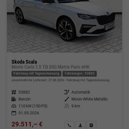
Skoda Scala
Monte Carlo 1.5 TSI DSG Matrix Pano AHK
Fahrzeug mit Tageszulassung
Fahrzeugnr.: 53882
unverbindliche Lieferzeit:
27.08.2026
Fahrzeug mit Tageszulassung
Fahrzeugnr.
53882
Getriebe
Automatik
Kraftstoff
Benzin
Außenfarbe
Moon-White Metallic
Leistung
110 kW (150 PS)
Kilometerstand
9 km
01.05.2026
29.511,– €
Kontakt & Angebot anfordern
PDF-Datei, Fahrzeugexposé d
Fahrzeug merken/Expo