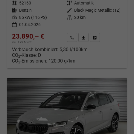
Fahrzeugnr.
52160
Getriebe
Automatik
Kraftstoff
Benzin
Außenfarbe
Black Magic Metallic (1Z)
Leistung
85 kW (116 PS)
Kilometerstand
20 km
01.04.2026
23.890,– €
Kontakt & Angebot anfordern
PDF-Datei, Fahrzeugexposé d
Fahrzeug merken/Expo
incl. 19% MwSt.
Verbrauch kombiniert:
5,30 l/100km
CO
-Klasse:
D
2
CO
-Emissionen:
120,00 g/km
2