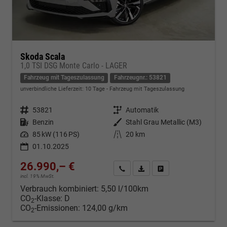
Skoda Scala
1,0 TSI DSG Monte Carlo - LAGER
Fahrzeug mit Tageszulassung
Fahrzeugnr.: 53821
unverbindliche Lieferzeit:
10 Tage
Fahrzeug mit Tageszulassung
Fahrzeugnr.
53821
Getriebe
Automatik
Kraftstoff
Benzin
Außenfarbe
Stahl Grau Metallic (M3)
Leistung
85 kW (116 PS)
Kilometerstand
20 km
01.10.2025
26.990,– €
Kontakt & Angebot anfordern
PDF-Datei, Fahrzeugexposé d
Fahrzeug merken/Expo
incl. 19% MwSt.
Verbrauch kombiniert:
5,50 l/100km
CO
-Klasse:
D
2
CO
-Emissionen:
124,00 g/km
2