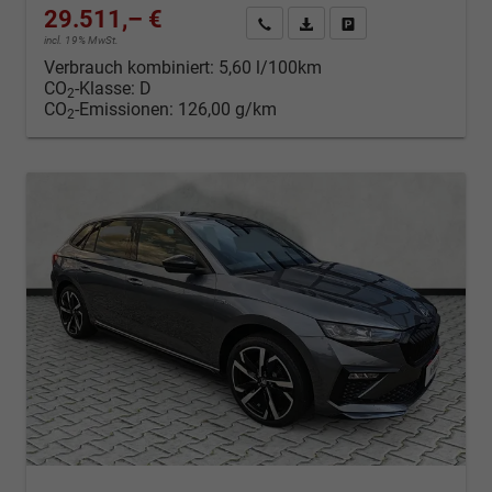
29.511,– €
Kontakt & Angebot anfordern
PDF-Datei, Fahrzeugexposé d
Fahrzeug merken/Expo
incl. 19% MwSt.
Verbrauch kombiniert:
5,60 l/100km
CO
-Klasse:
D
2
CO
-Emissionen:
126,00 g/km
2