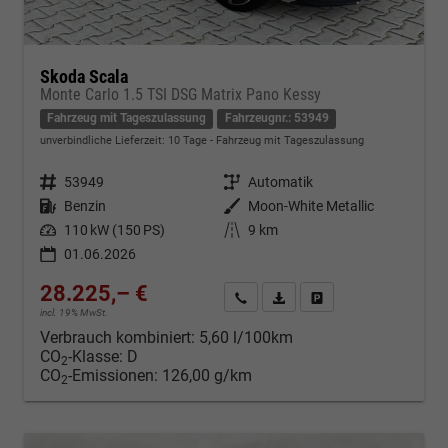
Skoda Scala
Monte Carlo 1.5 TSI DSG Matrix Pano Kessy
Fahrzeug mit Tageszulassung
Fahrzeugnr.: 53949
unverbindliche Lieferzeit:
10 Tage
Fahrzeug mit Tageszulassung
Fahrzeugnr.
53949
Getriebe
Automatik
Kraftstoff
Benzin
Außenfarbe
Moon-White Metallic
Leistung
110 kW (150 PS)
Kilometerstand
9 km
01.06.2026
28.225,– €
Kontakt & Angebot anfordern
PDF-Datei, Fahrzeugexposé d
Fahrzeug merken/Expo
incl. 19% MwSt.
Verbrauch kombiniert:
5,60 l/100km
CO
-Klasse:
D
2
CO
-Emissionen:
126,00 g/km
2