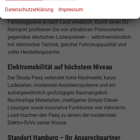
günstiger ist
Datenschutzerklärung
Impressum
Innerhalb Europas unterscheiden sich die
Fahrzeugpreise je nach Land erheblich. Durch einen EU-
Reimport profitieren Sie von attraktiven Preisvorteilen
gegenüber deutschen Listenpreisen – selbstverständlich
mit identischer Technik, gleicher Fahrzeugqualität und
voller Herstellergarantie.
Elektromobilität auf höchstem Niveau
Der Škoda Peaq verbindet hohe Reichweite, kurze
Ladezeiten, modernste Assistenzsysteme und ein
außergewöhnlich großzügiges Raumangebot.
Nachhaltige Materialien, intelligente Simply-Clever-
Lösungen sowie innovative Funktionen wie Vehicle-to-
Load machen den Peaq zu einem der modernsten
Elektro-SUVs seiner Klasse.
Standort Hamburg – Ihr Ansprechpartner