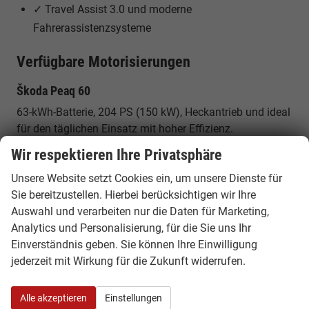
✓ Travel Assist 3.0 und moderne
Fahrerassistenzsysteme
Verfügbare Motorisierungen
Škoda Peaq 60
63-kWh-Batterie, 204 PS (150 kW), Heckantrieb und ideal
für den täglichen Einsatz mit hoher Effizienz.
Wir respektieren Ihre Privatsphäre
Škoda Peaq 90
Unsere Website setzt Cookies ein, um unsere Dienste für
91-kWh-Batterie, 286 PS (210 kW), Heckantrieb und bis
Sie bereitzustellen. Hierbei berücksichtigen wir Ihre
zu 642 Kilometer WLTP-Reichweite.
Auswahl und verarbeiten nur die Daten für Marketing,
Analytics und Personalisierung, für die Sie uns Ihr
Škoda Peaq 90x
Einverständnis geben. Sie können Ihre Einwilligung
91-kWh-Batterie, 299 PS (220 kW), Allradantrieb und
jederzeit mit Wirkung für die Zukunft widerrufen.
maximale Traktion für jede Jahreszeit.
Warum ein Škoda Peaq EU Reimport
Alle akzeptieren
Einstellungen