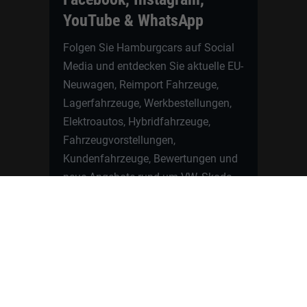
YouTube & WhatsApp
Folgen Sie Hamburgcars auf Social
Media und entdecken Sie aktuelle EU-
Neuwagen, Reimport Fahrzeuge,
Lagerfahrzeuge, Werkbestellungen,
Elektroautos, Hybridfahrzeuge,
Fahrzeugvorstellungen,
Kundenfahrzeuge, Bewertungen und
neue Angebote rund um VW, Skoda,
Toyota, Nissan, Renault, Dacia,
CUPRA und viele weitere Marken.
Startseite
Fahrzeuge finden
Neuwagen Konfigurator
Reimport
Ratgeber
Finanzierung
Kontakt