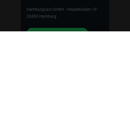
Hamburgcars GmbH · Heselstücken 19 ·
22453 Hamburg
WhatsApp Kontakt
📲
Jetzt direkt schreiben
Weitere Informationen zum offiziellen Kraftstoffverbrauch
und zu den offiziellen spezifischen CO
-Emissionen und
2
gegebenenfalls zum Stromverbrauch neuer PKW können
dem 'Leitfaden über den offiziellen Kraftstoffverbrauch, die
offiziellen spezifischen CO
-Emissionen und den offiziellen
2
Stromverbrauch neuer PKW' entnommen werden, der an
allen Verkaufsstellen und bei der 'Deutschen Automobil
Treuhand GmbH' unentgeltlich erhältlich ist unter
www.dat.de.