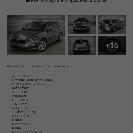
PDF-Datei, Fahrzeugexposé drucken
+16
Beispielbilder, ggf. teilweise mit Sonderausstattung
AUSSENFARBE
Graphite Grau Metallic (5X)
INNENAUSSTATTUNG
auf Anfrage
GETRIEBE
Automatik
HUBRAUM
1.498 ccm
LEISTUNG
110 kW (150 PS)
KRAFTSTOFF
Benzin
KATEGORIE
Kombi
KILOMETERSTAND