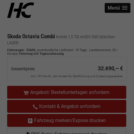
Menü
Skoda Octavia Combi
Kombi 1,5 TSI mHEV DSG Selection -
LAGER
Fahrzeugnr.
:
53600
, unverbindliche Lieferzeit:
10 Tage
, Landesversion: EU -
Europa,
Fahrzeug mit Tageszulassung
32.690,– €
Gesamtpreis
incl. 19% MwSt., den Kosten für Überführung und Zulassungspapieren
Angebot/ Bestellunterlagen anfordern
Kontakt & Angebot anfordern
Fahrzeug merken/Expose drucken