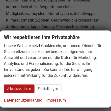
Rückfahrkamera, StartStopSystem, Innenspiegel
automatisch abbl., Berganfahrassistent,
Müdigkeitswarnsystem, Notrufsystem, Schaltwippen,
Klimaautomatik 2-Zonen, Geschwindigkeitsbegrenzer,
Android Auto, Apple Carplay, Freisprecheinrichtung,
Induktionsladestation, USB, Radio, Radio DAB, Bluetooth,
Wir respektieren Ihre Privatsphäre
10 Zoll Bordcomputer, SmartLink, LED-Rückleuchten,
Unsere Website setzt Cookies ein, um unsere Dienste für
Emergency Assist,
Sie bereitzustellen. Hierbei berücksichtigen wir Ihre
Sonstiges
Auswahl und verarbeiten nur die Daten für Marketing,
Anzahl Sitzplätze
5
Analytics und Personalisierung, für die Sie uns Ihr
Einverständnis geben. Sie können Ihre Einwilligung
Erstzulassung
01.06.2026
jederzeit mit Wirkung für die Zukunft widerrufen.
Kilometerstand
20
Leergewicht
1453 kg
Alle akzeptieren
Einstellungen
Datenschutzerklärung
Impressum