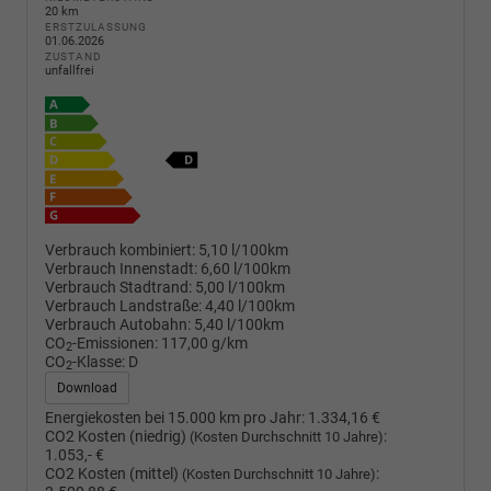
20 km
ERSTZULASSUNG
01.06.2026
ZUSTAND
unfallfrei
Verbrauch kombiniert:
5,10 l/100km
Verbrauch Innenstadt:
6,60 l/100km
Verbrauch Stadtrand:
5,00 l/100km
Verbrauch Landstraße:
4,40 l/100km
Verbrauch Autobahn:
5,40 l/100km
CO
-Emissionen:
117,00 g/km
2
CO
-Klasse:
D
2
Download
Energiekosten bei 15.000 km pro Jahr:
1.334,16 €
CO2 Kosten (niedrig)
:
(Kosten Durchschnitt 10 Jahre)
1.053,- €
CO2 Kosten (mittel)
:
(Kosten Durchschnitt 10 Jahre)