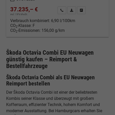
37.235,– €
Kontakt & Angebot anfordern
PDF-Datei, Fahrzeugexposé d
Fahrzeug merken/Expo
incl. 19% MwSt.
Verbrauch kombiniert:
6,90 l/100km
CO
-Klasse:
F
2
CO
-Emissionen:
156,00 g/km
2
Škoda Octavia Combi EU Neuwagen
günstig kaufen – Reimport &
Bestellfahrzeuge
Škoda Octavia Combi als EU Neuwagen
Reimport bestellen
Der Škoda Octavia Combi ist einer der beliebtesten
Kombis seiner Klasse und überzeugt mit großem
Kofferraum, effizienter Technik, hohem Komfort und
moderner Ausstattung. Bei Hamburgcars erhalten Sie