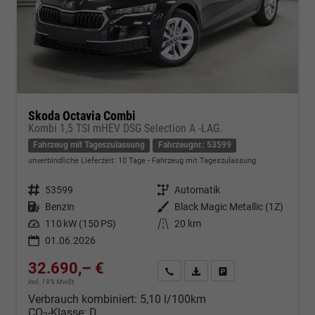
Skoda Octavia Combi
Kombi 1,5 TSI mHEV DSG Selection A -LAG.
Fahrzeug mit Tageszulassung
Fahrzeugnr.: 53599
unverbindliche Lieferzeit:
10 Tage
Fahrzeug mit Tageszulassung
Fahrzeugnr.
53599
Getriebe
Automatik
Kraftstoff
Benzin
Außenfarbe
Black Magic Metallic (1Z)
Leistung
110 kW (150 PS)
Kilometerstand
20 km
01.06.2026
32.690,– €
Kontakt & Angebot anfordern
PDF-Datei, Fahrzeugexposé d
Fahrzeug merken/Expo
incl. 19% MwSt.
Verbrauch kombiniert:
5,10 l/100km
CO
-Klasse:
D