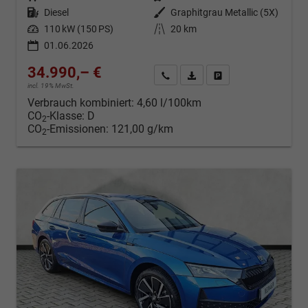
Kraftstoff
Diesel
Außenfarbe
Graphitgrau Metallic (5X)
Leistung
110 kW (150 PS)
Kilometerstand
20 km
01.06.2026
34.990,– €
Kontakt & Angebot anfordern
PDF-Datei, Fahrzeugexposé d
Fahrzeug merken/Expo
incl. 19% MwSt.
Verbrauch kombiniert:
4,60 l/100km
CO
-Klasse:
D
2
CO
-Emissionen:
121,00 g/km
2