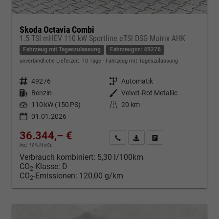
Skoda Octavia Combi
1.5 TSI mHEV 110 kW Sportline eTSI DSG Matrix AHK
Fahrzeug mit Tageszulassung
Fahrzeugnr.: 49276
unverbindliche Lieferzeit:
10 Tage
Fahrzeug mit Tageszulassung
Fahrzeugnr.
49276
Getriebe
Automatik
Kraftstoff
Benzin
Außenfarbe
Velvet-Rot Metallic
Leistung
110 kW (150 PS)
Kilometerstand
20 km
01.01.2026
36.344,– €
Kontakt & Angebot anfordern
PDF-Datei, Fahrzeugexposé d
Fahrzeug merken/Expo
incl. 19% MwSt.
Verbrauch kombiniert:
5,30 l/100km
CO
-Klasse:
D
2
CO
-Emissionen:
120,00 g/km
2