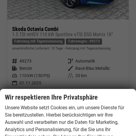
Skoda Octavia Combi
1.5 TSI mHEV 110 kW Sportline eTSI DSG Matrix 18"
Fahrzeug mit Tageszulassung
Fahrzeugnr.: 49273
unverbindliche Lieferzeit:
10 Tage
Fahrzeug mit Tageszulassung
Fahrzeugnr.
49273
Getriebe
Automatik
Kraftstoff
Benzin
Außenfarbe
Race-Blau Metallic
Leistung
110 kW (150 PS)
Kilometerstand
20 km
01.11.2025
35.214,– €
Wir respektieren Ihre Privatsphäre
Kontakt & Angebot anfordern
PDF-Datei, Fahrzeugexposé d
Fahrzeug merken/Expo
incl. 19% MwSt.
Unsere Website setzt Cookies ein, um unsere Dienste für
Verbrauch kombiniert:
5,20 l/100km
CO
-Klasse:
D
Sie bereitzustellen. Hierbei berücksichtigen wir Ihre
2
CO
-Emissionen:
119,00 g/km
2
Auswahl und verarbeiten nur die Daten für Marketing,
Analytics und Personalisierung, für die Sie uns Ihr