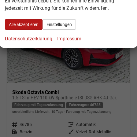
Einverständnis geben. Sie können Ihre Einwilligung
jederzeit mit Wirkung für die Zukunft widerrufen.
Alle akzeptieren
Einstellungen
Datenschutzerklärung
Impressum
Skoda Octavia Combi
1.5 TSI mHEV 110 kW Sportline eTSI DSG AHK 4J.Gar.
Fahrzeug mit Tageszulassung
Fahrzeugnr.: 46785
unverbindliche Lieferzeit:
10 Tage
Fahrzeug mit Tageszulassung
Fahrzeugnr.
46785
Getriebe
Automatik
Kraftstoff
Benzin
Außenfarbe
Velvet-Rot Metallic