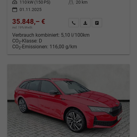
Leistung
110 kW (150 PS)
Kilometerstand
20 km
01.11.2025
35.848,– €
Kontakt & Angebot anfordern
PDF-Datei, Fahrzeugexposé d
Fahrzeug merken/Expo
incl. 19% MwSt.
Verbrauch kombiniert:
5,10 l/100km
CO
-Klasse:
D
2
CO
-Emissionen:
116,00 g/km
2