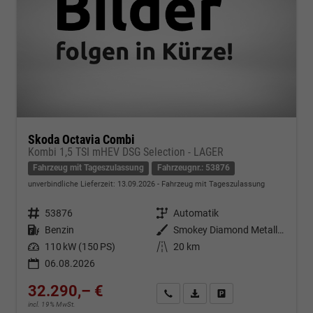
Skoda Octavia Combi
Kombi 1,5 TSI mHEV DSG Selection - LAGER
Fahrzeug mit Tageszulassung
Fahrzeugnr.: 53876
unverbindliche Lieferzeit:
13.09.2026
Fahrzeug mit Tageszulassung
Fahrzeugnr.
53876
Getriebe
Automatik
Kraftstoff
Benzin
Außenfarbe
Smokey Diamond Metallic ()
Leistung
110 kW (150 PS)
Kilometerstand
20 km
06.08.2026
32.290,– €
Kontakt & Angebot anfordern
PDF-Datei, Fahrzeugexposé d
Fahrzeug merken/Expo
incl. 19% MwSt.