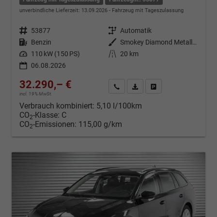
unverbindliche Lieferzeit:
13.09.2026
Fahrzeug mit Tageszulassung
Fahrzeugnr.
53877
Getriebe
Automatik
Kraftstoff
Benzin
Außenfarbe
Smokey Diamond Metallic ()
Leistung
110 kW (150 PS)
Kilometerstand
20 km
06.08.2026
32.290,– €
Kontakt & Angebot anfordern
PDF-Datei, Fahrzeugexposé d
Fahrzeug merken/Expo
incl. 19% MwSt.
Verbrauch kombiniert:
5,10 l/100km
CO
-Klasse:
C
2
CO
-Emissionen:
115,00 g/km
2