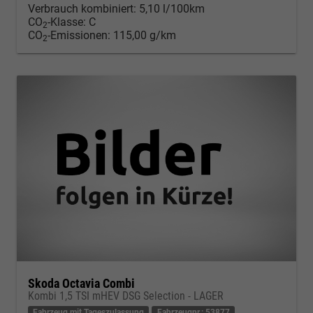
Verbrauch kombiniert:
5,10 l/100km
CO
-Klasse:
C
2
CO
-Emissionen:
115,00 g/km
2
Skoda Octavia Combi
Kombi 1,5 TSI mHEV DSG Selection - LAGER
Fahrzeug mit Tageszulassung
Fahrzeugnr.: 53877