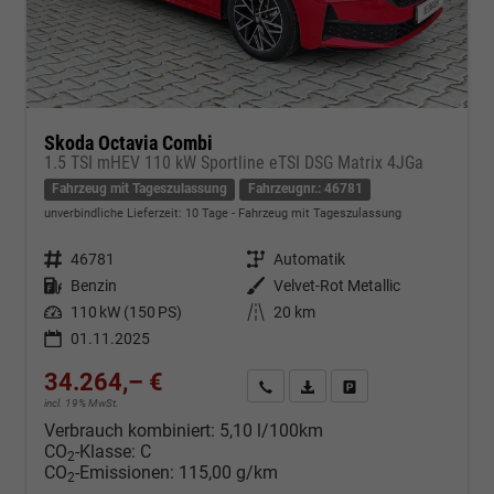
Skoda Octavia Combi
1.5 TSI mHEV 110 kW Sportline eTSI DSG Matrix 4JGa
Fahrzeug mit Tageszulassung
Fahrzeugnr.: 46781
unverbindliche Lieferzeit:
10 Tage
Fahrzeug mit Tageszulassung
Fahrzeugnr.
46781
Getriebe
Automatik
Kraftstoff
Benzin
Außenfarbe
Velvet-Rot Metallic
Leistung
110 kW (150 PS)
Kilometerstand
20 km
01.11.2025
34.264,– €
Kontakt & Angebot anfordern
PDF-Datei, Fahrzeugexposé d
Fahrzeug merken/Expo
incl. 19% MwSt.
Verbrauch kombiniert:
5,10 l/100km
CO
-Klasse:
C
2
CO
-Emissionen:
115,00 g/km
2