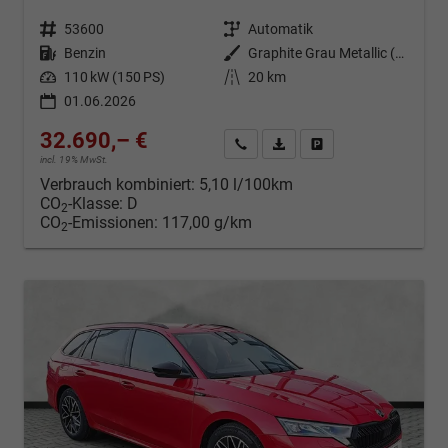
Fahrzeugnr.
53600
Getriebe
Automatik
Kraftstoff
Benzin
Außenfarbe
Graphite Grau Metallic (5X)
Leistung
110 kW (150 PS)
Kilometerstand
20 km
01.06.2026
32.690,– €
Kontakt & Angebot anfordern
PDF-Datei, Fahrzeugexposé d
Fahrzeug merken/Expo
incl. 19% MwSt.
Verbrauch kombiniert:
5,10 l/100km
CO
-Klasse:
D
2
CO
-Emissionen:
117,00 g/km
2