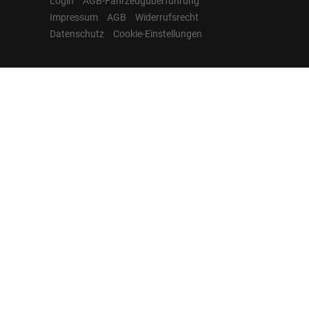
Login
AGB-Fahrzeugüberführung
Impressum
AGB
Widerrufsrecht
Datenschutz
Cookie-Einstellungen
Hamburgcars auf
Facebook, Instagram,
YouTube & WhatsApp
Folgen Sie Hamburgcars auf Social
Media und entdecken Sie aktuelle EU-
Neuwagen, Reimport Fahrzeuge,
Lagerfahrzeuge, Werkbestellungen,
Elektroautos, Hybridfahrzeuge,