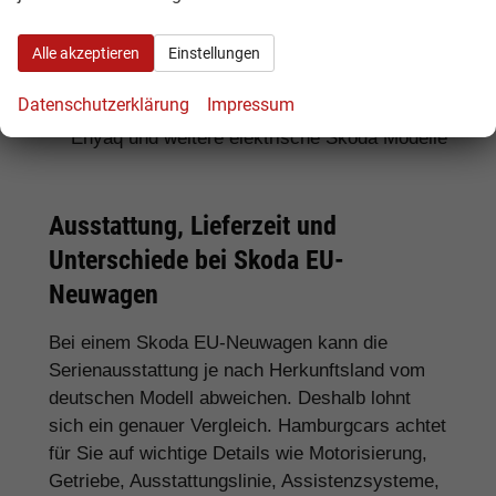
Für SUV-Fans:
Skoda Kamiq, Karoq, Kodiaq
Alle akzeptieren
Einstellungen
und Enyaq
Datenschutzerklärung
Impressum
Für Elektroauto-Interessenten:
Skoda
Enyaq und weitere elektrische Skoda Modelle
Ausstattung, Lieferzeit und
Unterschiede bei Skoda EU-
Neuwagen
Bei einem Skoda EU-Neuwagen kann die
Serienausstattung je nach Herkunftsland vom
deutschen Modell abweichen. Deshalb lohnt
sich ein genauer Vergleich. Hamburgcars achtet
für Sie auf wichtige Details wie Motorisierung,
Getriebe, Ausstattungslinie, Assistenzsysteme,