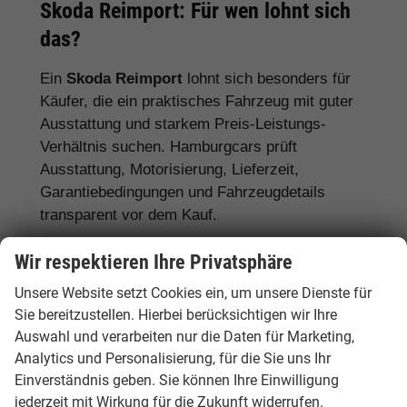
Skoda Reimport: Für wen lohnt sich
das?
Ein
Skoda Reimport
lohnt sich besonders für
Käufer, die ein praktisches Fahrzeug mit guter
Ausstattung und starkem Preis-Leistungs-
Verhältnis suchen. Hamburgcars prüft
Ausstattung, Motorisierung, Lieferzeit,
Garantiebedingungen und Fahrzeugdetails
transparent vor dem Kauf.
Für Familien:
Skoda Octavia, Superb,
Wir respektieren Ihre Privatsphäre
Karoq, Kodiaq und Enyaq
Unsere Website setzt Cookies ein, um unsere Dienste für
Sie bereitzustellen. Hierbei berücksichtigen wir Ihre
Für Pendler:
Skoda Fabia, Scala, Octavia
Auswahl und verarbeiten nur die Daten für Marketing,
und Kamiq
Analytics und Personalisierung, für die Sie uns Ihr
Für Vielfahrer:
Skoda Octavia, Superb und
Einverständnis geben. Sie können Ihre Einwilligung
Diesel- oder Automatikmodelle
jederzeit mit Wirkung für die Zukunft widerrufen.