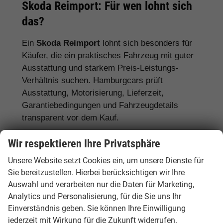
Skoda Reimport: Für wen lohnt sich
das?
Ein
Skoda Reimport
lohnt sich besonders für
Käufer, die ein praktisches Fahrzeug mit guter
Ausstattung und starkem Preis-Leistungs-
Verhältnis suchen. Hamburgcars prüft
Ausstattung, Motorisierung, Lieferzeit,
Garantiebedingungen und Fahrzeugdetails
transparent vor dem Kauf.
Für Familien:
Skoda Octavia, Superb,
Wir respektieren Ihre Privatsphäre
Karoq, Kodiaq und Enyaq
Unsere Website setzt Cookies ein, um unsere Dienste für
Sie bereitzustellen. Hierbei berücksichtigen wir Ihre
Für Pendler:
Skoda Fabia, Scala, Octavia
Auswahl und verarbeiten nur die Daten für Marketing,
und Kamiq
Analytics und Personalisierung, für die Sie uns Ihr
Für Vielfahrer:
Skoda Octavia, Superb und
Einverständnis geben. Sie können Ihre Einwilligung
Diesel- oder Automatikmodelle
jederzeit mit Wirkung für die Zukunft widerrufen.