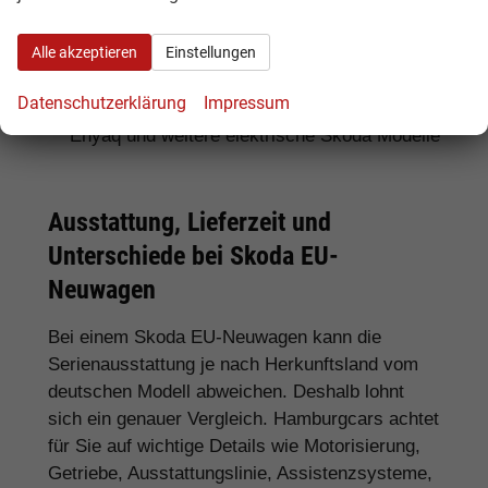
Für SUV-Fans:
Skoda Kamiq, Karoq, Kodiaq
Alle akzeptieren
Einstellungen
und Enyaq
Datenschutzerklärung
Impressum
Für Elektroauto-Interessenten:
Skoda
Enyaq und weitere elektrische Skoda Modelle
Ausstattung, Lieferzeit und
Unterschiede bei Skoda EU-
Neuwagen
Bei einem Skoda EU-Neuwagen kann die
Serienausstattung je nach Herkunftsland vom
deutschen Modell abweichen. Deshalb lohnt
sich ein genauer Vergleich. Hamburgcars achtet
für Sie auf wichtige Details wie Motorisierung,
Getriebe, Ausstattungslinie, Assistenzsysteme,