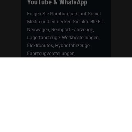
YouTube & WhatsApp
Folgen Sie Hamburgcars auf Social
Media und entdecken Sie aktuelle EU-
Neuwagen, Reimport Fahrzeuge,
Lagerfahrzeuge, Werkbestellungen,
Elektroautos, Hybridfahrzeuge,
Fahrzeugvorstellungen,
Kundenfahrzeuge, Bewertungen und
neue Angebote rund um VW, Skoda,
Toyota, Nissan, Renault, Dacia,
CUPRA und viele weitere Marken.
Startseite
Fahrzeuge finden
Neuwagen Konfigurator
Reimport
Ratgeber
Finanzierung
Kontakt
Hamburgcars GmbH · Heselstücken 19 ·