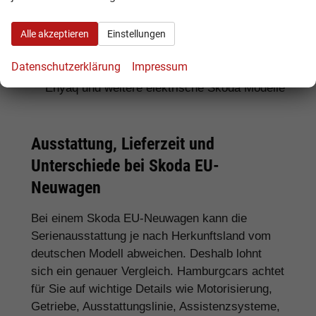
Für SUV-Fans:
Skoda Kamiq, Karoq, Kodiaq
Alle akzeptieren
Einstellungen
und Enyaq
Datenschutzerklärung
Impressum
Für Elektroauto-Interessenten:
Skoda
Enyaq und weitere elektrische Skoda Modelle
Ausstattung, Lieferzeit und
Unterschiede bei Skoda EU-
Neuwagen
Bei einem Skoda EU-Neuwagen kann die
Serienausstattung je nach Herkunftsland vom
deutschen Modell abweichen. Deshalb lohnt
sich ein genauer Vergleich. Hamburgcars achtet
für Sie auf wichtige Details wie Motorisierung,
Getriebe, Ausstattungslinie, Assistenzsysteme,