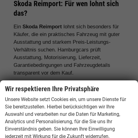
Skoda Reimport: Für wen lohnt sich
das?
Ein
Skoda Reimport
lohnt sich besonders für
Käufer, die ein praktisches Fahrzeug mit guter
Ausstattung und starkem Preis-Leistungs-
Verhältnis suchen. Hamburgcars prüft
Ausstattung, Motorisierung, Lieferzeit,
Garantiebedingungen und Fahrzeugdetails
transparent vor dem Kauf.
Für Familien:
Skoda Octavia, Superb,
Wir respektieren Ihre Privatsphäre
Karoq, Kodiaq und Enyaq
Unsere Website setzt Cookies ein, um unsere Dienste für
Sie bereitzustellen. Hierbei berücksichtigen wir Ihre
Für Pendler:
Skoda Fabia, Scala, Octavia
Auswahl und verarbeiten nur die Daten für Marketing,
und Kamiq
Analytics und Personalisierung, für die Sie uns Ihr
Für Vielfahrer:
Skoda Octavia, Superb und
Einverständnis geben. Sie können Ihre Einwilligung
Diesel- oder Automatikmodelle
jederzeit mit Wirkung für die Zukunft widerrufen.