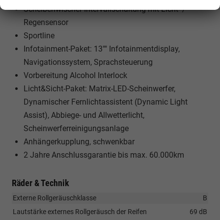
Scheibenwischer Intervallschaltung mit Licht- /
Regensensor
Sportline
Infotainment-Paket: 13"" Infotainmentdisplay,
Navigationssystem, Sprachsteuerung
Vorbereitung Alcohol Interlock
Licht&Sicht-Paket: Matrix-LED-Scheinwerfer,
Dynamischer Fernlichtassistent (Dynamic Light
Assist), Abbiege- und Allwetterlicht,
Scheinwerferreinigungsanlage
Anhängerkupplung, schwenkbar
2 Jahre Anschlussgarantie bis max. 60.000km
Räder & Technik
Externe Rollgeräuschklasse
B
Lautstärke externes Rollgeräusch der Reifen
69 dB