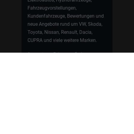
Fahrzeugvorstellungen,
Kundenfahrzeuge, Bewertungen und
neue Angebote rund um VW, Skoda,
Toyota, Nissan, Renault, Dacia,
CUPRA und viele weitere Marken.
Startseite
Fahrzeuge finden
Neuwagen Konfigurator
Reimport
Ratgeber
Finanzierung
Kontakt
Hamburgcars GmbH · Heselstücken 19 ·
22453 Hamburg
WhatsApp Kontakt
📲
Jetzt direkt schreiben