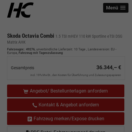
Menü
Skoda Octavia Combi
1.5 TSI mHEV 110 kW Sportline eTSI DSG
Matrix AHK
Fahrzeugnr.
:
49276
, unverbindliche Lieferzeit:
10 Tage
, Landesversion: EU -
Europa,
Fahrzeug mit Tageszulassung
36.344,– €
Gesamtpreis
incl. 19% MwSt., den Kosten für Überführung und Zulassungspapieren
Angebot/ Bestellunterlagen anfordern
Kontakt & Angebot anfordern
Fahrzeug merken/Expose drucken