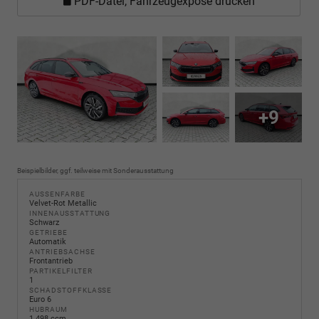
PDF-Datei, Fahrzeugexposé drucken
+9
Beispielbilder, ggf. teilweise mit Sonderausstattung
AUSSENFARBE
Velvet-Rot Metallic
INNENAUSSTATTUNG
Schwarz
GETRIEBE
Automatik
ANTRIEBSACHSE
Frontantrieb
PARTIKELFILTER
1
SCHADSTOFFKLASSE
Euro 6
HUBRAUM
1.498 ccm