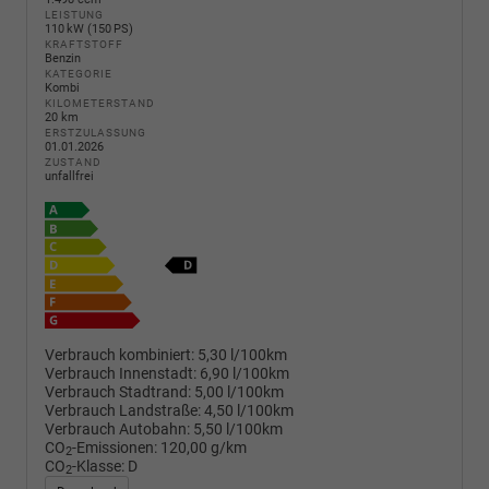
LEISTUNG
110 kW (150 PS)
KRAFTSTOFF
Benzin
KATEGORIE
Kombi
KILOMETERSTAND
20 km
ERSTZULASSUNG
01.01.2026
ZUSTAND
unfallfrei
Verbrauch kombiniert:
5,30 l/100km
Verbrauch Innenstadt:
6,90 l/100km
Verbrauch Stadtrand:
5,00 l/100km
Verbrauch Landstraße:
4,50 l/100km
Verbrauch Autobahn:
5,50 l/100km
CO
-Emissionen:
120,00 g/km
2
CO
-Klasse:
D
2