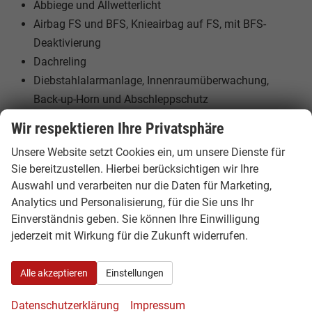
Abbiege und Allwetterlicht
Airbag FS und BFS, Knieairbag auf FS, mit BFS-
Deaktivierung
Dachreling
Diebstahlalarmanlage, Innenraumüberwachung,
Back-up-Horn und Abschleppschutz
Lehnenentriegelung im Kofferraum
Wir respektieren Ihre Privatsphäre
USB Typ-C Anschlüsse
Unsere Website setzt Cookies ein, um unsere Dienste für
Hybrid-Antriebssystem MHEV
Sie bereitzustellen. Hierbei berücksichtigen wir Ihre
18"" Leichtmetallräder ""Vega Aero"" in schwarz,
Auswahl und verarbeiten nur die Daten für Marketing,
glanzgedreht
Analytics und Personalisierung, für die Sie uns Ihr
Pannen-Set
Einverständnis geben. Sie können Ihre Einwilligung
Scheinwerferreinigungsanlage mit Waschwasser-
jederzeit mit Wirkung für die Zukunft widerrufen.
Standanzeige
LED-Rückleuchten, Blinker animiert
Alle akzeptieren
Einstellungen
Rücksitzbanklehne geteilt umlegbar mit
Datenschutzerklärung
Impressum
Mittelarmlehne hinten