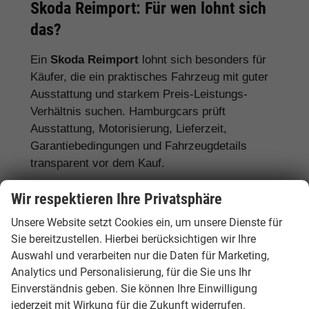
Skoda Reimport: Für wen lohnt sich
das?
Ein
Skoda Reimport
lohnt sich besonders für
Käufer, die ein praktisches Fahrzeug mit guter
Ausstattung und starkem Preis-Leistungs-
Verhältnis suchen. Hamburgcars prüft
Ausstattung, Motorisierung, Lieferzeit,
Garantiebedingungen und Fahrzeugdetails
transparent vor dem Kauf.
Für Familien:
Skoda Octavia, Superb,
Wir respektieren Ihre Privatsphäre
Karoq, Kodiaq und Enyaq
Unsere Website setzt Cookies ein, um unsere Dienste für
Sie bereitzustellen. Hierbei berücksichtigen wir Ihre
Für Pendler:
Skoda Fabia, Scala, Octavia
Auswahl und verarbeiten nur die Daten für Marketing,
und Kamiq
Analytics und Personalisierung, für die Sie uns Ihr
Für Vielfahrer:
Skoda Octavia, Superb und
Einverständnis geben. Sie können Ihre Einwilligung
Diesel- oder Automatikmodelle
jederzeit mit Wirkung für die Zukunft widerrufen.