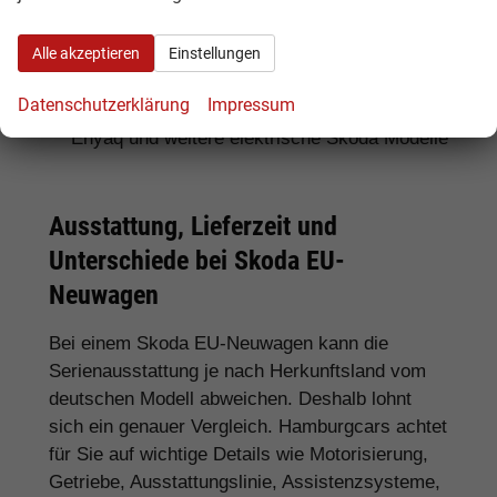
Für SUV-Fans:
Skoda Kamiq, Karoq, Kodiaq
Alle akzeptieren
Einstellungen
und Enyaq
Datenschutzerklärung
Impressum
Für Elektroauto-Interessenten:
Skoda
Enyaq und weitere elektrische Skoda Modelle
Ausstattung, Lieferzeit und
Unterschiede bei Skoda EU-
Neuwagen
Bei einem Skoda EU-Neuwagen kann die
Serienausstattung je nach Herkunftsland vom
deutschen Modell abweichen. Deshalb lohnt
sich ein genauer Vergleich. Hamburgcars achtet
für Sie auf wichtige Details wie Motorisierung,
Getriebe, Ausstattungslinie, Assistenzsysteme,