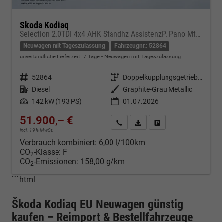
Skoda Kodiaq
Selection 2.0TDI 4x4 AHK Standhz AssistenzP. Pano MtrxLED PerformanceP. Nav
Neuwagen mit Tageszulassung
Fahrzeugnr.: 52864
unverbindliche Lieferzeit:
7 Tage
Neuwagen mit Tageszulassung
Fahrzeugnr.
52864
Getriebe
Doppelkupplungsgetriebe (DSG)
Kraftstoff
Diesel
Außenfarbe
Graphite-Grau Metallic
Leistung
142 kW (193 PS)
01.07.2026
51.900,– €
Kontakt & Angebot anfordern
PDF-Datei, Fahrzeugexposé d
Fahrzeug merken/Expo
incl. 19% MwSt.
Verbrauch kombiniert:
6,00 l/100km
CO
-Klasse:
F
2
CO
-Emissionen:
158,00 g/km
2
```html
Škoda Kodiaq EU Neuwagen günstig
kaufen – Reimport & Bestellfahrzeuge