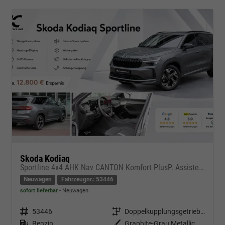
Skoda Kodiaq
Sportline 4x4 AHK Nav CANTON Komfort PlusP. AssistenzP
Neuwagen
Fahrzeugnr.: 53446
sofort lieferbar
Neuwagen
Fahrzeugnr.
53446
Getriebe
Doppelkupplungsgetriebe (DSG)
Kraftstoff
Benzin
Außenfarbe
Graphite-Grau Metallic