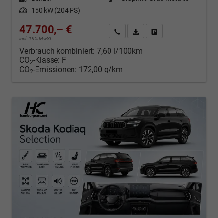
Leistung
150 kW (204 PS)
47.700,– €
Kontakt & Angebot anfordern
PDF-Datei, Fahrzeugexposé d
Fahrzeug merken/Expo
incl. 19% MwSt.
Verbrauch kombiniert:
7,60 l/100km
CO
-Klasse:
F
2
CO
-Emissionen:
172,00 g/km
2