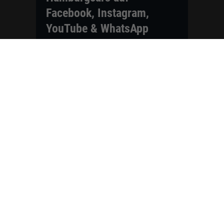
Facebook, Instagram,
YouTube & WhatsApp
Folgen Sie Hamburgcars auf Social
Media und entdecken Sie aktuelle EU-
Neuwagen, Reimport Fahrzeuge,
Lagerfahrzeuge, Werkbestellungen,
Elektroautos, Hybridfahrzeuge,
Fahrzeugvorstellungen,
Kundenfahrzeuge, Bewertungen und
neue Angebote rund um VW, Skoda,
Toyota, Nissan, Renault, Dacia,
CUPRA und viele weitere Marken.
Startseite
Fahrzeuge finden
Neuwagen Konfigurator
Reimport
Ratgeber
Finanzierung
Kontakt