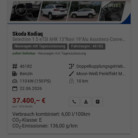
Skoda Kodiaq
Selection 1.5 eTSI AHK 13"Navi 19"Alu Assistenz-Convenience-WinterP
Neuwagen mit Tageszulassung
Fahrzeugnr.: 46182
sofort lieferbar
Neuwagen mit Tageszulassung
Fahrzeugnr.
46182
Getriebe
Doppelkupplungsgetriebe (DSG)
Kraftstoff
Benzin
Außenfarbe
Moon-Weiß Perleffekt Metallic
Leistung
110 kW (150 PS)
Kilometerstand
10 km
22.06.2026
37.400,– €
Kontakt & Angebot anfordern
PDF-Datei, Fahrzeugexposé d
Fahrzeug merken/Expo
incl. 19% MwSt.
Verbrauch kombiniert:
6,00 l/100km
CO
-Klasse:
E
2
CO
-Emissionen:
136,00 g/km
2