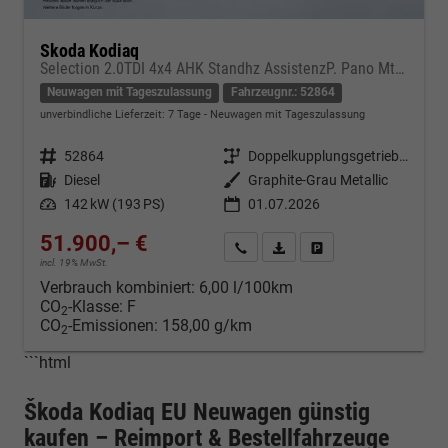
Skoda Kodiaq
Selection 2.0TDI 4x4 AHK Standhz AssistenzP. Pano MtrxLED PerformanceP. Nav
Neuwagen mit Tageszulassung
Fahrzeugnr.: 52864
unverbindliche Lieferzeit:
7 Tage
Neuwagen mit Tageszulassung
Fahrzeugnr.
52864
Getriebe
Doppelkupplungsgetriebe (DSG)
Kraftstoff
Diesel
Außenfarbe
Graphite-Grau Metallic
Leistung
142 kW (193 PS)
01.07.2026
51.900,– €
Kontakt & Angebot anfordern
PDF-Datei, Fahrzeugexposé d
Fahrzeug merken/Expo
incl. 19% MwSt.
Verbrauch kombiniert:
6,00 l/100km
CO
-Klasse:
F
2
CO
-Emissionen:
158,00 g/km
2
```html
Škoda Kodiaq EU Neuwagen günstig
kaufen – Reimport & Bestellfahrzeuge