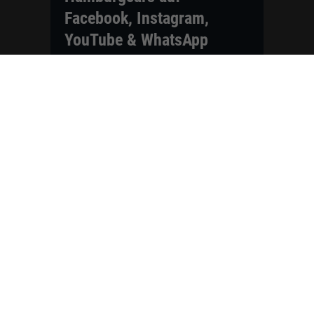
Facebook, Instagram,
YouTube & WhatsApp
Folgen Sie Hamburgcars auf Social
Media und entdecken Sie aktuelle EU-
Neuwagen, Reimport Fahrzeuge,
Lagerfahrzeuge, Werkbestellungen,
Elektroautos, Hybridfahrzeuge,
Fahrzeugvorstellungen,
Kundenfahrzeuge, Bewertungen und
neue Angebote rund um VW, Skoda,
Toyota, Nissan, Renault, Dacia,
CUPRA und viele weitere Marken.
Startseite
Fahrzeuge finden
Neuwagen Konfigurator
Reimport
Ratgeber
Finanzierung
Kontakt