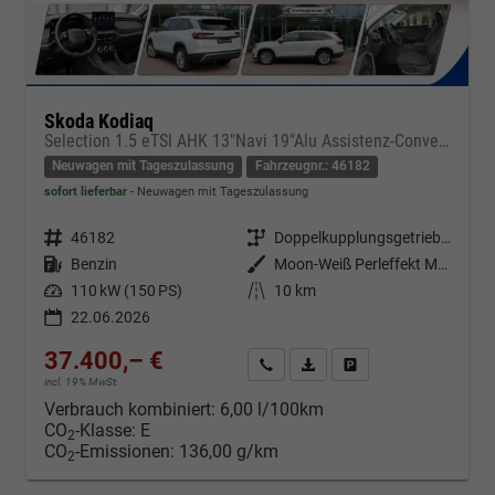
Skoda Kodiaq
Selection 1.5 eTSI AHK 13"Navi 19"Alu Assistenz-Convenience-WinterP
Neuwagen mit Tageszulassung
Fahrzeugnr.: 46182
sofort lieferbar
Neuwagen mit Tageszulassung
Fahrzeugnr.
46182
Getriebe
Doppelkupplungsgetriebe (DSG)
Kraftstoff
Benzin
Außenfarbe
Moon-Weiß Perleffekt Metallic
Leistung
110 kW (150 PS)
Kilometerstand
10 km
22.06.2026
37.400,– €
Kontakt & Angebot anfordern
PDF-Datei, Fahrzeugexposé d
Fahrzeug merken/Expo
incl. 19% MwSt.
Verbrauch kombiniert:
6,00 l/100km
CO
-Klasse:
E
2
CO
-Emissionen:
136,00 g/km
2