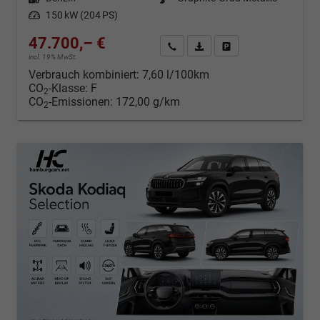
Leistung
150 kW (204 PS)
47.700,– €
Kontakt & Angebot anfordern
PDF-Datei, Fahrzeugexposé d
Fahrzeug merken/Expo
incl. 19% MwSt.
Verbrauch kombiniert:
7,60 l/100km
CO
-Klasse:
F
2
CO
-Emissionen:
172,00 g/km
2