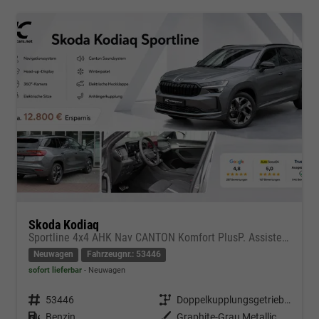
Skoda Kodiaq
Sportline 4x4 AHK Nav CANTON Komfort PlusP. AssistenzP
Neuwagen
Fahrzeugnr.: 53446
sofort lieferbar
Neuwagen
Fahrzeugnr.
53446
Getriebe
Doppelkupplungsgetriebe (DSG)
Kraftstoff
Benzin
Außenfarbe
Graphite-Grau Metallic