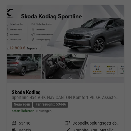
Skoda Kodiaq
Sportline 4x4 AHK Nav CANTON Komfort PlusP. AssistenzP
Neuwagen
Fahrzeugnr.: 53446
sofort lieferbar
Neuwagen
Fahrzeugnr.
53446
Getriebe
Doppelkupplungsgetriebe (DSG)
Kraftstoff
Benzin
Außenfarbe
Graphite-Grau Metallic