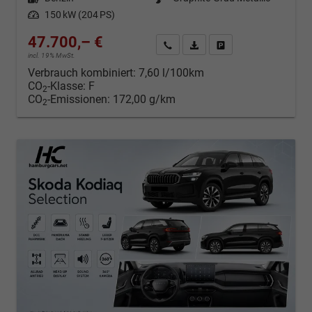
Leistung
150 kW (204 PS)
47.700,– €
Kontakt & Angebot anfordern
PDF-Datei, Fahrzeugexposé d
Fahrzeug merken/Expo
incl. 19% MwSt.
Verbrauch kombiniert:
7,60 l/100km
CO
-Klasse:
F
2
CO
-Emissionen:
172,00 g/km
2