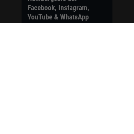
Facebook, Instagram,
YouTube & WhatsApp
Folgen Sie Hamburgcars auf Social
Media und entdecken Sie aktuelle EU-
Neuwagen, Reimport Fahrzeuge,
Lagerfahrzeuge, Werkbestellungen,
Elektroautos, Hybridfahrzeuge,
Fahrzeugvorstellungen,
Kundenfahrzeuge, Bewertungen und
neue Angebote rund um VW, Skoda,
Toyota, Nissan, Renault, Dacia,
CUPRA und viele weitere Marken.
Startseite
Fahrzeuge finden
Neuwagen Konfigurator
Reimport
Ratgeber
Finanzierung
Kontakt