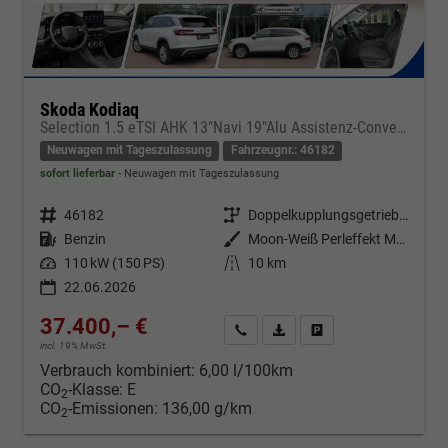
Skoda Kodiaq
Selection 1.5 eTSI AHK 13"Navi 19"Alu Assistenz-Convenience-WinterP
Neuwagen mit Tageszulassung
Fahrzeugnr.: 46182
sofort lieferbar
Neuwagen mit Tageszulassung
Fahrzeugnr.
46182
Getriebe
Doppelkupplungsgetriebe (DSG)
Kraftstoff
Benzin
Außenfarbe
Moon-Weiß Perleffekt Metallic
Leistung
110 kW (150 PS)
Kilometerstand
10 km
22.06.2026
37.400,– €
Kontakt & Angebot anfordern
PDF-Datei, Fahrzeugexposé d
Fahrzeug merken/Expo
incl. 19% MwSt.
Verbrauch kombiniert:
6,00 l/100km
CO
-Klasse:
E
2
CO
-Emissionen:
136,00 g/km
2