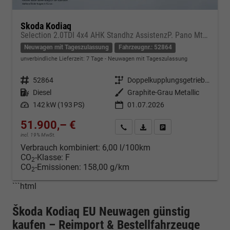
Skoda Kodiaq
Selection 2.0TDI 4x4 AHK Standhz AssistenzP. Pano MtrxLED PerformanceP. Nav
Neuwagen mit Tageszulassung
Fahrzeugnr.: 52864
unverbindliche Lieferzeit:
7 Tage
Neuwagen mit Tageszulassung
Fahrzeugnr.
52864
Getriebe
Doppelkupplungsgetriebe (DSG)
Kraftstoff
Diesel
Außenfarbe
Graphite-Grau Metallic
Leistung
142 kW (193 PS)
01.07.2026
51.900,– €
Kontakt & Angebot anfordern
PDF-Datei, Fahrzeugexposé d
Fahrzeug merken/Expo
incl. 19% MwSt.
Verbrauch kombiniert:
6,00 l/100km
CO
-Klasse:
F
2
CO
-Emissionen:
158,00 g/km
2
```html
Škoda Kodiaq EU Neuwagen günstig
kaufen – Reimport & Bestellfahrzeuge