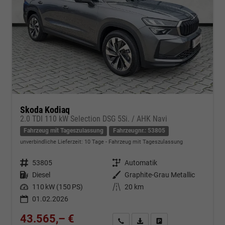
Skoda Kodiaq
2.0 TDI 110 kW Selection DSG 5Si. / AHK Navi
Fahrzeug mit Tageszulassung
Fahrzeugnr.: 53805
unverbindliche Lieferzeit:
10 Tage
Fahrzeug mit Tageszulassung
Fahrzeugnr.
53805
Getriebe
Automatik
Kraftstoff
Diesel
Außenfarbe
Graphite-Grau Metallic
Leistung
110 kW (150 PS)
Kilometerstand
20 km
01.02.2026
43.565,– €
Kontakt & Angebot anfordern
PDF-Datei, Fahrzeugexposé d
Fahrzeug merken/Expo