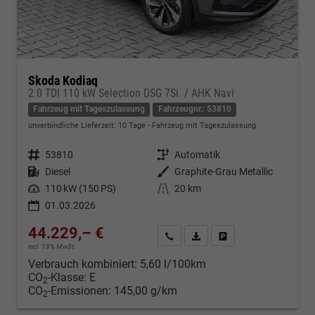
Skoda Kodiaq
2.0 TDI 110 kW Selection DSG 7Si. / AHK Navi
Fahrzeug mit Tageszulassung
Fahrzeugnr.: 53810
unverbindliche Lieferzeit:
10 Tage
Fahrzeug mit Tageszulassung
Fahrzeugnr.
53810
Getriebe
Automatik
Kraftstoff
Diesel
Außenfarbe
Graphite-Grau Metallic
Leistung
110 kW (150 PS)
Kilometerstand
20 km
01.03.2026
44.229,– €
Kontakt & Angebot anfordern
PDF-Datei, Fahrzeugexposé d
Fahrzeug merken/Expo
incl. 19% MwSt.
Verbrauch kombiniert:
5,60 l/100km
CO
-Klasse:
E
2
CO
-Emissionen:
145,00 g/km
2