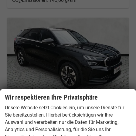
CO
-Emissionen:
145,00 g/km
2
Wir respektieren Ihre Privatsphäre
Unsere Website setzt Cookies ein, um unsere Dienste für
Skoda Kodiaq
2.0 TDI 110 kW Selection DSG 7Si AHK Navi beh.LR
Sie bereitzustellen. Hierbei berücksichtigen wir Ihre
Fahrzeug mit Tageszulassung
Fahrzeugnr.: 51871
Auswahl und verarbeiten nur die Daten für Marketing,
unverbindliche Lieferzeit:
10 Tage
Fahrzeug mit Tageszulassung
Analytics und Personalisierung, für die Sie uns Ihr