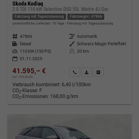
Skoda Kodiaq
2.0 TDI 110 kW Selection DSG 5Si. Matrix 4J.Gar.
Fahrzeug mit Tageszulassung
Fahrzeugnr.: 47866
unverbindliche Lieferzeit:
10 Tage
Fahrzeug mit Tageszulassung
Fahrzeugnr.
47866
Getriebe
Automatik
Kraftstoff
Diesel
Außenfarbe
Schwarz-Magic Perleffekt
Leistung
110 kW (150 PS)
Kilometerstand
20 km
01.11.2025
41.595,– €
Kontakt & Angebot anfordern
PDF-Datei, Fahrzeugexposé d
Fahrzeug merken/Expo
incl. 19% MwSt.
Verbrauch kombiniert:
6,40 l/100km
CO
-Klasse:
F
2
CO
-Emissionen:
168,00 g/km
2