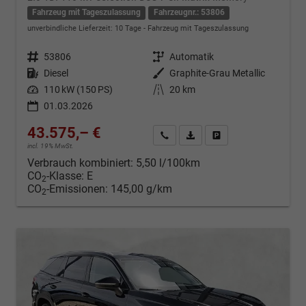
Fahrzeug mit Tageszulassung
Fahrzeugnr.: 53806
unverbindliche Lieferzeit:
10 Tage
Fahrzeug mit Tageszulassung
Fahrzeugnr.
53806
Getriebe
Automatik
Kraftstoff
Diesel
Außenfarbe
Graphite-Grau Metallic
Leistung
110 kW (150 PS)
Kilometerstand
20 km
01.03.2026
43.575,– €
Kontakt & Angebot anfordern
PDF-Datei, Fahrzeugexposé d
Fahrzeug merken/Expo
incl. 19% MwSt.
Verbrauch kombiniert:
5,50 l/100km
CO
-Klasse:
E
2
CO
-Emissionen:
145,00 g/km
2