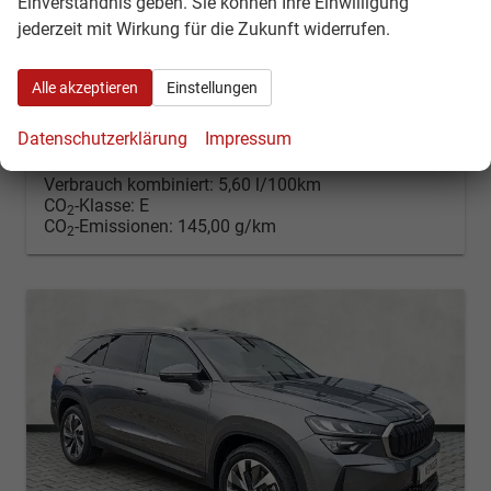
Einverständnis geben. Sie können Ihre Einwilligung
Fahrzeugnr.
51871
Getriebe
Automatik
jederzeit mit Wirkung für die Zukunft widerrufen.
Kraftstoff
Diesel
Außenfarbe
Black Magic Perleffekt
Leistung
110 kW (150 PS)
Kilometerstand
20 km
Alle akzeptieren
Einstellungen
01.02.2026
44.229,– €
Datenschutzerklärung
Impressum
Kontakt & Angebot anfordern
PDF-Datei, Fahrzeugexposé d
Fahrzeug merken/Expo
incl. 19% MwSt.
Verbrauch kombiniert:
5,60 l/100km
CO
-Klasse:
E
2
CO
-Emissionen:
145,00 g/km
2