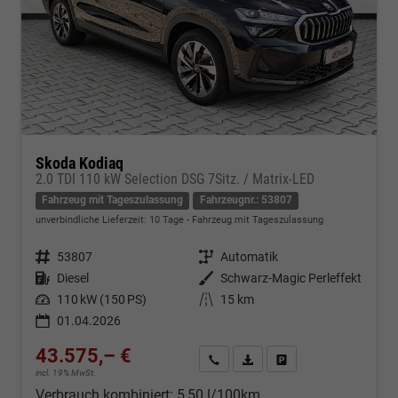
Skoda Kodiaq
2.0 TDI 110 kW Selection DSG 7Sitz. / Matrix-LED
Fahrzeug mit Tageszulassung
Fahrzeugnr.: 53807
unverbindliche Lieferzeit:
10 Tage
Fahrzeug mit Tageszulassung
Fahrzeugnr.
53807
Getriebe
Automatik
Kraftstoff
Diesel
Außenfarbe
Schwarz-Magic Perleffekt
Leistung
110 kW (150 PS)
Kilometerstand
15 km
01.04.2026
43.575,– €
Kontakt & Angebot anfordern
PDF-Datei, Fahrzeugexposé d
Fahrzeug merken/Expo
incl. 19% MwSt.
Verbrauch kombiniert:
5,50 l/100km