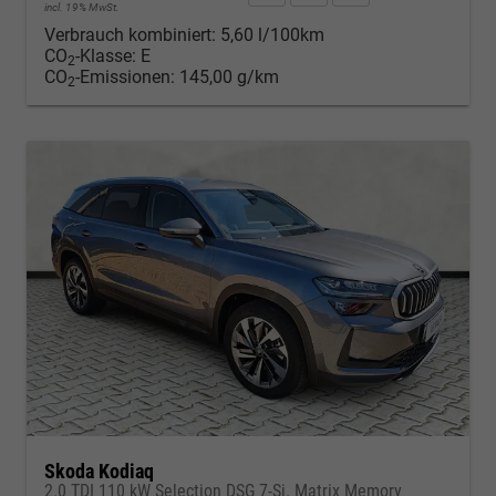
incl. 19% MwSt.
Verbrauch kombiniert:
5,60 l/100km
CO
-Klasse:
E
2
CO
-Emissionen:
145,00 g/km
2
Skoda Kodiaq
2.0 TDI 110 kW Selection DSG 7-Si. Matrix Memory