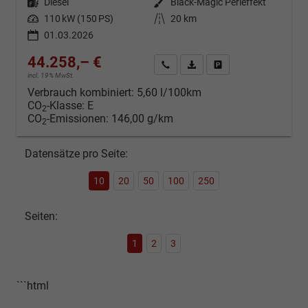
Kraftstoff
Diesel
Außenfarbe
Black-Magic Perleffekt
Leistung
110 kW (150 PS)
Kilometerstand
20 km
01.03.2026
44.258,– €
Kontakt & Angebot anfordern
PDF-Datei, Fahrzeugexposé d
Fahrzeug merken/Expo
incl. 19% MwSt.
Verbrauch kombiniert:
5,60 l/100km
CO
-Klasse:
E
2
CO
-Emissionen:
146,00 g/km
2
Datensätze pro Seite:
10
20
50
100
250
Seiten:
1
2
3
```html