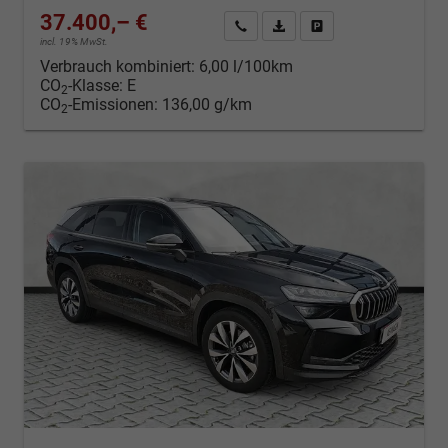
37.400,– €
Kontakt & Angebot anfordern
PDF-Datei, Fahrzeugexposé d
Fahrzeug merken/Expo
incl. 19% MwSt.
Verbrauch kombiniert:
6,00 l/100km
CO
-Klasse:
E
2
CO
-Emissionen:
136,00 g/km
2