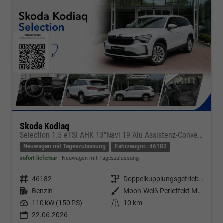
Skoda Kodiaq
Selection 1.5 eTSI AHK 13"Navi 19"Alu Assistenz-Convenience-WinterP
Neuwagen mit Tageszulassung
Fahrzeugnr.: 46182
sofort lieferbar
Neuwagen mit Tageszulassung
Fahrzeugnr.
46182
Getriebe
Doppelkupplungsgetriebe (DSG)
Kraftstoff
Benzin
Außenfarbe
Moon-Weiß Perleffekt Metallic
Leistung
110 kW (150 PS)
Kilometerstand
10 km
22.06.2026