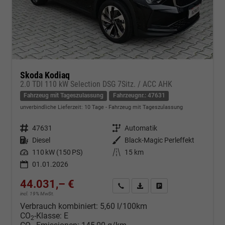
Skoda Kodiaq
2.0 TDI 110 kW Selection DSG 7Sitz. / ACC AHK
Fahrzeug mit Tageszulassung
Fahrzeugnr.: 47631
unverbindliche Lieferzeit:
10 Tage
Fahrzeug mit Tageszulassung
Fahrzeugnr.
47631
Getriebe
Automatik
Kraftstoff
Diesel
Außenfarbe
Black-Magic Perleffekt
Leistung
110 kW (150 PS)
Kilometerstand
15 km
01.01.2026
44.031,– €
Kontakt & Angebot anfordern
PDF-Datei, Fahrzeugexposé d
Fahrzeug merken/Expo
incl. 19% MwSt.
Verbrauch kombiniert:
5,60 l/100km
CO
-Klasse:
E
2