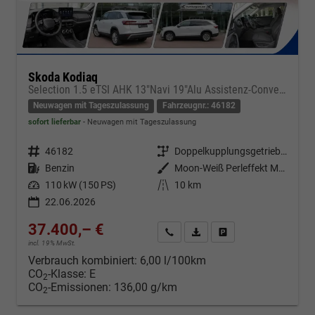
Skoda Kodiaq
Selection 1.5 eTSI AHK 13"Navi 19"Alu Assistenz-Convenience-WinterP
Neuwagen mit Tageszulassung
Fahrzeugnr.: 46182
sofort lieferbar
Neuwagen mit Tageszulassung
Fahrzeugnr.
46182
Getriebe
Doppelkupplungsgetriebe (DSG)
Kraftstoff
Benzin
Außenfarbe
Moon-Weiß Perleffekt Metallic
Leistung
110 kW (150 PS)
Kilometerstand
10 km
22.06.2026
37.400,– €
Kontakt & Angebot anfordern
PDF-Datei, Fahrzeugexposé d
Fahrzeug merken/Expo
incl. 19% MwSt.
Verbrauch kombiniert:
6,00 l/100km
CO
-Klasse:
E
2
CO
-Emissionen:
136,00 g/km
2