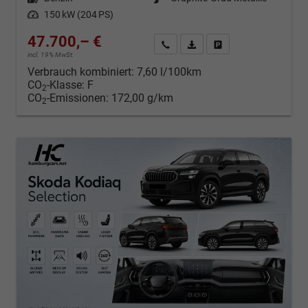
Leistung
150 kW (204 PS)
47.700,– €
Kontakt & Angebot anfordern
PDF-Datei, Fahrzeugexposé d
Fahrzeug merken/Expo
incl. 19% MwSt.
Verbrauch kombiniert:
7,60 l/100km
CO
-Klasse:
F
2
CO
-Emissionen:
172,00 g/km
2