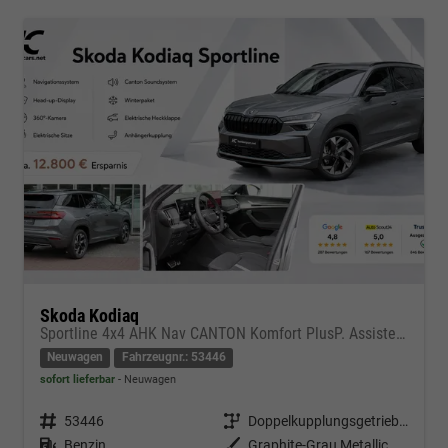
Skoda Kodiaq
Sportline 4x4 AHK Nav CANTON Komfort PlusP. AssistenzP
Neuwagen
Fahrzeugnr.: 53446
sofort lieferbar
Neuwagen
Fahrzeugnr.
53446
Getriebe
Doppelkupplungsgetriebe (DSG)
Kraftstoff
Benzin
Außenfarbe
Graphite-Grau Metallic