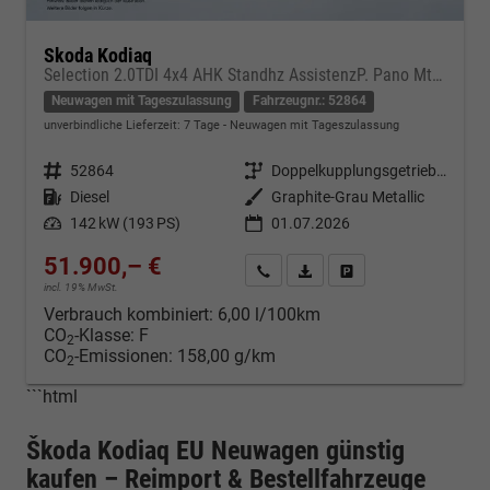
Skoda Kodiaq
Selection 2.0TDI 4x4 AHK Standhz AssistenzP. Pano MtrxLED PerformanceP. Nav
Neuwagen mit Tageszulassung
Fahrzeugnr.: 52864
unverbindliche Lieferzeit:
7 Tage
Neuwagen mit Tageszulassung
Fahrzeugnr.
52864
Getriebe
Doppelkupplungsgetriebe (DSG)
Kraftstoff
Diesel
Außenfarbe
Graphite-Grau Metallic
Leistung
142 kW (193 PS)
01.07.2026
51.900,– €
Kontakt & Angebot anfordern
PDF-Datei, Fahrzeugexposé d
Fahrzeug merken/Expo
incl. 19% MwSt.
Verbrauch kombiniert:
6,00 l/100km
CO
-Klasse:
F
2
CO
-Emissionen:
158,00 g/km
2
```html
Škoda Kodiaq EU Neuwagen günstig
kaufen – Reimport & Bestellfahrzeuge