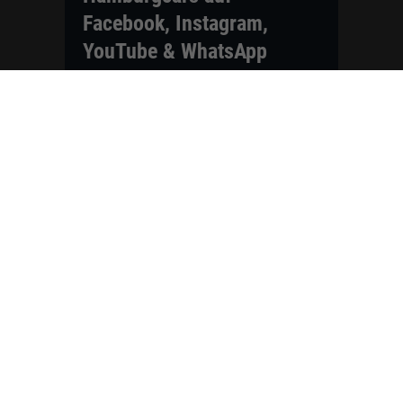
Facebook, Instagram,
YouTube & WhatsApp
Folgen Sie Hamburgcars auf Social
Media und entdecken Sie aktuelle EU-
Neuwagen, Reimport Fahrzeuge,
Lagerfahrzeuge, Werkbestellungen,
Elektroautos, Hybridfahrzeuge,
Fahrzeugvorstellungen,
Kundenfahrzeuge, Bewertungen und
neue Angebote rund um VW, Skoda,
Toyota, Nissan, Renault, Dacia,
CUPRA und viele weitere Marken.
Startseite
Fahrzeuge finden
Neuwagen Konfigurator
Reimport
Ratgeber
Finanzierung
Kontakt