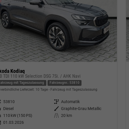
koda Kodiaq
.0 TDI 110 kW Selection DSG 7Si. / AHK Navi
Fahrzeug mit Tageszulassung
Fahrzeugnr.: 53810
verbindliche Lieferzeit:
10 Tage
Fahrzeug mit Tageszulassung
eugnr.
53810
Getriebe
Automatik
tstoff
Diesel
Außenfarbe
Graphite-Grau Metallic
tung
110 kW (150 PS)
Kilometerstand
20 km
01.03.2026