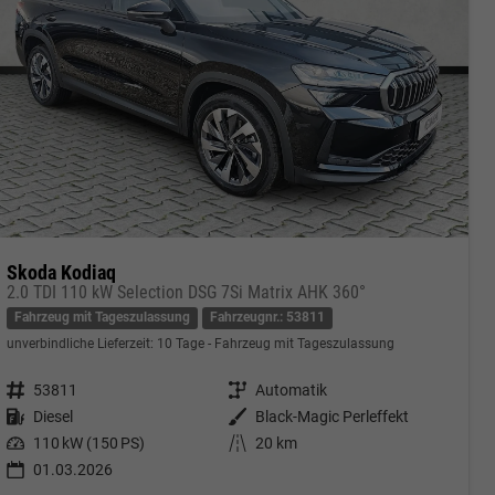
Skoda Kodiaq
2.0 TDI 110 kW Selection DSG 7Si Matrix AHK 360°
Fahrzeug mit Tageszulassung
Fahrzeugnr.: 53811
unverbindliche Lieferzeit:
10 Tage
Fahrzeug mit Tageszulassung
Fahrzeugnr.
53811
Getriebe
Automatik
Kraftstoff
Diesel
Außenfarbe
Black-Magic Perleffekt
Leistung
110 kW (150 PS)
Kilometerstand
20 km
01.03.2026