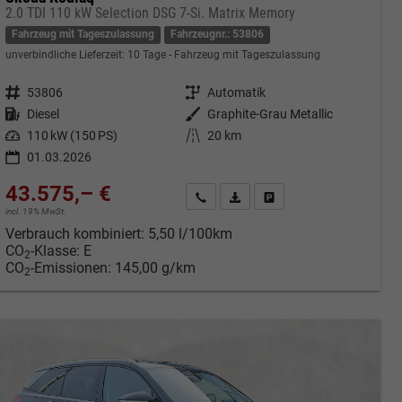
2.0 TDI 110 kW Selection DSG 7-Si. Matrix Memory
Fahrzeug mit Tageszulassung
Fahrzeugnr.: 53806
unverbindliche Lieferzeit:
10 Tage
Fahrzeug mit Tageszulassung
Fahrzeugnr.
53806
Getriebe
Automatik
Kraftstoff
Diesel
Außenfarbe
Graphite-Grau Metallic
Leistung
110 kW (150 PS)
Kilometerstand
20 km
01.03.2026
43.575,– €
cken
Kontakt & Angebot anfordern
PDF-Datei, Fahrzeugexposé druc
Fahrzeug merken/Expose 
incl. 19% MwSt.
Verbrauch kombiniert:
5,50 l/100km
CO
-Klasse:
E
2
CO
-Emissionen:
145,00 g/km
2