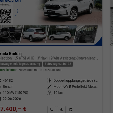
koda Kodiaq
Selection 1.5 eTSI AHK 13"Navi 19"Alu Assistenz-Convenience-WinterP
Neuwagen mit Tageszulassung
Fahrzeugnr.: 46182
fort lieferbar
Neuwagen mit Tageszulassung
eugnr.
46182
Getriebe
Doppelkupplungsgetriebe (DSG)
tstoff
Benzin
Außenfarbe
Moon-Weiß Perleffekt Metallic
tung
110 kW (150 PS)
Kilometerstand
10 km
22.06.2026
7.400,– €
Kontakt & Angebot anfordern
PDF-Datei, Fahrzeugexposé drucken
Fahrzeug merken/Expose dru