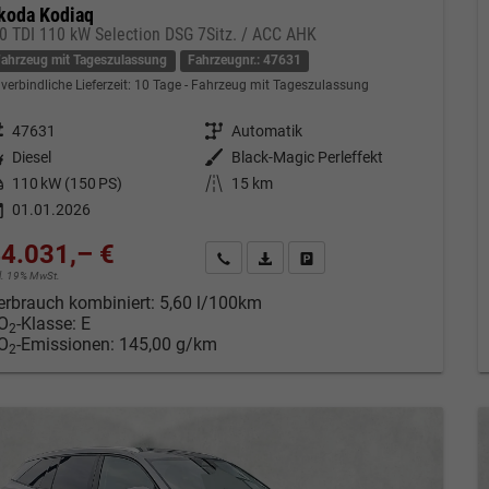
koda Kodiaq
.0 TDI 110 kW Selection DSG 7Sitz. / ACC AHK
Fahrzeug mit Tageszulassung
Fahrzeugnr.: 47631
verbindliche Lieferzeit:
10 Tage
Fahrzeug mit Tageszulassung
eugnr.
47631
Getriebe
Automatik
tstoff
Diesel
Außenfarbe
Black-Magic Perleffekt
tung
110 kW (150 PS)
Kilometerstand
15 km
01.01.2026
4.031,– €
Kontakt & Angebot anfordern
PDF-Datei, Fahrzeugexposé drucken
Fahrzeug merken/Expose dru
cl. 19% MwSt.
erbrauch kombiniert:
5,60 l/100km
O
-Klasse:
E
2
O
-Emissionen:
145,00 g/km
2