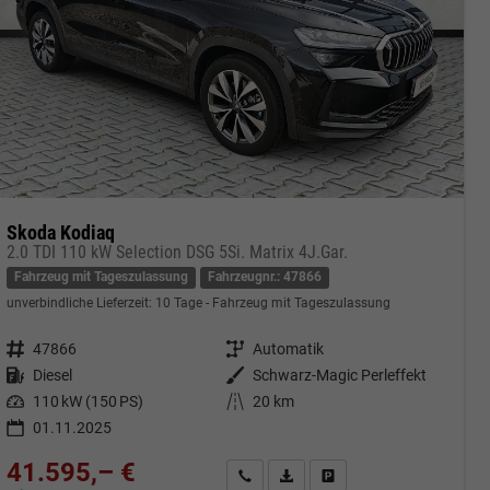
Skoda Kodiaq
2.0 TDI 110 kW Selection DSG 5Si. Matrix 4J.Gar.
Fahrzeug mit Tageszulassung
Fahrzeugnr.: 47866
unverbindliche Lieferzeit:
10 Tage
Fahrzeug mit Tageszulassung
Fahrzeugnr.
47866
Getriebe
Automatik
Kraftstoff
Diesel
Außenfarbe
Schwarz-Magic Perleffekt
Leistung
110 kW (150 PS)
Kilometerstand
20 km
01.11.2025
41.595,– €
cken
Kontakt & Angebot anfordern
PDF-Datei, Fahrzeugexposé druc
Fahrzeug merken/Expose 