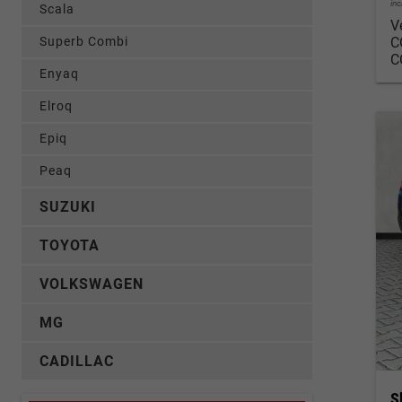
in
Scala
V
C
Superb Combi
C
Enyaq
Elroq
Epiq
Peaq
SUZUKI
TOYOTA
VOLKSWAGEN
MG
CADILLAC
S