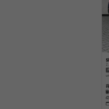
S
2
un
Fahrz
Kraf
Leis