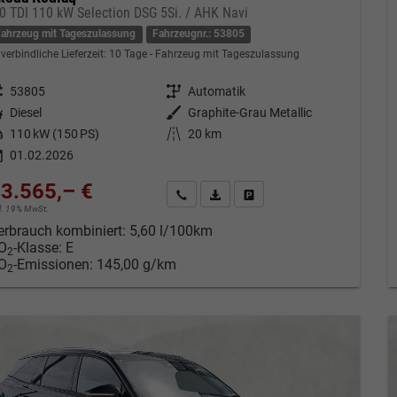
.0 TDI 110 kW Selection DSG 5Si. / AHK Navi
Fahrzeug mit Tageszulassung
Fahrzeugnr.: 53805
verbindliche Lieferzeit:
10 Tage
Fahrzeug mit Tageszulassung
eugnr.
53805
Getriebe
Automatik
tstoff
Diesel
Außenfarbe
Graphite-Grau Metallic
tung
110 kW (150 PS)
Kilometerstand
20 km
01.02.2026
3.565,– €
Kontakt & Angebot anfordern
PDF-Datei, Fahrzeugexposé drucken
Fahrzeug merken/Expose dru
cl. 19% MwSt.
erbrauch kombiniert:
5,60 l/100km
O
-Klasse:
E
2
O
-Emissionen:
145,00 g/km
2