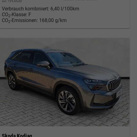
incl. 19% MwSt.
Verbrauch kombiniert:
6,40 l/100km
CO
-Klasse:
F
2
CO
-Emissionen:
168,00 g/km
2
Skoda Kodiaq