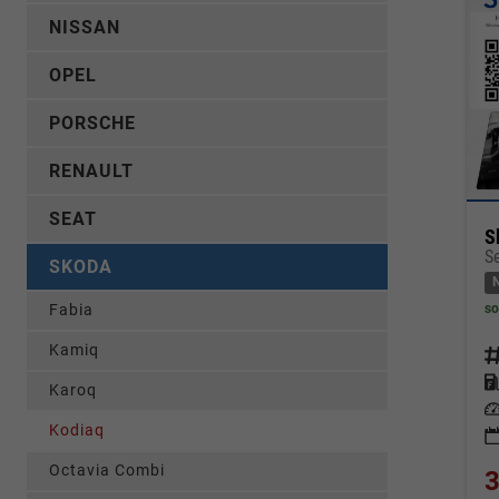
NISSAN
OPEL
PORSCHE
RENAULT
SEAT
S
SKODA
so
Fabia
Kamiq
Fahrz
Kraf
Karoq
Leis
Kodiaq
Octavia Combi
3