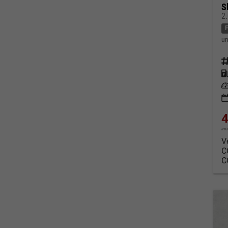
S
2
un
Fahrz
Kraf
Leis
4
in
V
C
C