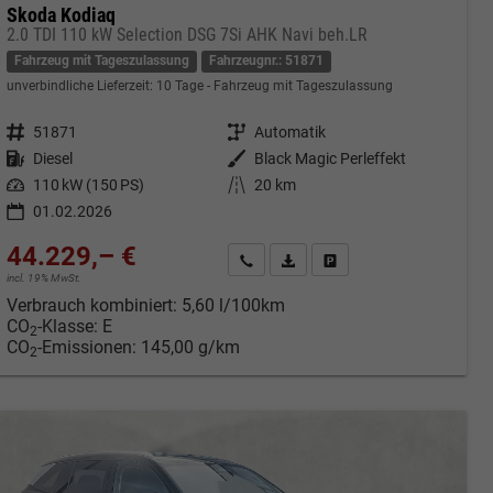
Skoda Kodiaq
2.0 TDI 110 kW Selection DSG 7Si AHK Navi beh.LR
Fahrzeug mit Tageszulassung
Fahrzeugnr.: 51871
unverbindliche Lieferzeit:
10 Tage
Fahrzeug mit Tageszulassung
Fahrzeugnr.
51871
Getriebe
Automatik
Kraftstoff
Diesel
Außenfarbe
Black Magic Perleffekt
Leistung
110 kW (150 PS)
Kilometerstand
20 km
01.02.2026
44.229,– €
cken
Kontakt & Angebot anfordern
PDF-Datei, Fahrzeugexposé druc
Fahrzeug merken/Expose 
incl. 19% MwSt.
Verbrauch kombiniert:
5,60 l/100km
CO
-Klasse:
E
2
CO
-Emissionen:
145,00 g/km
2