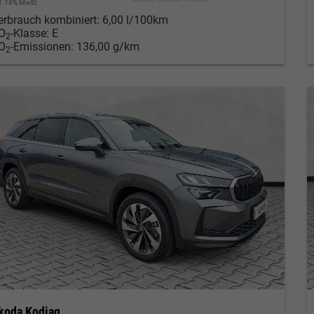
cl. 19% MwSt.
erbrauch kombiniert:
6,00 l/100km
O
-Klasse:
E
2
O
-Emissionen:
136,00 g/km
2
koda Kodiaq