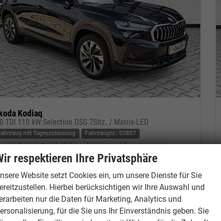
koda Kodiaq
.0 TDI 110 kW Selection DSG 7Sitz. / Matrix-LED
Fahrzeug mit Tageszulassung
Fahrzeugnr.: 53807
verbindliche Lieferzeit:
10 Tage
Fahrzeug mit Tageszulassung
ir respektieren Ihre Privatsphäre
eugnr.
53807
Getriebe
Automatik
nsere Website setzt Cookies ein, um unsere Dienste für Sie
tstoff
Diesel
Außenfarbe
Schwarz-Magic Perleffekt
ereitzustellen. Hierbei berücksichtigen wir Ihre Auswahl und
tung
110 kW (150 PS)
Kilometerstand
15 km
erarbeiten nur die Daten für Marketing, Analytics und
01.04.2026
ersonalisierung, für die Sie uns Ihr Einverständnis geben. Sie