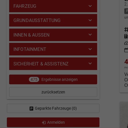
2
FAHRZEUG
un
GRUNDAUSSTATTUNG
Fahrz
INNEN & AUSSEN
Kraf
Leis
INFOTAINMENT
4
SICHERHEIT & ASSISTENZ
in
V
475
Ergebnisse anzeigen
C
C
zurücksetzen
Geparkte Fahrzeuge (
0
)
Anmelden