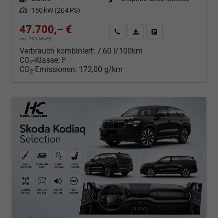
Leistung
150 kW (204 PS)
47.700,– €
Kontakt & Angebot anfordern
PDF-Datei, Fahrzeugexposé d
Fahrzeug merken/Expo
incl. 19% MwSt.
Verbrauch kombiniert:
7,60 l/100km
CO
-Klasse:
F
2
CO
-Emissionen:
172,00 g/km
2