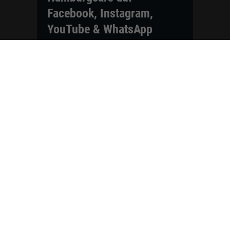
Facebook, Instagram,
YouTube & WhatsApp
Folgen Sie Hamburgcars auf Social
Media und entdecken Sie aktuelle EU-
Neuwagen, Reimport Fahrzeuge,
Lagerfahrzeuge, Werkbestellungen,
Elektroautos, Hybridfahrzeuge,
Fahrzeugvorstellungen,
Kundenfahrzeuge, Bewertungen und
neue Angebote rund um VW, Skoda,
Toyota, Nissan, Renault, Dacia,
CUPRA und viele weitere Marken.
Startseite
Fahrzeuge finden
Neuwagen Konfigurator
Reimport
Ratgeber
Finanzierung
Kontakt