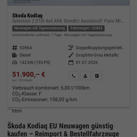
Skoda Kodiaq
Selection 2.0TDI 4x4 AHK Standhz AssistenzP. Pano MtrxLED PerformanceP. Nav
Neuwagen mit Tageszulassung
Fahrzeugnr.: 52864
unverbindliche Lieferzeit:
7 Tage
Neuwagen mit Tageszulassung
Fahrzeugnr.
52864
Getriebe
Doppelkupplungsgetriebe (DSG)
Kraftstoff
Diesel
Außenfarbe
Graphite-Grau Metallic
Leistung
142 kW (193 PS)
01.07.2026
51.900,– €
Kontakt & Angebot anfordern
PDF-Datei, Fahrzeugexposé d
Fahrzeug merken/Expo
incl. 19% MwSt.
Verbrauch kombiniert:
6,00 l/100km
CO
-Klasse:
F
2
CO
-Emissionen:
158,00 g/km
2
```html
Škoda Kodiaq EU Neuwagen günstig
kaufen – Reimport & Bestellfahrzeuge