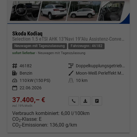
Skoda Kodiaq
Selection 1.5 eTSI AHK 13"Navi 19"Alu Assistenz-Convenience-WinterP
Neuwagen mit Tageszulassung
Fahrzeugnr.: 46182
sofort lieferbar
Neuwagen mit Tageszulassung
Fahrzeugnr.
46182
Getriebe
Doppelkupplungsgetriebe (DSG)
Kraftstoff
Benzin
Außenfarbe
Moon-Weiß Perleffekt Metallic
Leistung
110 kW (150 PS)
Kilometerstand
10 km
22.06.2026
37.400,– €
Kontakt & Angebot anfordern
PDF-Datei, Fahrzeugexposé d
Fahrzeug merken/Expo
incl. 19% MwSt.
Verbrauch kombiniert:
6,00 l/100km
CO
-Klasse:
E
2
CO
-Emissionen:
136,00 g/km
2