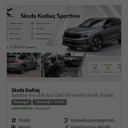
Skoda Kodiaq
Sportline 4x4 AHK Nav CANTON Komfort PlusP. AssistenzP
Neuwagen
Fahrzeugnr.: 53446
sofort lieferbar
Neuwagen
Fahrzeugnr.
53446
Getriebe
Doppelkupplungsgetriebe (DSG)
Kraftstoff
Benzin
Außenfarbe
Graphite-Grau Metallic