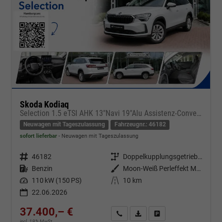
Skoda Kodiaq
Selection 1.5 eTSI AHK 13"Navi 19"Alu Assistenz-Convenience-WinterP
Neuwagen mit Tageszulassung
Fahrzeugnr.: 46182
sofort lieferbar
Neuwagen mit Tageszulassung
Fahrzeugnr.
46182
Getriebe
Doppelkupplungsgetriebe (DSG)
Kraftstoff
Benzin
Außenfarbe
Moon-Weiß Perleffekt Metallic
Leistung
110 kW (150 PS)
Kilometerstand
10 km
22.06.2026
37.400,– €
Kontakt & Angebot anfordern
PDF-Datei, Fahrzeugexposé d
Fahrzeug merken/Expo
incl. 19% MwSt.