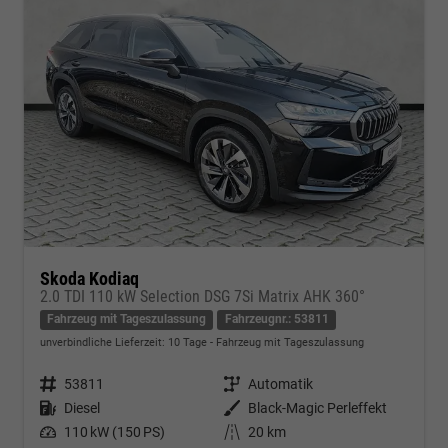
Skoda Kodiaq
2.0 TDI 110 kW Selection DSG 7Si Matrix AHK 360°
Fahrzeug mit Tageszulassung
Fahrzeugnr.: 53811
unverbindliche Lieferzeit:
10 Tage
Fahrzeug mit Tageszulassung
Fahrzeugnr.
53811
Getriebe
Automatik
Kraftstoff
Diesel
Außenfarbe
Black-Magic Perleffekt
Leistung
110 kW (150 PS)
Kilometerstand
20 km