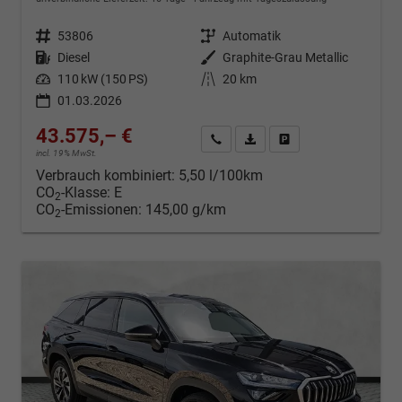
Fahrzeugnr.
53806
Getriebe
Automatik
Kraftstoff
Diesel
Außenfarbe
Graphite-Grau Metallic
Leistung
110 kW (150 PS)
Kilometerstand
20 km
01.03.2026
43.575,– €
Kontakt & Angebot anfordern
PDF-Datei, Fahrzeugexposé d
Fahrzeug merken/Expo
incl. 19% MwSt.
Verbrauch kombiniert:
5,50 l/100km
CO
-Klasse:
E
2
CO
-Emissionen:
145,00 g/km
2