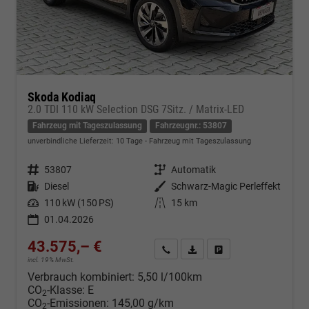
Skoda Kodiaq
2.0 TDI 110 kW Selection DSG 7Sitz. / Matrix-LED
Fahrzeug mit Tageszulassung
Fahrzeugnr.: 53807
unverbindliche Lieferzeit:
10 Tage
Fahrzeug mit Tageszulassung
Fahrzeugnr.
53807
Getriebe
Automatik
Kraftstoff
Diesel
Außenfarbe
Schwarz-Magic Perleffekt
Leistung
110 kW (150 PS)
Kilometerstand
15 km
01.04.2026
43.575,– €
Kontakt & Angebot anfordern
PDF-Datei, Fahrzeugexposé d
Fahrzeug merken/Expo
incl. 19% MwSt.
Verbrauch kombiniert:
5,50 l/100km
CO
-Klasse:
E
2
CO
-Emissionen:
145,00 g/km
2