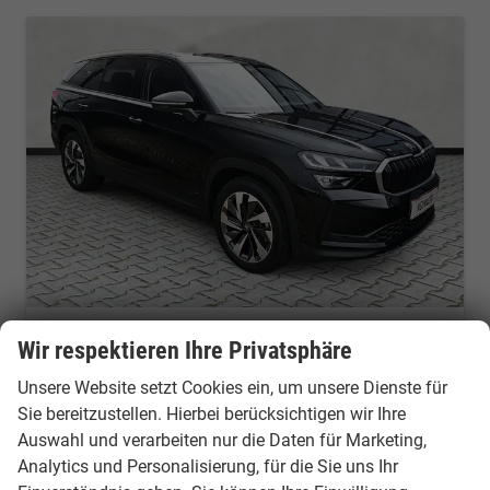
Skoda Kodiaq
Wir respektieren Ihre Privatsphäre
2.0 TDI 110 kW Selection DSG 7Si AHK Navi beh.LR
Unsere Website setzt Cookies ein, um unsere Dienste für
Fahrzeug mit Tageszulassung
Fahrzeugnr.: 51871
Sie bereitzustellen. Hierbei berücksichtigen wir Ihre
unverbindliche Lieferzeit:
10 Tage
Fahrzeug mit Tageszulassung
Auswahl und verarbeiten nur die Daten für Marketing,
Fahrzeugnr.
51871
Getriebe
Automatik
Analytics und Personalisierung, für die Sie uns Ihr
Kraftstoff
Diesel
Außenfarbe
Black Magic Perleffekt