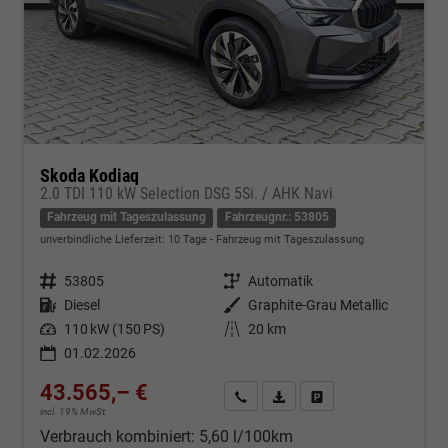
Skoda Kodiaq
2.0 TDI 110 kW Selection DSG 5Si. / AHK Navi
Fahrzeug mit Tageszulassung
Fahrzeugnr.: 53805
unverbindliche Lieferzeit:
10 Tage
Fahrzeug mit Tageszulassung
Fahrzeugnr.
53805
Getriebe
Automatik
Kraftstoff
Diesel
Außenfarbe
Graphite-Grau Metallic
Leistung
110 kW (150 PS)
Kilometerstand
20 km
01.02.2026
43.565,– €
Kontakt & Angebot anfordern
PDF-Datei, Fahrzeugexposé d
Fahrzeug merken/Expo
incl. 19% MwSt.
Verbrauch kombiniert:
5,60 l/100km