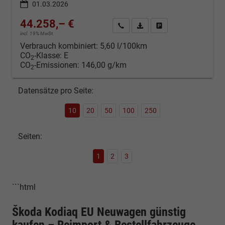
01.03.2026
44.258,– €
Kontakt & Angebot anfordern
PDF-Datei, Fahrzeugexposé d
Fahrzeug merken/Expo
incl. 19% MwSt.
Verbrauch kombiniert:
5,60 l/100km
CO
-Klasse:
E
2
CO
-Emissionen:
146,00 g/km
2
Datensätze pro Seite:
10
20
50
100
250
Seiten:
1
2
3
```html
Škoda Kodiaq EU Neuwagen günstig
kaufen – Reimport & Bestellfahrzeuge