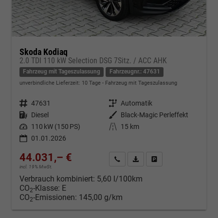
Skoda Kodiaq
2.0 TDI 110 kW Selection DSG 7Sitz. / ACC AHK
Fahrzeug mit Tageszulassung
Fahrzeugnr.: 47631
unverbindliche Lieferzeit:
10 Tage
Fahrzeug mit Tageszulassung
Fahrzeugnr.
47631
Getriebe
Automatik
Kraftstoff
Diesel
Außenfarbe
Black-Magic Perleffekt
Leistung
110 kW (150 PS)
Kilometerstand
15 km
01.01.2026
44.031,– €
Kontakt & Angebot anfordern
PDF-Datei, Fahrzeugexposé d
Fahrzeug merken/Expo
incl. 19% MwSt.
Verbrauch kombiniert:
5,60 l/100km
CO
-Klasse:
E
2
CO
-Emissionen:
145,00 g/km
2