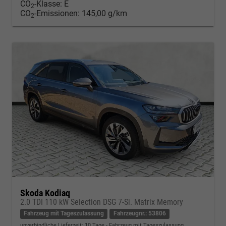
CO
-Klasse:
E
2
CO
-Emissionen:
145,00 g/km
2
Skoda Kodiaq
2.0 TDI 110 kW Selection DSG 7-Si. Matrix Memory
Fahrzeug mit Tageszulassung
Fahrzeugnr.: 53806
unverbindliche Lieferzeit:
10 Tage
Fahrzeug mit Tageszulassung