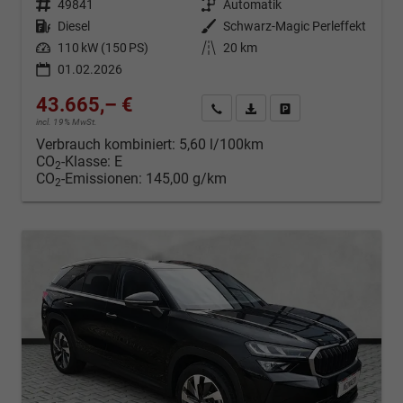
Fahrzeugnr.
49841
Getriebe
Automatik
Kraftstoff
Diesel
Außenfarbe
Schwarz-Magic Perleffekt
Leistung
110 kW (150 PS)
Kilometerstand
20 km
01.02.2026
43.665,– €
Kontakt & Angebot anfordern
PDF-Datei, Fahrzeugexposé d
Fahrzeug merken/Expo
incl. 19% MwSt.
Verbrauch kombiniert:
5,60 l/100km
CO
-Klasse:
E
2
CO
-Emissionen:
145,00 g/km
2