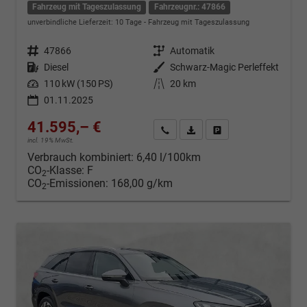
Fahrzeug mit Tageszulassung
Fahrzeugnr.: 47866
unverbindliche Lieferzeit:
10 Tage
Fahrzeug mit Tageszulassung
Fahrzeugnr.
47866
Getriebe
Automatik
Kraftstoff
Diesel
Außenfarbe
Schwarz-Magic Perleffekt
Leistung
110 kW (150 PS)
Kilometerstand
20 km
01.11.2025
41.595,– €
Kontakt & Angebot anfordern
PDF-Datei, Fahrzeugexposé d
Fahrzeug merken/Expo
incl. 19% MwSt.
Verbrauch kombiniert:
6,40 l/100km
CO
-Klasse:
F
2
CO
-Emissionen:
168,00 g/km
2