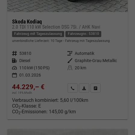
Skoda Kodiaq
2.0 TDI 110 kW Selection DSG 7Si. / AHK Navi
Fahrzeug mit Tageszulassung
Fahrzeugnr.: 53810
unverbindliche Lieferzeit:
10 Tage
Fahrzeug mit Tageszulassung
Fahrzeugnr.
53810
Getriebe
Automatik
Kraftstoff
Diesel
Außenfarbe
Graphite-Grau Metallic
Leistung
110 kW (150 PS)
Kilometerstand
20 km
01.03.2026
44.229,– €
Kontakt & Angebot anfordern
PDF-Datei, Fahrzeugexposé d
Fahrzeug merken/Expo
incl. 19% MwSt.
Verbrauch kombiniert:
5,60 l/100km
CO
-Klasse:
E
2
CO
-Emissionen:
145,00 g/km
2