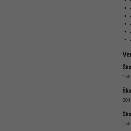
Ve
Ško
150 
Ško
204
Ško
150 