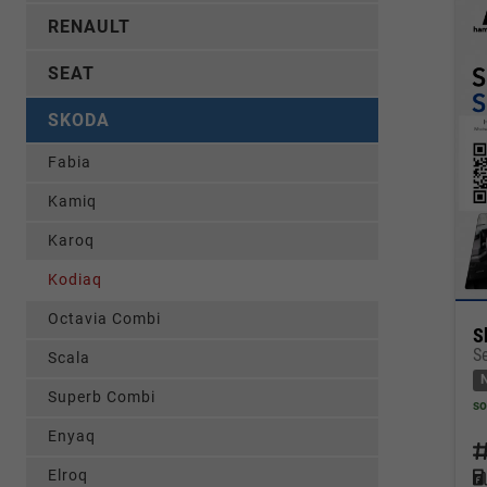
RENAULT
SEAT
SKODA
Fabia
Kamiq
Karoq
Kodiaq
Octavia Combi
S
Scala
Superb Combi
so
Enyaq
Fahrz
Elroq
Kraf