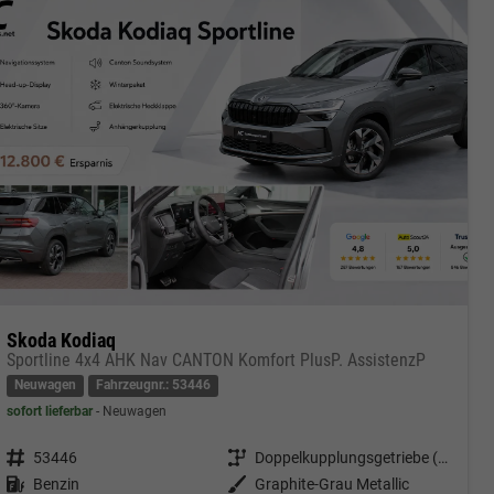
Skoda Kodiaq
Sportline 4x4 AHK Nav CANTON Komfort PlusP. AssistenzP
Neuwagen
Fahrzeugnr.: 53446
sofort lieferbar
Neuwagen
Fahrzeugnr.
53446
Getriebe
Doppelkupplungsgetriebe (DSG)
Kraftstoff
Benzin
Außenfarbe
Graphite-Grau Metallic