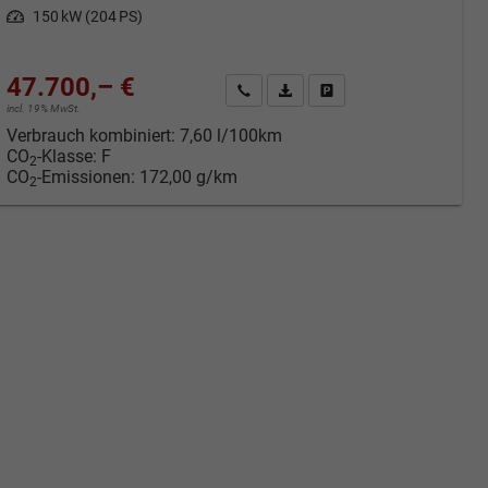
Leistung
150 kW (204 PS)
47.700,– €
cken
Kontakt & Angebot anfordern
PDF-Datei, Fahrzeugexposé druc
Fahrzeug merken/Expose 
incl. 19% MwSt.
Verbrauch kombiniert:
7,60 l/100km
CO
-Klasse:
F
2
CO
-Emissionen:
172,00 g/km
2