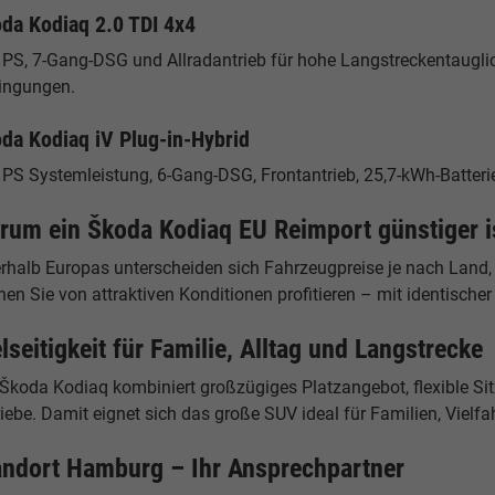
da Kodiaq 2.0 TDI 4x4
 PS, 7-Gang-DSG und Allradantrieb für hohe Langstreckentauglich
ingungen.
da Kodiaq iV Plug-in-Hybrid
 PS Systemleistung, 6-Gang-DSG, Frontantrieb, 25,7-kWh-Batteri
rum ein Škoda Kodiaq EU Reimport günstiger i
erhalb Europas unterscheiden sich Fahrzeugpreise je nach Land,
en Sie von attraktiven Konditionen profitieren – mit identische
lseitigkeit für Familie, Alltag und Langstrecke
 Škoda Kodiaq kombiniert großzügiges Platzangebot, flexible Si
iebe. Damit eignet sich das große SUV ideal für Familien, Vielfah
andort Hamburg – Ihr Ansprechpartner