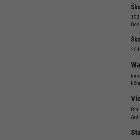
Ško
193
Bed
Ško
204
Wa
Inn
könn
Vie
Der
Antr
St