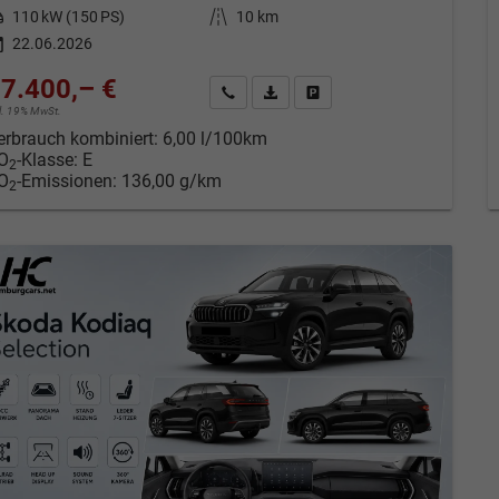
tung
110 kW (150 PS)
Kilometerstand
10 km
22.06.2026
7.400,– €
Kontakt & Angebot anfordern
PDF-Datei, Fahrzeugexposé drucken
Fahrzeug merken/Expose dru
cl. 19% MwSt.
erbrauch kombiniert:
6,00 l/100km
O
-Klasse:
E
2
O
-Emissionen:
136,00 g/km
2