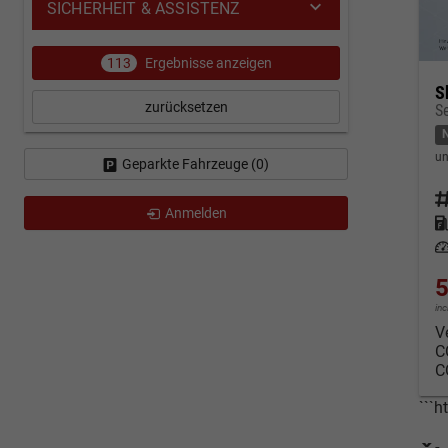
SICHERHEIT & ASSISTENZ
113
Ergebnisse anzeigen
S
zurücksetzen
un
Geparkte Fahrzeuge (
0
)
Fahrz
Anmelden
Kraf
Leis
5
in
V
C
C
```h