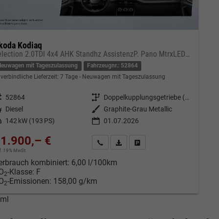
koda Kodiaq
Selection 2.0TDI 4x4 AHK Standhz AssistenzP. Pano MtrxLED PerformanceP. Nav
Neuwagen mit Tageszulassung
Fahrzeugnr.: 52864
verbindliche Lieferzeit:
7 Tage
Neuwagen mit Tageszulassung
eugnr.
52864
Getriebe
Doppelkupplungsgetriebe (DSG)
tstoff
Diesel
Außenfarbe
Graphite-Grau Metallic
tung
142 kW (193 PS)
01.07.2026
1.900,– €
Kontakt & Angebot anfordern
PDF-Datei, Fahrzeugexposé drucken
Fahrzeug merken/Expose dru
cl. 19% MwSt.
erbrauch kombiniert:
6,00 l/100km
O
-Klasse:
F
2
O
-Emissionen:
158,00 g/km
2
tml