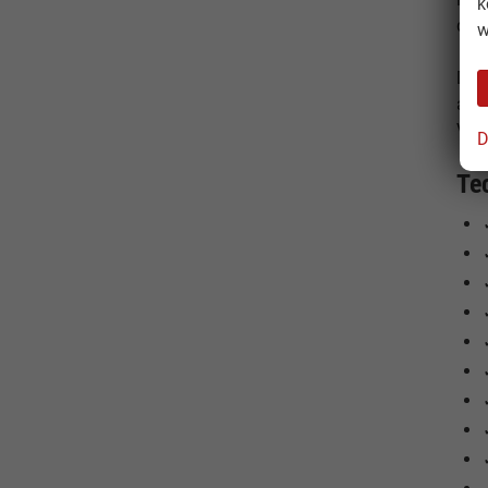
k
der 
w
Der 
alle
Ver
D
Te