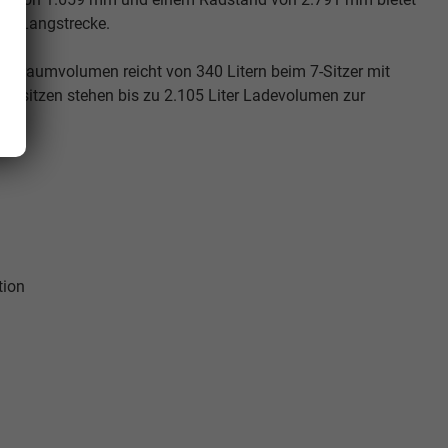
und Langstrecke.
Kofferraumvolumen reicht von 340 Litern beim 7-Sitzer mit
Rücksitzen stehen bis zu 2.105 Liter Ladevolumen zur
tion