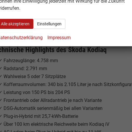
önnen Ihre Einwilligung jederzeit mit Wirkung für die Zukunft
Škoda Kodiaq großzügige Platzverhältnisse für Alltag, Familie 
iderrufen.
Kodiaq ist je nach Version als 5- oder 7-Sitzer erhältlich. Das 
Alle akzeptieren
Einstellungen
n Sitzreihen bis zu 910 Litern beim 5-Sitzer. Bei umgeklappten 
fügung.
atenschutzerklärung
Impressum
chnische Highlights des Škoda Kodiaq
✓ Fahrzeuglänge: 4.758 mm
✓ Radstand: 2.791 mm
✓ Wahlweise 5 oder 7 Sitzplätze
✓ Kofferraumvolumen: 340 bis 2.105 Liter je nach Sitzkonfigura
✓ Leistung von 150 PS bis 204 PS
✓ Frontantrieb oder Allradantrieb je nach Variante
✓ DSG-Automatik serienmäßig bei allen Varianten
✓ Plug-in-Hybrid mit 25,7-kWh-Batterie
✓ Über 100 km elektrische Reichweite beim Kodiaq iV