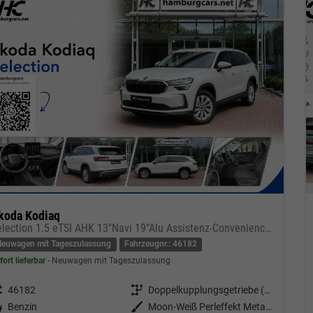
koda Kodiaq
Selection 1.5 eTSI AHK 13"Navi 19"Alu Assistenz-Convenience-WinterP
Neuwagen mit Tageszulassung
Fahrzeugnr.: 46182
fort lieferbar
Neuwagen mit Tageszulassung
eugnr.
46182
Getriebe
Doppelkupplungsgetriebe (DSG)
tstoff
Benzin
Außenfarbe
Moon-Weiß Perleffekt Metallic