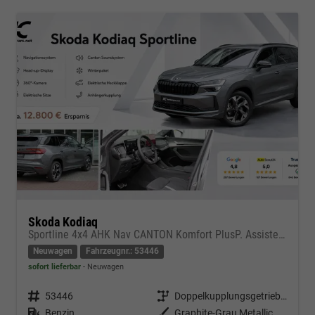
Skoda Kodiaq
Sportline 4x4 AHK Nav CANTON Komfort PlusP. AssistenzP
Neuwagen
Fahrzeugnr.: 53446
sofort lieferbar
Neuwagen
Fahrzeugnr.
53446
Getriebe
Doppelkupplungsgetriebe (DSG)
Kraftstoff
Benzin
Außenfarbe
Graphite-Grau Metallic