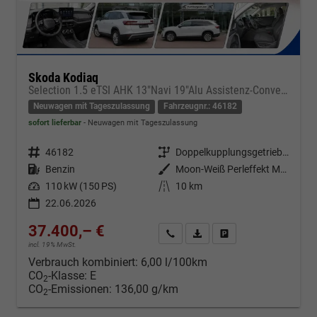
Skoda Kodiaq
Selection 1.5 eTSI AHK 13"Navi 19"Alu Assistenz-Convenience-WinterP
Neuwagen mit Tageszulassung
Fahrzeugnr.: 46182
sofort lieferbar
Neuwagen mit Tageszulassung
Fahrzeugnr.
46182
Getriebe
Doppelkupplungsgetriebe (DSG)
Kraftstoff
Benzin
Außenfarbe
Moon-Weiß Perleffekt Metallic
Leistung
110 kW (150 PS)
Kilometerstand
10 km
22.06.2026
37.400,– €
Kontakt & Angebot anfordern
PDF-Datei, Fahrzeugexposé d
Fahrzeug merken/Expo
incl. 19% MwSt.
Verbrauch kombiniert:
6,00 l/100km
CO
-Klasse:
E
2
CO
-Emissionen:
136,00 g/km
2