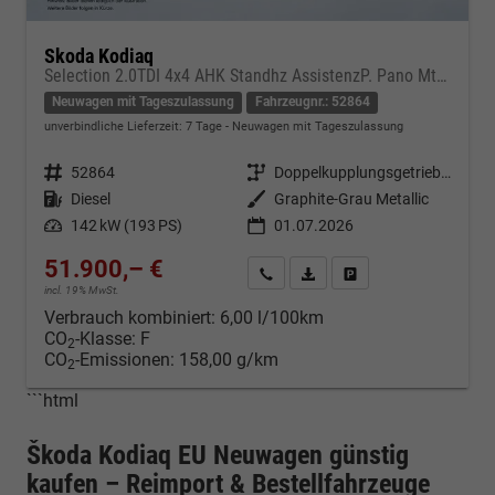
Skoda Kodiaq
Selection 2.0TDI 4x4 AHK Standhz AssistenzP. Pano MtrxLED PerformanceP. Nav
Neuwagen mit Tageszulassung
Fahrzeugnr.: 52864
unverbindliche Lieferzeit:
7 Tage
Neuwagen mit Tageszulassung
Fahrzeugnr.
52864
Getriebe
Doppelkupplungsgetriebe (DSG)
Kraftstoff
Diesel
Außenfarbe
Graphite-Grau Metallic
Leistung
142 kW (193 PS)
01.07.2026
51.900,– €
Kontakt & Angebot anfordern
PDF-Datei, Fahrzeugexposé d
Fahrzeug merken/Expo
incl. 19% MwSt.
Verbrauch kombiniert:
6,00 l/100km
CO
-Klasse:
F
2
CO
-Emissionen:
158,00 g/km
2
```html
Škoda Kodiaq EU Neuwagen günstig
kaufen – Reimport & Bestellfahrzeuge