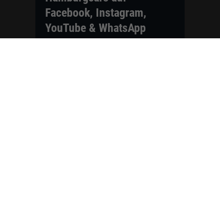
Facebook, Instagram,
YouTube & WhatsApp
Folgen Sie Hamburgcars auf Social
Media und entdecken Sie aktuelle EU-
Neuwagen, Reimport Fahrzeuge,
Lagerfahrzeuge, Werkbestellungen,
Elektroautos, Hybridfahrzeuge,
Fahrzeugvorstellungen,
Kundenfahrzeuge, Bewertungen und
neue Angebote rund um VW, Skoda,
Toyota, Nissan, Renault, Dacia,
CUPRA und viele weitere Marken.
Startseite
Fahrzeuge finden
Neuwagen Konfigurator
Reimport
Ratgeber
Finanzierung
Kontakt