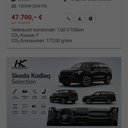
Leistung
150 kW (204 PS)
47.700,– €
Kontakt & Angebot anfordern
PDF-Datei, Fahrzeugexposé d
Fahrzeug merken/Expo
incl. 19% MwSt.
Verbrauch kombiniert:
7,60 l/100km
CO
-Klasse:
F
2
CO
-Emissionen:
172,00 g/km
2