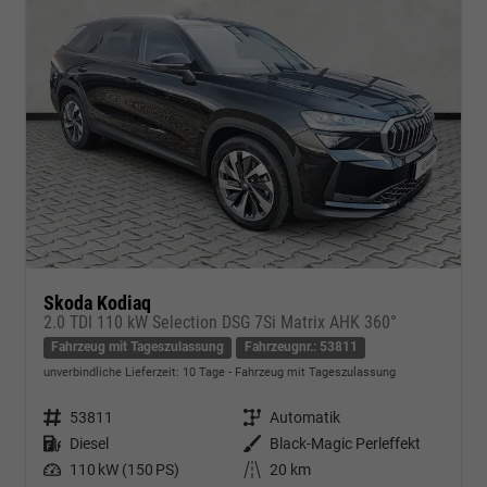
Skoda Kodiaq
2.0 TDI 110 kW Selection DSG 7Si Matrix AHK 360°
Fahrzeug mit Tageszulassung
Fahrzeugnr.: 53811
unverbindliche Lieferzeit:
10 Tage
Fahrzeug mit Tageszulassung
Fahrzeugnr.
53811
Getriebe
Automatik
Kraftstoff
Diesel
Außenfarbe
Black-Magic Perleffekt
Leistung
110 kW (150 PS)
Kilometerstand
20 km