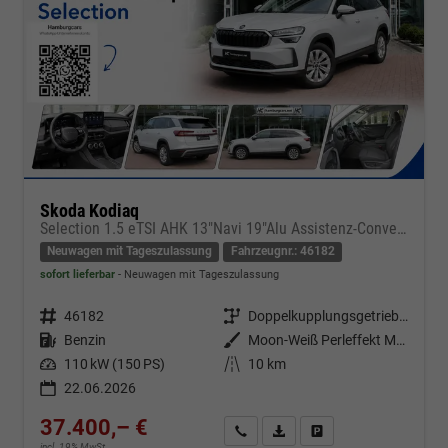
Skoda Kodiaq
Selection 1.5 eTSI AHK 13"Navi 19"Alu Assistenz-Convenience-WinterP
Neuwagen mit Tageszulassung
Fahrzeugnr.: 46182
sofort lieferbar
Neuwagen mit Tageszulassung
Fahrzeugnr.
46182
Getriebe
Doppelkupplungsgetriebe (DSG)
Kraftstoff
Benzin
Außenfarbe
Moon-Weiß Perleffekt Metallic
Leistung
110 kW (150 PS)
Kilometerstand
10 km
22.06.2026
37.400,– €
Kontakt & Angebot anfordern
PDF-Datei, Fahrzeugexposé d
Fahrzeug merken/Expo
incl. 19% MwSt.