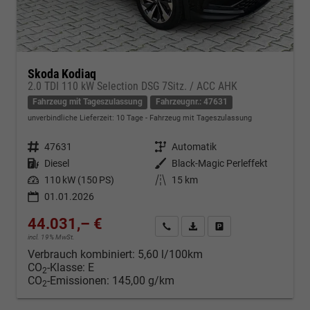
Skoda Kodiaq
2.0 TDI 110 kW Selection DSG 7Sitz. / ACC AHK
Fahrzeug mit Tageszulassung
Fahrzeugnr.: 47631
unverbindliche Lieferzeit:
10 Tage
Fahrzeug mit Tageszulassung
Fahrzeugnr.
47631
Getriebe
Automatik
Kraftstoff
Diesel
Außenfarbe
Black-Magic Perleffekt
Leistung
110 kW (150 PS)
Kilometerstand
15 km
01.01.2026
44.031,– €
Kontakt & Angebot anfordern
PDF-Datei, Fahrzeugexposé d
Fahrzeug merken/Expo
incl. 19% MwSt.
Verbrauch kombiniert:
5,60 l/100km
CO
-Klasse:
E
2
CO
-Emissionen:
145,00 g/km
2