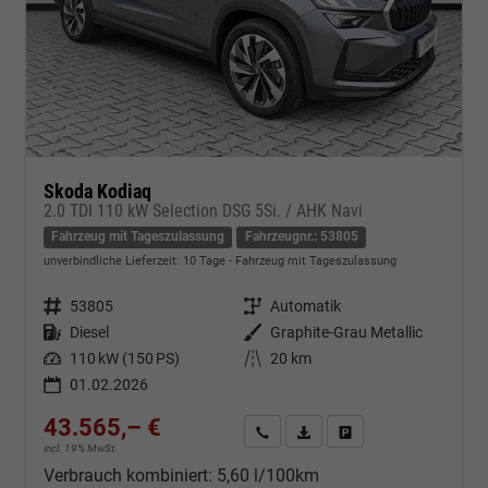
Skoda Kodiaq
2.0 TDI 110 kW Selection DSG 5Si. / AHK Navi
Fahrzeug mit Tageszulassung
Fahrzeugnr.: 53805
unverbindliche Lieferzeit:
10 Tage
Fahrzeug mit Tageszulassung
Fahrzeugnr.
53805
Getriebe
Automatik
Kraftstoff
Diesel
Außenfarbe
Graphite-Grau Metallic
Leistung
110 kW (150 PS)
Kilometerstand
20 km
01.02.2026
43.565,– €
Kontakt & Angebot anfordern
PDF-Datei, Fahrzeugexposé d
Fahrzeug merken/Expo
incl. 19% MwSt.
Verbrauch kombiniert:
5,60 l/100km