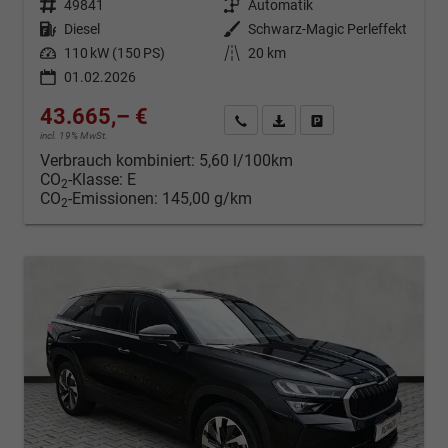
Fahrzeugnr.
49841
Getriebe
Automatik
Kraftstoff
Diesel
Außenfarbe
Schwarz-Magic Perleffekt
Leistung
110 kW (150 PS)
Kilometerstand
20 km
01.02.2026
43.665,– €
Kontakt & Angebot anfordern
PDF-Datei, Fahrzeugexposé d
Fahrzeug merken/Expo
incl. 19% MwSt.
Verbrauch kombiniert:
5,60 l/100km
CO
-Klasse:
E
2
CO
-Emissionen:
145,00 g/km
2