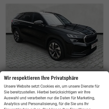
Skoda Kodiaq
Wir respektieren Ihre Privatsphäre
2.0 TDI 110 kW Selection DSG 7Si AHK Navi beh.LR
Unsere Website setzt Cookies ein, um unsere Dienste für
Fahrzeug mit Tageszulassung
Fahrzeugnr.: 51871
Sie bereitzustellen. Hierbei berücksichtigen wir Ihre
unverbindliche Lieferzeit:
10 Tage
Fahrzeug mit Tageszulassung
Auswahl und verarbeiten nur die Daten für Marketing,
Fahrzeugnr.
51871
Getriebe
Automatik
Analytics und Personalisierung, für die Sie uns Ihr
Kraftstoff
Diesel
Außenfarbe
Black Magic Perleffekt