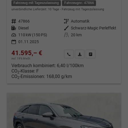
Fahrzeug mit Tageszulassung
Fahrzeugnr.: 47866
unverbindliche Lieferzeit:
10 Tage
Fahrzeug mit Tageszulassung
Fahrzeugnr.
47866
Getriebe
Automatik
Kraftstoff
Diesel
Außenfarbe
Schwarz-Magic Perleffekt
Leistung
110 kW (150 PS)
Kilometerstand
20 km
01.11.2025
41.595,– €
Kontakt & Angebot anfordern
PDF-Datei, Fahrzeugexposé d
Fahrzeug merken/Expo
incl. 19% MwSt.
Verbrauch kombiniert:
6,40 l/100km
CO
-Klasse:
F
2
CO
-Emissionen:
168,00 g/km
2