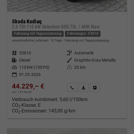
Skoda Kodiaq
2.0 TDI 110 kW Selection DSG 7Si. / AHK Navi
Fahrzeug mit Tageszulassung
Fahrzeugnr.: 53810
unverbindliche Lieferzeit:
10 Tage
Fahrzeug mit Tageszulassung
Fahrzeugnr.
53810
Getriebe
Automatik
Kraftstoff
Diesel
Außenfarbe
Graphite-Grau Metallic
Leistung
110 kW (150 PS)
Kilometerstand
20 km
01.03.2026
44.229,– €
Kontakt & Angebot anfordern
PDF-Datei, Fahrzeugexposé d
Fahrzeug merken/Expo
incl. 19% MwSt.
Verbrauch kombiniert:
5,60 l/100km
CO
-Klasse:
E
2
CO
-Emissionen:
145,00 g/km
2