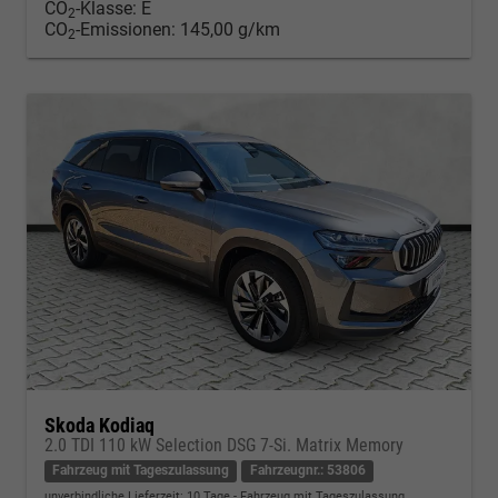
CO
-Klasse:
E
2
CO
-Emissionen:
145,00 g/km
2
Skoda Kodiaq
2.0 TDI 110 kW Selection DSG 7-Si. Matrix Memory
Fahrzeug mit Tageszulassung
Fahrzeugnr.: 53806
unverbindliche Lieferzeit:
10 Tage
Fahrzeug mit Tageszulassung