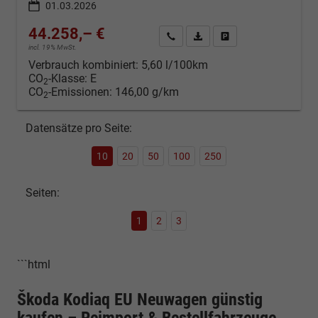
01.03.2026
44.258,– €
Kontakt & Angebot anfordern
PDF-Datei, Fahrzeugexposé d
Fahrzeug merken/Expo
incl. 19% MwSt.
Verbrauch kombiniert:
5,60 l/100km
CO
-Klasse:
E
2
CO
-Emissionen:
146,00 g/km
2
Datensätze pro Seite:
10
20
50
100
250
Seiten:
1
2
3
```html
Škoda Kodiaq EU Neuwagen günstig
kaufen – Reimport & Bestellfahrzeuge