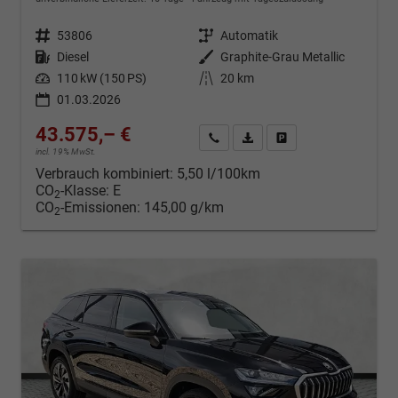
Fahrzeugnr.
53806
Getriebe
Automatik
Kraftstoff
Diesel
Außenfarbe
Graphite-Grau Metallic
Leistung
110 kW (150 PS)
Kilometerstand
20 km
01.03.2026
43.575,– €
Kontakt & Angebot anfordern
PDF-Datei, Fahrzeugexposé d
Fahrzeug merken/Expo
incl. 19% MwSt.
Verbrauch kombiniert:
5,50 l/100km
CO
-Klasse:
E
2
CO
-Emissionen:
145,00 g/km
2