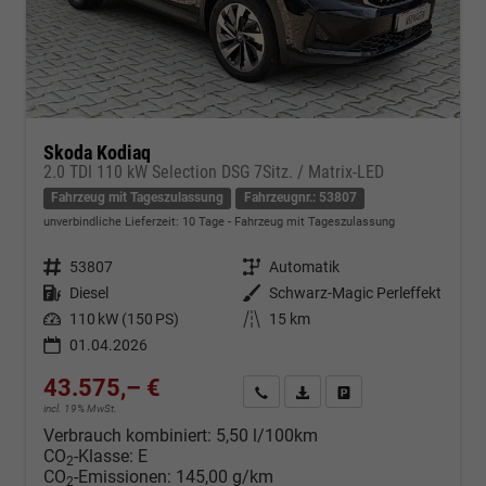
Skoda Kodiaq
2.0 TDI 110 kW Selection DSG 7Sitz. / Matrix-LED
Fahrzeug mit Tageszulassung
Fahrzeugnr.: 53807
unverbindliche Lieferzeit:
10 Tage
Fahrzeug mit Tageszulassung
Fahrzeugnr.
53807
Getriebe
Automatik
Kraftstoff
Diesel
Außenfarbe
Schwarz-Magic Perleffekt
Leistung
110 kW (150 PS)
Kilometerstand
15 km
01.04.2026
43.575,– €
Kontakt & Angebot anfordern
PDF-Datei, Fahrzeugexposé d
Fahrzeug merken/Expo
incl. 19% MwSt.
Verbrauch kombiniert:
5,50 l/100km
CO
-Klasse:
E
2
CO
-Emissionen:
145,00 g/km
2