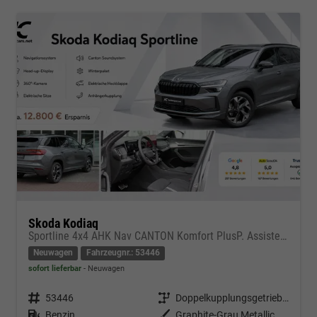
Skoda Kodiaq
Sportline 4x4 AHK Nav CANTON Komfort PlusP. AssistenzP
Neuwagen
Fahrzeugnr.: 53446
sofort lieferbar
Neuwagen
Fahrzeugnr.
53446
Getriebe
Doppelkupplungsgetriebe (DSG)
Kraftstoff
Benzin
Außenfarbe
Graphite-Grau Metallic