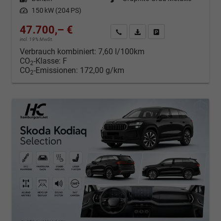
Leistung
150 kW (204 PS)
47.700,– €
Kontakt & Angebot anfordern
PDF-Datei, Fahrzeugexposé d
Fahrzeug merken/Expo
incl. 19% MwSt.
Verbrauch kombiniert:
7,60 l/100km
CO
-Klasse:
F
2
CO
-Emissionen:
172,00 g/km
2