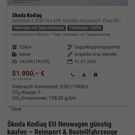
Skoda Kodiaq
Selection 2.0TDI 4x4 AHK Standhz AssistenzP. Pano MtrxLED PerformanceP. Nav
Neuwagen mit Tageszulassung
Fahrzeugnr.: 52864
unverbindliche Lieferzeit:
7 Tage
Neuwagen mit Tageszulassung
Fahrzeugnr.
52864
Getriebe
Doppelkupplungsgetriebe (DSG)
Kraftstoff
Diesel
Außenfarbe
Graphite-Grau Metallic
Leistung
142 kW (193 PS)
01.07.2026
51.900,– €
Kontakt & Angebot anfordern
PDF-Datei, Fahrzeugexposé d
Fahrzeug merken/Expo
incl. 19% MwSt.
Verbrauch kombiniert:
6,00 l/100km
CO
-Klasse:
F
2
CO
-Emissionen:
158,00 g/km
2
```html
Škoda Kodiaq EU Neuwagen günstig
kaufen – Reimport & Bestellfahrzeuge