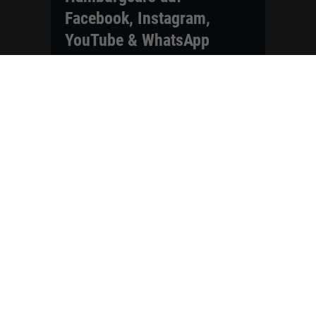
Facebook, Instagram,
YouTube & WhatsApp
Folgen Sie Hamburgcars auf Social
Media und entdecken Sie aktuelle EU-
Neuwagen, Reimport Fahrzeuge,
Lagerfahrzeuge, Werkbestellungen,
Elektroautos, Hybridfahrzeuge,
Fahrzeugvorstellungen,
Kundenfahrzeuge, Bewertungen und
neue Angebote rund um VW, Skoda,
Toyota, Nissan, Renault, Dacia,
CUPRA und viele weitere Marken.
Startseite
Fahrzeuge finden
Neuwagen Konfigurator
Reimport
Ratgeber
Finanzierung
Kontakt