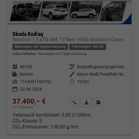
Skoda Kodiaq
Selection 1.5 eTSI AHK 13"Navi 19"Alu Assistenz-Convenience-WinterP
Neuwagen mit Tageszulassung
Fahrzeugnr.: 46182
sofort lieferbar
Neuwagen mit Tageszulassung
Fahrzeugnr.
46182
Getriebe
Doppelkupplungsgetriebe (DSG)
Kraftstoff
Benzin
Außenfarbe
Moon-Weiß Perleffekt Metallic
Leistung
110 kW (150 PS)
Kilometerstand
10 km
22.06.2026
37.400,– €
Kontakt & Angebot anfordern
PDF-Datei, Fahrzeugexposé d
Fahrzeug merken/Expo
incl. 19% MwSt.
Verbrauch kombiniert:
6,00 l/100km
CO
-Klasse:
E
2
CO
-Emissionen:
136,00 g/km
2