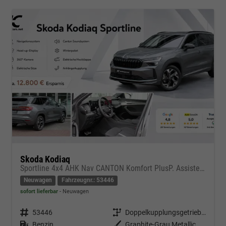
Skoda Kodiaq
Sportline 4x4 AHK Nav CANTON Komfort PlusP. AssistenzP
Neuwagen
Fahrzeugnr.: 53446
sofort lieferbar
Neuwagen
Fahrzeugnr.
53446
Getriebe
Doppelkupplungsgetriebe (DSG)
Kraftstoff
Benzin
Außenfarbe
Graphite-Grau Metallic