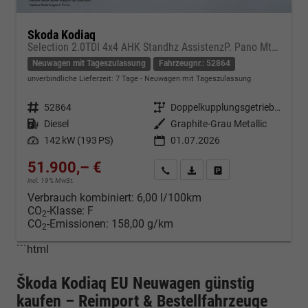
Skoda Kodiaq
Selection 2.0TDI 4x4 AHK Standhz AssistenzP. Pano MtrxLED PerformanceP. Nav
Neuwagen mit Tageszulassung
Fahrzeugnr.: 52864
unverbindliche Lieferzeit:
7 Tage
Neuwagen mit Tageszulassung
Fahrzeugnr.
52864
Getriebe
Doppelkupplungsgetriebe (DSG)
Kraftstoff
Diesel
Außenfarbe
Graphite-Grau Metallic
Leistung
142 kW (193 PS)
01.07.2026
51.900,– €
Kontakt & Angebot anfordern
PDF-Datei, Fahrzeugexposé d
Fahrzeug merken/Expo
incl. 19% MwSt.
Verbrauch kombiniert:
6,00 l/100km
CO
-Klasse:
F
2
CO
-Emissionen:
158,00 g/km
2
```html
Škoda Kodiaq EU Neuwagen günstig
kaufen – Reimport & Bestellfahrzeuge