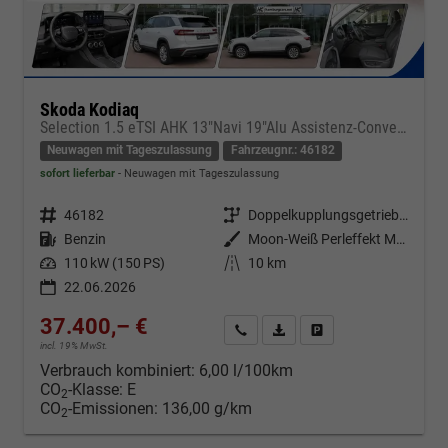
Skoda Kodiaq
Selection 1.5 eTSI AHK 13"Navi 19"Alu Assistenz-Convenience-WinterP
Neuwagen mit Tageszulassung
Fahrzeugnr.: 46182
sofort lieferbar
Neuwagen mit Tageszulassung
Fahrzeugnr.
46182
Getriebe
Doppelkupplungsgetriebe (DSG)
Kraftstoff
Benzin
Außenfarbe
Moon-Weiß Perleffekt Metallic
Leistung
110 kW (150 PS)
Kilometerstand
10 km
22.06.2026
37.400,– €
Kontakt & Angebot anfordern
PDF-Datei, Fahrzeugexposé d
Fahrzeug merken/Expo
incl. 19% MwSt.
Verbrauch kombiniert:
6,00 l/100km
CO
-Klasse:
E
2
CO
-Emissionen:
136,00 g/km
2