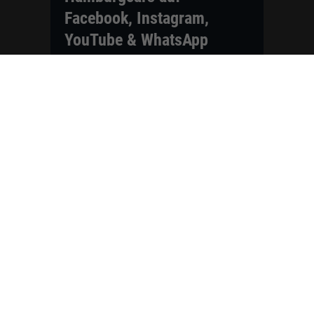
Facebook, Instagram,
YouTube & WhatsApp
Folgen Sie Hamburgcars auf Social
Media und entdecken Sie aktuelle EU-
Neuwagen, Reimport Fahrzeuge,
Lagerfahrzeuge, Werkbestellungen,
Elektroautos, Hybridfahrzeuge,
Fahrzeugvorstellungen,
Kundenfahrzeuge, Bewertungen und
neue Angebote rund um VW, Skoda,
Toyota, Nissan, Renault, Dacia,
CUPRA und viele weitere Marken.
Startseite
Fahrzeuge finden
Neuwagen Konfigurator
Reimport
Ratgeber
Finanzierung
Kontakt