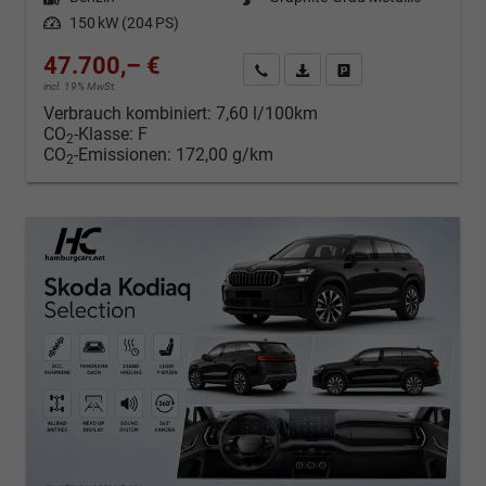
Leistung
150 kW (204 PS)
47.700,– €
Kontakt & Angebot anfordern
PDF-Datei, Fahrzeugexposé d
Fahrzeug merken/Expo
incl. 19% MwSt.
Verbrauch kombiniert:
7,60 l/100km
CO
-Klasse:
F
2
CO
-Emissionen:
172,00 g/km
2