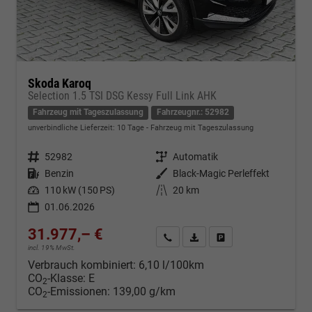
Skoda Karoq
Selection 1.5 TSI DSG Kessy Full Link AHK
Fahrzeug mit Tageszulassung
Fahrzeugnr.: 52982
unverbindliche Lieferzeit:
10 Tage
Fahrzeug mit Tageszulassung
Fahrzeugnr.
52982
Getriebe
Automatik
Kraftstoff
Benzin
Außenfarbe
Black-Magic Perleffekt
Leistung
110 kW (150 PS)
Kilometerstand
20 km
01.06.2026
31.977,– €
Kontakt & Angebot anfordern
PDF-Datei, Fahrzeugexposé d
Fahrzeug merken/Expo
incl. 19% MwSt.
Verbrauch kombiniert:
6,10 l/100km
CO
-Klasse:
E
2
CO
-Emissionen:
139,00 g/km
2