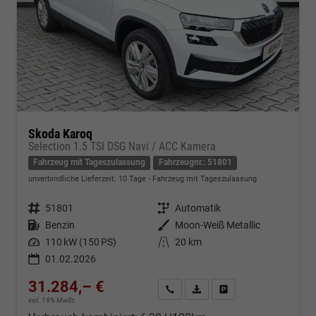
Skoda Karoq
Selection 1.5 TSI DSG Navi / ACC Kamera
Fahrzeug mit Tageszulassung
Fahrzeugnr.: 51801
unverbindliche Lieferzeit:
10 Tage
Fahrzeug mit Tageszulassung
Fahrzeugnr.
51801
Getriebe
Automatik
Kraftstoff
Benzin
Außenfarbe
Moon-Weiß Metallic
Leistung
110 kW (150 PS)
Kilometerstand
20 km
01.02.2026
31.284,– €
Kontakt & Angebot anfordern
PDF-Datei, Fahrzeugexposé d
Fahrzeug merken/Expo
incl. 19% MwSt.