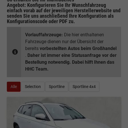
Angebot: Konfigurieren Sie Ihr Wunschfahrzeug
einfach vorab auf der jeweiligen
Herstellerwebsite
und
senden Sie uns anschließend Ihre Konfiguration
als
Konfigurationscode oder PDF
zu.
Vorlauffahrzeuge:
Die hier enthaltenen
Fahrzeuge dienen nur der Übersicht der
bereits
vorbestellten Autos beim Großhandel
.
Daher ist immer eine Statusanfrage vor der
Bestellung notwendig. Dabei hilft Ihnen das
HHC Team.
Alle
Selection
Sportline
Sportline 4x4