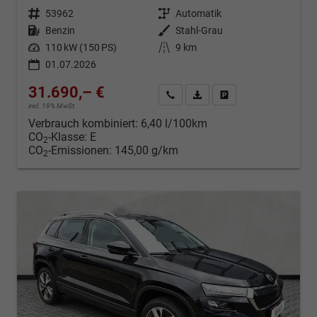
Fahrzeugnr.
53962
Getriebe
Automatik
Kraftstoff
Benzin
Außenfarbe
Stahl-Grau
Leistung
110 kW (150 PS)
Kilometerstand
9 km
01.07.2026
31.690,– €
Kontakt & Angebot anfordern
PDF-Datei, Fahrzeugexposé d
Fahrzeug merken/Expo
incl. 19% MwSt.
Verbrauch kombiniert:
6,40 l/100km
CO
-Klasse:
E
2
CO
-Emissionen:
145,00 g/km
2