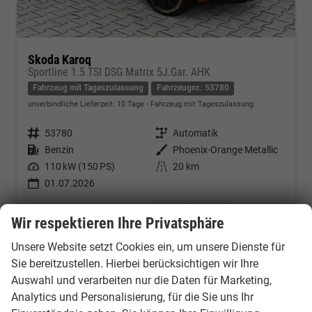
Skoda Karoq
Sportline 1.5 TSI DSG Matrix 5J.Gar. AHK
Fahrzeug mit Tageszulassung
Fahrzeugnr.: 53780
unverbindliche Lieferzeit:
10 Tage
Fahrzeug mit Tageszulassung
Fahrzeugnr.
53780
Getriebe
Automatik
Kraftstoff
Benzin
Außenfarbe
Phoenix-Orange Metallic
Leistung
110 kW (150 PS)
Kilometerstand
20 km
01.07.2026
36.542,– €
Kontakt & Angebot anfordern
PDF-Datei, Fahrzeugexposé d
Fahrzeug merken/Expo
Wir respektieren Ihre Privatsphäre
incl. 19% MwSt.
Verbrauch kombiniert:
6,10 l/100km
Unsere Website setzt Cookies ein, um unsere Dienste für
CO
-Klasse:
E
2
Sie bereitzustellen. Hierbei berücksichtigen wir Ihre
CO
-Emissionen:
139,00 g/km
2
Auswahl und verarbeiten nur die Daten für Marketing,
Analytics und Personalisierung, für die Sie uns Ihr