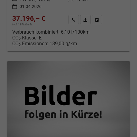
01.04.2026
37.196,– €
Kontakt & Angebot anfordern
PDF-Datei, Fahrzeugexposé d
Fahrzeug merken/Expo
incl. 19% MwSt.
Verbrauch kombiniert:
6,10 l/100km
CO
-Klasse:
E
2
CO
-Emissionen:
139,00 g/km
2