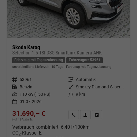
Skoda Karoq
Selection 1.5 TSI DSG SmartLink Kamera AHK
Fahrzeug mit Tageszulassung
Fahrzeugnr.: 53961
unverbindliche Lieferzeit:
10 Tage
Fahrzeug mit Tageszulassung
Fahrzeugnr.
53961
Getriebe
Automatik
Kraftstoff
Benzin
Außenfarbe
Smokey Diamond-Silber Metallic
Leistung
110 kW (150 PS)
Kilometerstand
9 km
01.07.2026
31.690,– €
Kontakt & Angebot anfordern
PDF-Datei, Fahrzeugexposé d
Fahrzeug merken/Expo
incl. 19% MwSt.
Verbrauch kombiniert:
6,40 l/100km
CO
-Klasse:
E
2