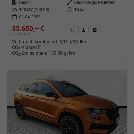
Kraftstoff
Benzin
Außenfarbe
Black-Magic Perleffekt
Leistung
110 kW (150 PS)
Kilometerstand
15 km
01.04.2026
35.650,– €
Kontakt & Angebot anfordern
PDF-Datei, Fahrzeugexposé d
Fahrzeug merken/Expo
incl. 19% MwSt.
Verbrauch kombiniert:
6,10 l/100km
CO
-Klasse:
E
2
CO
-Emissionen:
139,00 g/km
2