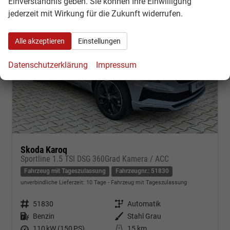
Einverständnis geben. Sie können Ihre Einwilligung
jederzeit mit Wirkung für die Zukunft widerrufen.
Alle akzeptieren
Einstellungen
Datenschutzerklärung
Impressum
Skoda Karoq
Sportline 1.5 TSI DSG 360Grad Kamera / ACC
Fahrzeug mit Tageszulassung
Fahrzeugnr.: 51830
unverbindliche Lieferzeit:
10 Tage
Fahrzeug mit Tageszulassung
Fahrzeugnr.
51830
Getriebe
Automatik
Kraftstoff
Benzin
Außenfarbe
Stahl Grau
Leistung
110 kW (150 PS)
Kilometerstand
15 km