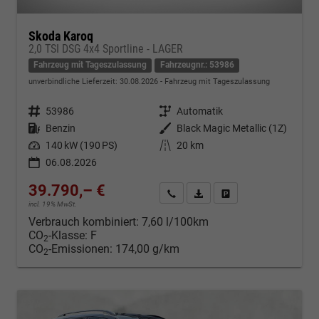
Skoda Karoq
2,0 TSI DSG 4x4 Sportline - LAGER
Fahrzeug mit Tageszulassung
Fahrzeugnr.: 53986
unverbindliche Lieferzeit:
30.08.2026
Fahrzeug mit Tageszulassung
Fahrzeugnr.
53986
Getriebe
Automatik
Kraftstoff
Benzin
Außenfarbe
Black Magic Metallic (1Z)
Leistung
140 kW (190 PS)
Kilometerstand
20 km
06.08.2026
39.790,– €
Kontakt & Angebot anfordern
PDF-Datei, Fahrzeugexposé d
Fahrzeug merken/Expo
incl. 19% MwSt.
Verbrauch kombiniert:
7,60 l/100km
CO
-Klasse:
F
2
CO
-Emissionen:
174,00 g/km
2