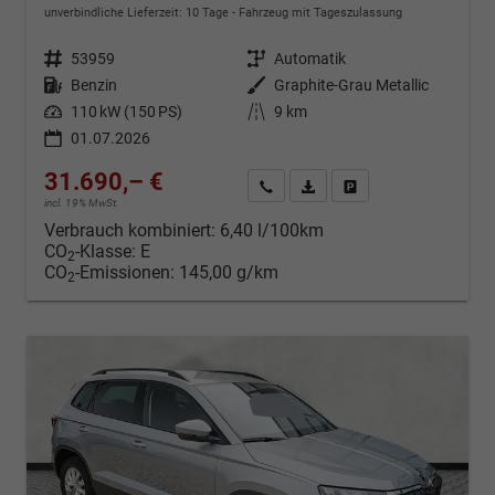
unverbindliche Lieferzeit:
10 Tage
Fahrzeug mit Tageszulassung
Fahrzeugnr.
53959
Getriebe
Automatik
Kraftstoff
Benzin
Außenfarbe
Graphite-Grau Metallic
Leistung
110 kW (150 PS)
Kilometerstand
9 km
01.07.2026
31.690,– €
Kontakt & Angebot anfordern
PDF-Datei, Fahrzeugexposé d
Fahrzeug merken/Expo
incl. 19% MwSt.
Verbrauch kombiniert:
6,40 l/100km
CO
-Klasse:
E
2
CO
-Emissionen:
145,00 g/km
2