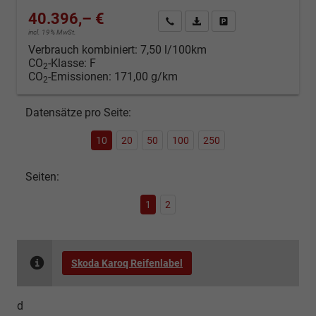
40.396,– €
Kontakt & Angebot anfordern
PDF-Datei, Fahrzeugexposé d
Fahrzeug merken/Expo
incl. 19% MwSt.
Verbrauch kombiniert:
7,50 l/100km
CO
-Klasse:
F
2
CO
-Emissionen:
171,00 g/km
2
Datensätze pro Seite:
10
20
50
100
250
Seiten:
1
2
Skoda Karoq Reifenlabel
d