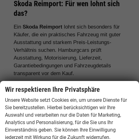
Skoda Reimport: Für wen lohnt sich
das?
Ein
Skoda Reimport
lohnt sich besonders für
Käufer, die ein praktisches Fahrzeug mit guter
Ausstattung und starkem Preis-Leistungs-
Verhältnis suchen. Hamburgcars prüft
Ausstattung, Motorisierung, Lieferzeit,
Garantiebedingungen und Fahrzeugdetails
transparent vor dem Kauf.
Für Familien:
Skoda Octavia, Superb,
Wir respektieren Ihre Privatsphäre
Karoq, Kodiaq und Enyaq
Unsere Website setzt Cookies ein, um unsere Dienste für
Sie bereitzustellen. Hierbei berücksichtigen wir Ihre
Für Pendler:
Skoda Fabia, Scala, Octavia
Auswahl und verarbeiten nur die Daten für Marketing,
und Kamiq
Analytics und Personalisierung, für die Sie uns Ihr
Für Vielfahrer:
Skoda Octavia, Superb und
Einverständnis geben. Sie können Ihre Einwilligung
Diesel- oder Automatikmodelle
jederzeit mit Wirkung für die Zukunft widerrufen.