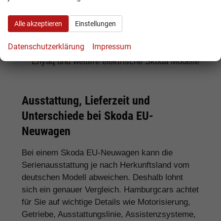
Für SUV-Fans:
Skoda Kamiq, Karoq, Kodiaq
Alle akzeptieren
Einstellungen
und Enyaq
Datenschutzerklärung
Impressum
Für Elektroauto-Interessenten:
Skoda
Enyaq und weitere elektrische Skoda Modelle
Ausstattung, Lieferzeit und
Unterschiede bei Skoda EU-
Neuwagen
Bei einem Skoda EU-Neuwagen kann die
Serienausstattung je nach Herkunftsland vom
deutschen Modell abweichen. Deshalb lohnt
sich ein genauer Vergleich. Hamburgcars achtet
für Sie auf wichtige Details wie Motorisierung,
Getriebe, Ausstattungslinie, Assistenzsysteme,