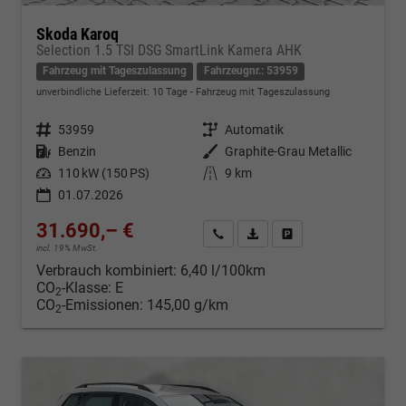
Skoda Karoq
Selection 1.5 TSI DSG SmartLink Kamera AHK
Fahrzeug mit Tageszulassung
Fahrzeugnr.: 53959
unverbindliche Lieferzeit:
10 Tage
Fahrzeug mit Tageszulassung
Fahrzeugnr.
53959
Getriebe
Automatik
Kraftstoff
Benzin
Außenfarbe
Graphite-Grau Metallic
Leistung
110 kW (150 PS)
Kilometerstand
9 km
01.07.2026
31.690,– €
Kontakt & Angebot anfordern
PDF-Datei, Fahrzeugexposé d
Fahrzeug merken/Expo
incl. 19% MwSt.
Verbrauch kombiniert:
6,40 l/100km
CO
-Klasse:
E
2
CO
-Emissionen:
145,00 g/km
2