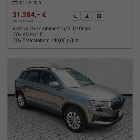
01.02.2026
31.284,– €
Kontakt & Angebot anfordern
PDF-Datei, Fahrzeugexposé d
Fahrzeug merken/Expo
incl. 19% MwSt.
Verbrauch kombiniert:
6,20 l/100km
CO
-Klasse:
E
2
CO
-Emissionen:
140,00 g/km
2