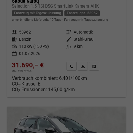
Skoda Karoq
Selection 1.5 TSI DSG SmartLink Kamera AHK
Fahrzeug mit Tageszulassung
Fahrzeugnr.: 53962
unverbindliche Lieferzeit:
10 Tage
Fahrzeug mit Tageszulassung
Fahrzeugnr.
53962
Getriebe
Automatik
Kraftstoff
Benzin
Außenfarbe
Stahl-Grau
Leistung
110 kW (150 PS)
Kilometerstand
9 km
01.07.2026
31.690,– €
Kontakt & Angebot anfordern
PDF-Datei, Fahrzeugexposé d
Fahrzeug merken/Expo
incl. 19% MwSt.
Verbrauch kombiniert:
6,40 l/100km
CO
-Klasse:
E
2
CO
-Emissionen:
145,00 g/km
2