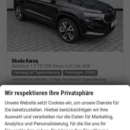
Skoda Karoq
Selection 1.5 TSI DSG Kessy Full Link AHK
Fahrzeug mit Tageszulassung
Fahrzeugnr.: 52982
unverbindliche Lieferzeit:
10 Tage
Fahrzeug mit Tageszulassung
Fahrzeugnr.
52982
Getriebe
Automatik
Wir respektieren Ihre Privatsphäre
Kraftstoff
Benzin
Außenfarbe
Black-Magic Perleffekt
Unsere Website setzt Cookies ein, um unsere Dienste für
Leistung
110 kW (150 PS)
Kilometerstand
20 km
Sie bereitzustellen. Hierbei berücksichtigen wir Ihre
01.06.2026
Auswahl und verarbeiten nur die Daten für Marketing,
31.977,– €
Analytics und Personalisierung, für die Sie uns Ihr
Kontakt & Angebot anfordern
PDF-Datei, Fahrzeugexposé d
Fahrzeug merken/Expo
incl. 19% MwSt.