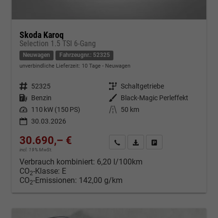
Skoda Karoq
Selection 1.5 TSI 6-Gang
Neuwagen
Fahrzeugnr.: 52325
unverbindliche Lieferzeit:
10 Tage
Neuwagen
Fahrzeugnr.
52325
Getriebe
Schaltgetriebe
Kraftstoff
Benzin
Außenfarbe
Black-Magic Perleffekt
Leistung
110 kW (150 PS)
Kilometerstand
50 km
30.03.2026
30.690,– €
Kontakt & Angebot anfordern
PDF-Datei, Fahrzeugexposé d
Fahrzeug merken/Expo
incl. 19% MwSt.
Verbrauch kombiniert:
6,20 l/100km
CO
-Klasse:
E
2
CO
-Emissionen:
142,00 g/km
2