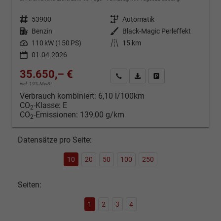
Fahrzeugnr.
53900
Getriebe
Automatik
Kraftstoff
Benzin
Außenfarbe
Black-Magic Perleffekt
Leistung
110 kW (150 PS)
Kilometerstand
15 km
01.04.2026
35.650,– €
Kontakt & Angebot anfordern
PDF-Datei, Fahrzeugexposé d
Fahrzeug merken/Expo
incl. 19% MwSt.
Verbrauch kombiniert:
6,10 l/100km
CO
-Klasse:
E
2
CO
-Emissionen:
139,00 g/km
2
Datensätze pro Seite:
10
20
50
100
250
Seiten:
1
2
3
4