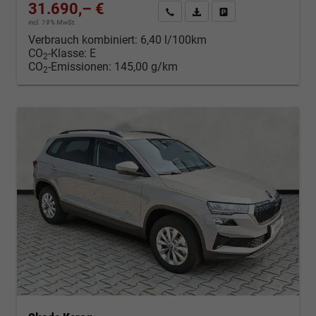
31.690,– €
Kontakt & Angebot anfordern
PDF-Datei, Fahrzeugexposé d
Fahrzeug merken/Expo
incl. 19% MwSt.
Verbrauch kombiniert:
6,40 l/100km
CO
-Klasse:
E
2
CO
-Emissionen:
145,00 g/km
2