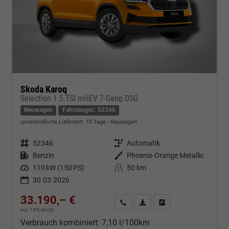
Skoda Karoq
Selection 1.5 TSI mHEV 7-Gang DSG
Neuwagen
Fahrzeugnr.: 52346
unverbindliche Lieferzeit:
10 Tage
Neuwagen
Fahrzeugnr.
52346
Getriebe
Automatik
Kraftstoff
Benzin
Außenfarbe
Phoenix-Orange Metallic
Leistung
110 kW (150 PS)
Kilometerstand
50 km
30.03.2026
33.190,– €
Kontakt & Angebot anfordern
PDF-Datei, Fahrzeugexposé d
Fahrzeug merken/Expo
incl. 19% MwSt.
Verbrauch kombiniert:
7,10 l/100km