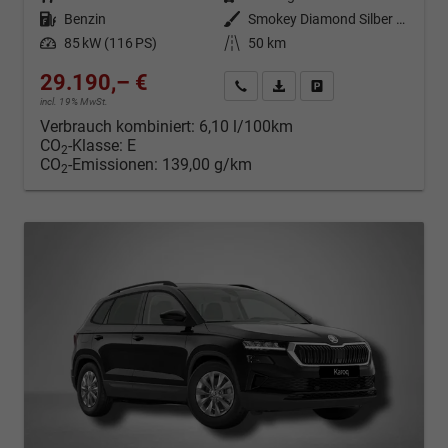
Kraftstoff
Benzin
Außenfarbe
Smokey Diamond Silber Metallic
Leistung
85 kW (116 PS)
Kilometerstand
50 km
29.190,– €
Kontakt & Angebot anfordern
PDF-Datei, Fahrzeugexposé d
Fahrzeug merken/Expo
incl. 19% MwSt.
Verbrauch kombiniert:
6,10 l/100km
CO
-Klasse:
E
2
CO
-Emissionen:
139,00 g/km
2