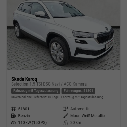
Skoda Karoq
Selection 1.5 TSI DSG Navi / ACC Kamera
Fahrzeug mit Tageszulassung
Fahrzeugnr.: 51801
unverbindliche Lieferzeit:
10 Tage
Fahrzeug mit Tageszulassung
Fahrzeugnr.
51801
Getriebe
Automatik
Kraftstoff
Benzin
Außenfarbe
Moon-Weiß Metallic
Leistung
110 kW (150 PS)
Kilometerstand
20 km