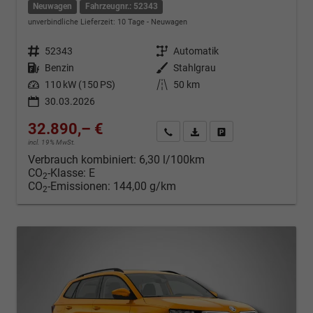
Neuwagen
Fahrzeugnr.: 52343
unverbindliche Lieferzeit:
10 Tage
Neuwagen
Fahrzeugnr.
52343
Getriebe
Automatik
Kraftstoff
Benzin
Außenfarbe
Stahlgrau
Leistung
110 kW (150 PS)
Kilometerstand
50 km
30.03.2026
32.890,– €
Kontakt & Angebot anfordern
PDF-Datei, Fahrzeugexposé d
Fahrzeug merken/Expo
incl. 19% MwSt.
Verbrauch kombiniert:
6,30 l/100km
CO
-Klasse:
E
2
CO
-Emissionen:
144,00 g/km
2