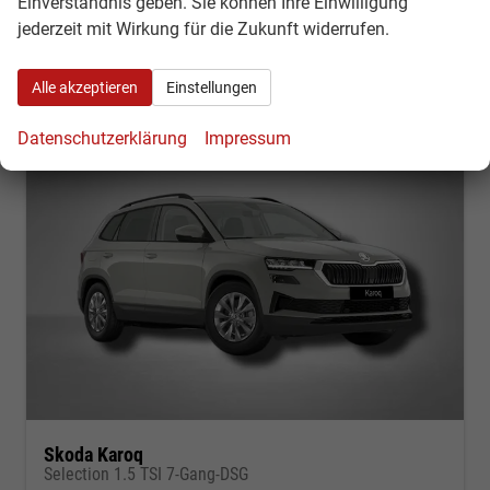
Einverständnis geben. Sie können Ihre Einwilligung
Verbrauch kombiniert:
6,10 l/100km
jederzeit mit Wirkung für die Zukunft widerrufen.
CO
-Klasse:
E
2
CO
-Emissionen:
139,00 g/km
2
Alle akzeptieren
Einstellungen
Datenschutzerklärung
Impressum
Skoda Karoq
Selection 1.5 TSI 7-Gang-DSG