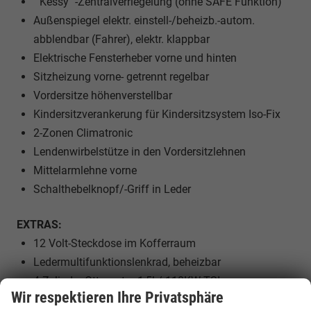
""Kessy""-Zentralverriegelung (ohne SAFE Funktion)
Außenspiegel elektr. einstell-/beheizb.-autom.
abblendbar (Fahrer), elektr. klappbar
Elektrische Fensterheber vorne und hinten
Sitzheizung vorne- getrennt regelbar
Vordersitze höhenverstellbar
Kindersitzverankerung für Kindersitzsystem Iso-Fix
2-Zonen Climatronic
Lendenwirbelstütze in den Vordersitzlehnen
Mittelarmlehne vorne
Schalthebelknopf/-Griff in Leder
EXTRAS:
12 Volt-Steckdose im Kofferraum
Ledermultifunktionslenkrad, beheizbar
4 Zylinder Ottomotor 1,5l / 110KW TSI
Wir respektieren Ihre Privatsphäre
7-Gang-Automatikgetriebe