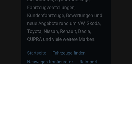
Fahrzeugvorstellungen,
Kundenfahrzeuge, Bewertungen und
neue Angebote rund um VW, Skoda,
Toyota, Nissan, Renault, Dacia,
CUPRA und viele weitere Marken.
Startseite
Fahrzeuge finden
Neuwagen Konfigurator
Reimport
Ratgeber
Finanzierung
Kontakt
Hamburgcars GmbH · Heselstücken 19 ·
22453 Hamburg
WhatsApp Kontakt
📲
Jetzt direkt schreiben