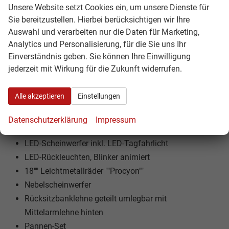
Aero Kappe, schwarz
Unsere Website setzt Cookies ein, um unsere Dienste für
Anhängerkupplung el. auslösbar, mechanisch
Sie bereitzustellen. Hierbei berücksichtigen wir Ihre
Auswahl und verarbeiten nur die Daten für Marketing,
schwenkbar
Analytics und Personalisierung, für die Sie uns Ihr
Dekor-Einlagen
Einverständnis geben. Sie können Ihre Einwilligung
Sitzbezüge ""Loft"" in Stoff
jederzeit mit Wirkung für die Zukunft widerrufen.
Lehnenentriegelung im Kofferraum
Dachreling, silber
Alle akzeptieren
Einstellungen
""Coming"" und ""Leaving"" Home Funktion
Heckscheiben-Wisch-Waschanlage mit
Datenschutzerklärung
Impressum
Intervallschaltung
LED-Scheinwerfer inkl. LED-Tagfahrlicht
LED-Rückleuchten, Blinker animiert
18"" Leichtmetallräder ""Procyon""
Nebelscheinwerfer
Rücksitzbanklehne geteilt umlegbar mit
Mittelarmlehne hinten
Pannen-Set