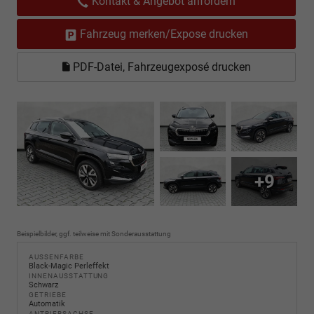
Kontakt & Angebot anfordern
Fahrzeug merken/Expose drucken
PDF-Datei, Fahrzeugexposé drucken
+9
Beispielbilder, ggf. teilweise mit Sonderausstattung
AUSSENFARBE
Black-Magic Perleffekt
INNENAUSSTATTUNG
Schwarz
GETRIEBE
Automatik
ANTRIEBSACHSE