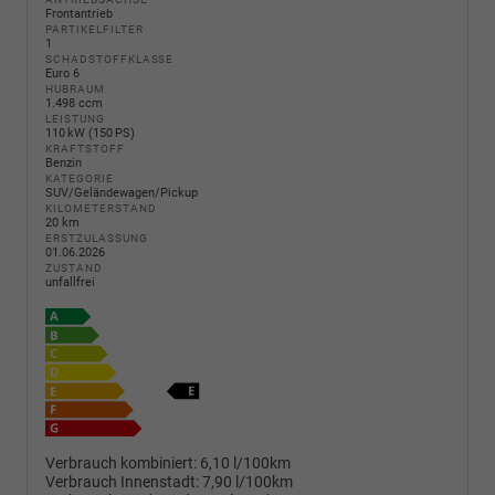
Frontantrieb
PARTIKELFILTER
1
SCHADSTOFFKLASSE
Euro 6
HUBRAUM
1.498 ccm
LEISTUNG
110 kW (150 PS)
KRAFTSTOFF
Benzin
KATEGORIE
SUV/Geländewagen/Pickup
KILOMETERSTAND
20 km
ERSTZULASSUNG
01.06.2026
ZUSTAND
unfallfrei
Verbrauch kombiniert:
6,10 l/100km
Verbrauch Innenstadt:
7,90 l/100km