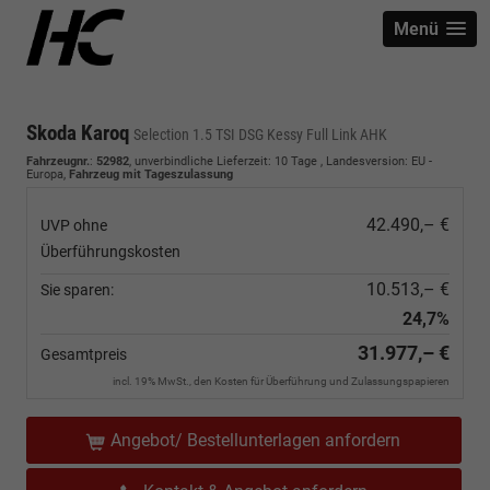
Menü
Skoda Karoq
Selection 1.5 TSI DSG Kessy Full Link AHK
Fahrzeugnr.
:
52982
, unverbindliche Lieferzeit:
10 Tage
, Landesversion: EU -
Europa,
Fahrzeug mit Tageszulassung
42.490,– €
UVP ohne
Überführungskosten
10.513,– €
Sie sparen:
24,7%
31.977,– €
Gesamtpreis
incl. 19% MwSt., den Kosten für Überführung und Zulassungspapieren
Angebot/ Bestellunterlagen anfordern