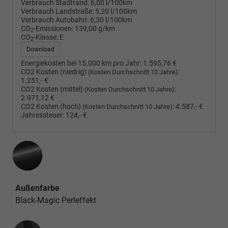
Verbrauch Stadtrand:
6,00 l/100km
Verbrauch Landstraße:
5,20 l/100km
Verbrauch Autobahn:
6,30 l/100km
CO
-Emissionen:
139,00 g/km
2
CO
-Klasse:
E
2
Download
Energiekosten bei 15.000 km pro Jahr:
1.595,76 €
CO2 Kosten (niedrig)
:
(Kosten Durchschnitt 10 Jahre)
1.251,- €
CO2 Kosten (mittel)
:
(Kosten Durchschnitt 10 Jahre)
2.971,12 €
CO2 Kosten (hoch)
:
4.587,- €
(Kosten Durchschnitt 10 Jahre)
Jahressteuer:
124,- €
Außenfarbe
Black-Magic Perleffekt
Innenausstattung