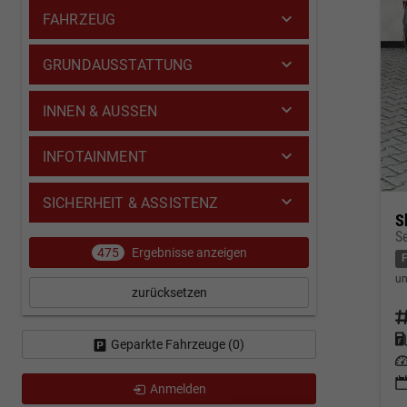
FAHRZEUG
GRUNDAUSSTATTUNG
INNEN & AUSSEN
INFOTAINMENT
SICHERHEIT & ASSISTENZ
S
S
475
Ergebnisse anzeigen
un
zurücksetzen
Fahrz
Kraf
Geparkte Fahrzeuge (
0
)
Leis
Anmelden