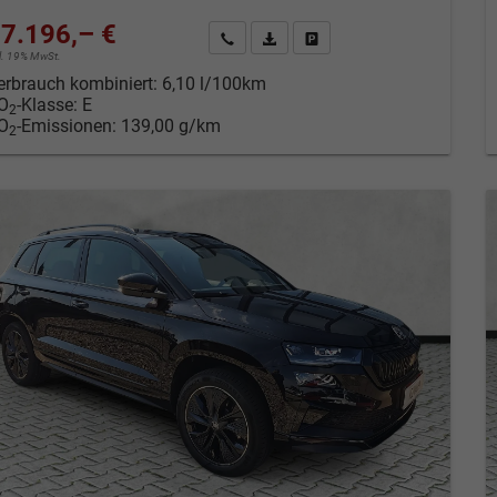
7.196,– €
Kontakt & Angebot anfordern
PDF-Datei, Fahrzeugexposé drucken
Fahrzeug merken/Expose dru
cl. 19% MwSt.
erbrauch kombiniert:
6,10 l/100km
O
-Klasse:
E
2
O
-Emissionen:
139,00 g/km
2