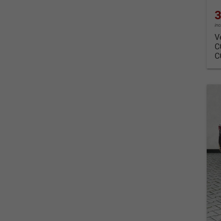
3
in
V
C
C