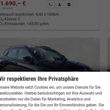
1.690,– €
Kontakt & Angebot anfordern
PDF-Datei, Fahrzeugexposé drucken
Fahrzeug merken/Expose dru
cl. 19% MwSt.
erbrauch kombiniert:
6,40 l/100km
O
-Klasse:
E
2
O
-Emissionen:
145,00 g/km
2
ir respektieren Ihre Privatsphäre
nsere Website setzt Cookies ein, um unsere Dienste für Sie
ereitzustellen. Hierbei berücksichtigen wir Ihre Auswahl und
erarbeiten nur die Daten für Marketing, Analytics und
ersonalisierung, für die Sie uns Ihr Einverständnis geben. Sie