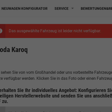
NEUWAGEN KONFIGURATOR
SERVICE
BEWERTUNGEN&RE
Das ausgewählte Fahrzeug ist leider nicht verfügbar.
oda Karoq
 sehen Sie von vom Großhandel oder uns vorbestellte Fahrzeuge, 
ze verfügbar werden. Klicken Sie in das Foto oder einen Fahrze
erhalten Sie Ihr individuelles Angebot: Konfigurieren S
eiligen
Herstellerwebsite
und senden Sie uns anschließ
F
zu.