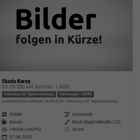
Skoda Karoq
2,0 TSI DSG 4x4 Sportline - LAGER
Fahrzeug mit Tageszulassung
Fahrzeugnr.: 53986
unverbindliche Lieferzeit:
30.08.2026
Fahrzeug mit Tageszulassung
Fahrzeugnr.
53986
Getriebe
Automatik
Kraftstoff
Benzin
Außenfarbe
Black Magic Metallic (1Z)
Leistung
140 kW (190 PS)
Kilometerstand
20 km
07.08.2026