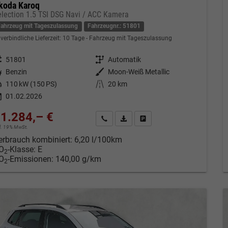
koda Karoq
election 1.5 TSI DSG Navi / ACC Kamera
Fahrzeug mit Tageszulassung
Fahrzeugnr.: 51801
verbindliche Lieferzeit:
10 Tage
Fahrzeug mit Tageszulassung
eugnr.
51801
Getriebe
Automatik
tstoff
Benzin
Außenfarbe
Moon-Weiß Metallic
tung
110 kW (150 PS)
Kilometerstand
20 km
01.02.2026
1.284,– €
Kontakt & Angebot anfordern
PDF-Datei, Fahrzeugexposé drucken
Fahrzeug merken/Expose dru
cl. 19% MwSt.
erbrauch kombiniert:
6,20 l/100km
O
-Klasse:
E
2
O
-Emissionen:
140,00 g/km
2