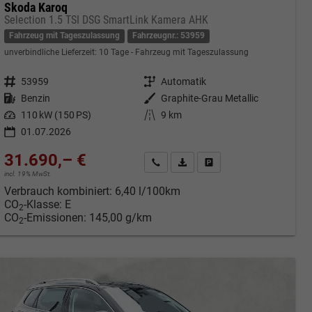
Skoda Karoq
Selection 1.5 TSI DSG SmartLink Kamera AHK
Fahrzeug mit Tageszulassung
Fahrzeugnr.: 53959
unverbindliche Lieferzeit:
10 Tage
Fahrzeug mit Tageszulassung
Fahrzeugnr.
53959
Getriebe
Automatik
Kraftstoff
Benzin
Außenfarbe
Graphite-Grau Metallic
Leistung
110 kW (150 PS)
Kilometerstand
9 km
01.07.2026
31.690,– €
cken
Kontakt & Angebot anfordern
PDF-Datei, Fahrzeugexposé druc
Fahrzeug merken/Expose 
incl. 19% MwSt.
Verbrauch kombiniert:
6,40 l/100km
CO
-Klasse:
E
2
CO
-Emissionen:
145,00 g/km
2