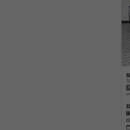
S
S
un
Fahrz
Kraf
Leis