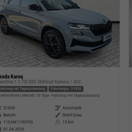
koda Karoq
portline 1.5 TSI DSG 360Grad Kamera / ACC
Fahrzeug mit Tageszulassung
Fahrzeugnr.: 51830
verbindliche Lieferzeit:
10 Tage
Fahrzeug mit Tageszulassung
eugnr.
51830
Getriebe
Automatik
tstoff
Benzin
Außenfarbe
Stahl Grau
tung
110 kW (150 PS)
Kilometerstand
15 km
01.04.2026