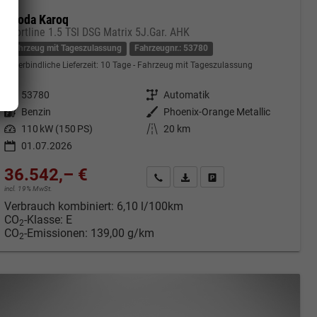
Skoda Karoq
Sportline 1.5 TSI DSG Matrix 5J.Gar. AHK
Fahrzeug mit Tageszulassung
Fahrzeugnr.: 53780
unverbindliche Lieferzeit:
10 Tage
Fahrzeug mit Tageszulassung
Fahrzeugnr.
53780
Getriebe
Automatik
Kraftstoff
Benzin
Außenfarbe
Phoenix-Orange Metallic
Leistung
110 kW (150 PS)
Kilometerstand
20 km
01.07.2026
36.542,– €
cken
Kontakt & Angebot anfordern
PDF-Datei, Fahrzeugexposé druc
Fahrzeug merken/Expose 
incl. 19% MwSt.
Verbrauch kombiniert:
6,10 l/100km
CO
-Klasse:
E
2
CO
-Emissionen:
139,00 g/km
2