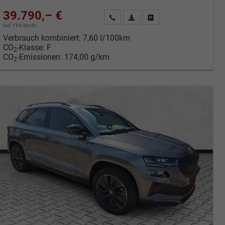
39.790,– €
cken
Kontakt & Angebot anfordern
PDF-Datei, Fahrzeugexposé druc
Fahrzeug merken/Expose 
incl. 19% MwSt.
Verbrauch kombiniert:
7,60 l/100km
CO
-Klasse:
F
2
CO
-Emissionen:
174,00 g/km
2