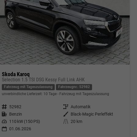
Skoda Karoq
Selection 1.5 TSI DSG Kessy Full Link AHK
Fahrzeug mit Tageszulassung
Fahrzeugnr.: 52982
unverbindliche Lieferzeit:
10 Tage
Fahrzeug mit Tageszulassung
Fahrzeugnr.
52982
Getriebe
Automatik
Kraftstoff
Benzin
Außenfarbe
Black-Magic Perleffekt
Leistung
110 kW (150 PS)
Kilometerstand
20 km
01.06.2026