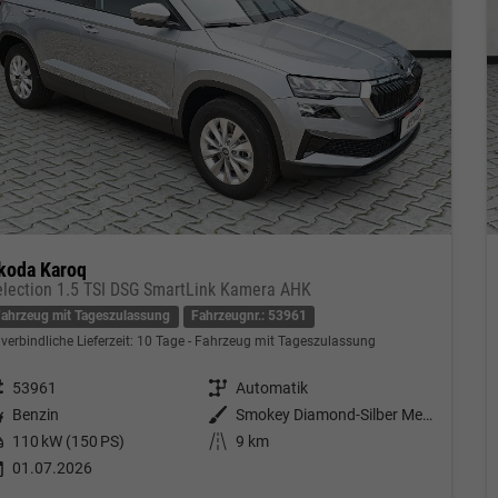
koda Karoq
election 1.5 TSI DSG SmartLink Kamera AHK
Fahrzeug mit Tageszulassung
Fahrzeugnr.: 53961
verbindliche Lieferzeit:
10 Tage
Fahrzeug mit Tageszulassung
eugnr.
53961
Getriebe
Automatik
tstoff
Benzin
Außenfarbe
Smokey Diamond-Silber Metallic
tung
110 kW (150 PS)
Kilometerstand
9 km
01.07.2026