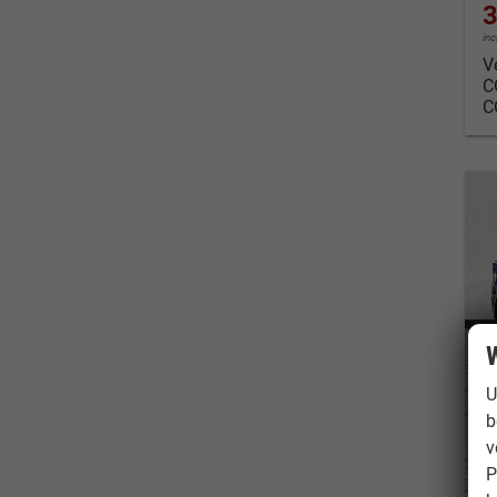
3
in
V
C
C
W
U
b
v
P