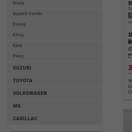
S
Scala
S
Superb Combi
un
Enyaq
Fahrz
Elroq
Kraf
Epiq
Leis
Peaq
3
SUZUKI
in
TOYOTA
V
C
C
VOLKSWAGEN
MG
CADILLAC