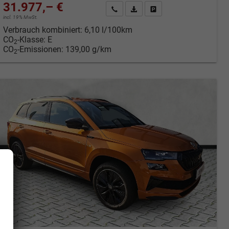
31.977,– €
cken
Kontakt & Angebot anfordern
PDF-Datei, Fahrzeugexposé druc
Fahrzeug merken/Expose 
incl. 19% MwSt.
Verbrauch kombiniert:
6,10 l/100km
CO
-Klasse:
E
2
CO
-Emissionen:
139,00 g/km
2