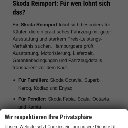
Skoda Reimport: Für wen lohnt sich
das?
Ein
Skoda Reimport
lohnt sich besonders für
Käufer, die ein praktisches Fahrzeug mit guter
Ausstattung und starkem Preis-Leistungs-
Verhältnis suchen. Hamburgcars prüft
Ausstattung, Motorisierung, Lieferzeit,
Garantiebedingungen und Fahrzeugdetails
transparent vor dem Kauf.
Für Familien:
Skoda Octavia, Superb,
Karoq, Kodiaq und Enyaq
Für Pendler:
Skoda Fabia, Scala, Octavia
und Kamiq
Wir respektieren Ihre Privatsphäre
Für Vielfahrer:
Skoda Octavia, Superb und
Diesel- oder Automatikmodelle
Unsere Website setzt Cookies ein, um unsere Dienste für