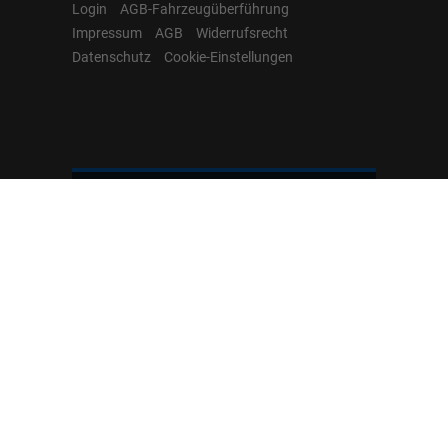
Login
AGB-Fahrzeugüberführung
Impressum
AGB
Widerrufsrecht
Datenschutz
Cookie-Einstellungen
Hamburgcars auf
Facebook, Instagram,
YouTube & WhatsApp
Folgen Sie Hamburgcars auf Social
Media und entdecken Sie aktuelle EU-
Neuwagen, Reimport Fahrzeuge,
Lagerfahrzeuge, Werkbestellungen,
Elektroautos, Hybridfahrzeuge,