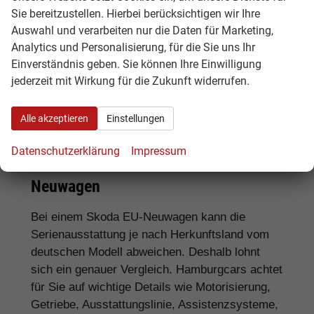
Sie bereitzustellen. Hierbei berücksichtigen wir Ihre
Für SUV-Fans:
Skoda Kamiq, Karoq, Kodiaq
Auswahl und verarbeiten nur die Daten für Marketing,
und Enyaq
Analytics und Personalisierung, für die Sie uns Ihr
Einverständnis geben. Sie können Ihre Einwilligung
Für Elektroauto-Interessenten:
Skoda
jederzeit mit Wirkung für die Zukunft widerrufen.
Enyaq und weitere elektrische Skoda Modelle
Alle akzeptieren
Einstellungen
Ausstattung, Lieferzeit und
Datenschutzerklärung
Impressum
Unterschiede bei Skoda EU-
Neuwagen
Bei einem Skoda EU-Neuwagen kann die
Serienausstattung je nach Herkunftsland vom
deutschen Modell abweichen. Deshalb lohnt
sich ein genauer Vergleich. Hamburgcars achtet
für Sie auf wichtige Details wie Motorisierung,
Getriebe, Ausstattungslinie, Assistenzsysteme,