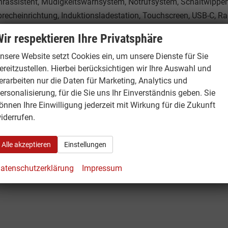
hrassistent, Müdigkeitswarnsystem, Notrufsystem, Schaltwippen
precheinrichtung, Induktionsladestation, Touchscreen, USB-C, Ra
ahrprofilauswahl, Wireless Smart Link, Dachhimmel in schwarz,
ir respektieren Ihre Privatsphäre
nsere Website setzt Cookies ein, um unsere Dienste für Sie
ereitzustellen. Hierbei berücksichtigen wir Ihre Auswahl und
erarbeiten nur die Daten für Marketing, Analytics und
01.1
ersonalisierung, für die Sie uns Ihr Einverständnis geben. Sie
önnen Ihre Einwilligung jederzeit mit Wirkung für die Zukunft
iderrufen.
1
Alle akzeptieren
Einstellungen
atenschutzerklärung
Impressum