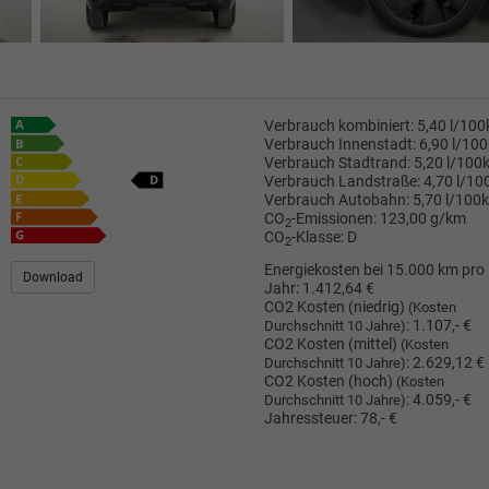
Verbrauch kombiniert:
5,40 l/10
Verbrauch Innenstadt:
6,90 l/10
Verbrauch Stadtrand:
5,20 l/100
Verbrauch Landstraße:
4,70 l/1
Verbrauch Autobahn:
5,70 l/100
CO
-Emissionen:
123,00 g/km
2
CO
-Klasse:
D
2
Energiekosten bei 15.000 km pro
Download
Jahr:
1.412,64 €
CO2 Kosten (niedrig)
(Kosten
:
1.107,- €
Durchschnitt 10 Jahre)
CO2 Kosten (mittel)
(Kosten
:
2.629,12 €
Durchschnitt 10 Jahre)
CO2 Kosten (hoch)
(Kosten
:
4.059,- €
Durchschnitt 10 Jahre)
Jahressteuer:
78,- €