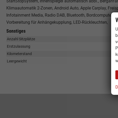
StartStopSystem, Innenspiegel automatisch abbl., Berganfa
Klimaautomatik 2-Zonen, Android Auto, Apple Carplay, Freis
Infotainment Media, Radio DAB, Bluetooth, Bordcomputer, F
W
Vorbereitung für Anhängekupplung, LED-Rückleuchten,
U
Sonstiges
b
Anzahl Sitzplätze
v
Erstzulassung
P
Kilometerstand
k
w
Leergewicht
D