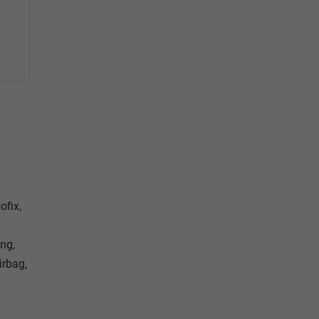
ofix,
ng,
irbag,