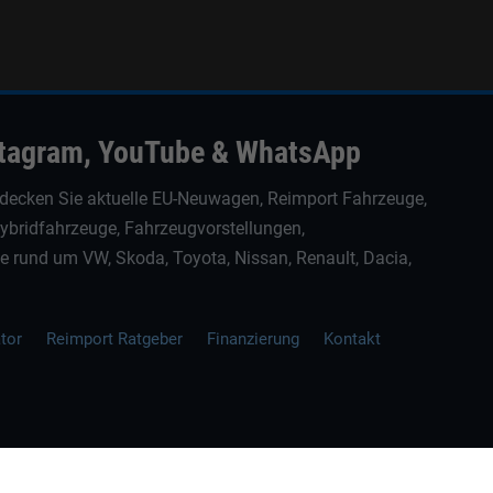
stagram, YouTube & WhatsApp
decken Sie aktuelle EU-Neuwagen, Reimport Fahrzeuge,
Hybridfahrzeuge, Fahrzeugvorstellungen,
rund um VW, Skoda, Toyota, Nissan, Renault, Dacia,
ator
Reimport Ratgeber
Finanzierung
Kontakt