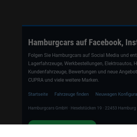
Hamburgcars auf Facebook, In
Folgen Sie Hamburgcars auf Social Media und ent
Lagerfahrzeuge, Werkbestellungen, Elektroautos, 
Kundenfahrzeuge, Bewertungen und neue Angebote 
CUPRA und viele weitere Marken.
Startseite
Fahrzeuge finden
Neuwagen Konfigur
Hamburgcars GmbH · Heselstücken 19 · 22453 Hamburg
📲
WhatsApp Kontakt
Jetzt direkt schreiben