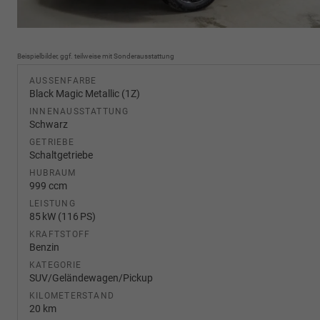
Beispielbilder, ggf. teilweise mit Sonderausstattung
AUSSENFARBE
Black Magic Metallic (1Z)
INNENAUSSTATTUNG
Schwarz
GETRIEBE
Schaltgetriebe
HUBRAUM
999 ccm
LEISTUNG
85 kW (116 PS)
KRAFTSTOFF
Benzin
KATEGORIE
SUV/Geländewagen/Pickup
KILOMETERSTAND
20 km