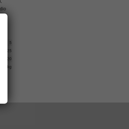
,
dio
5
2.2025
20
293 kg