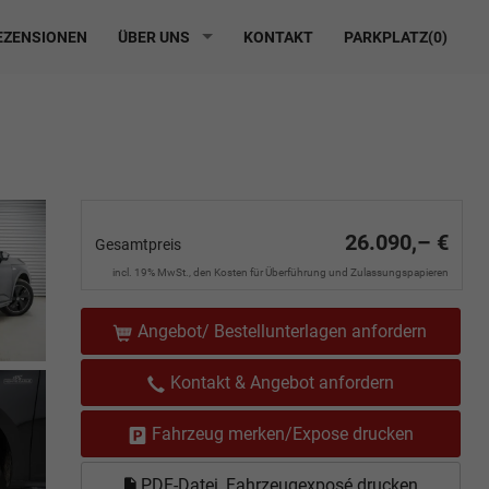
ZENSIONEN
ÜBER UNS
KONTAKT
PARKPLATZ(
0
)
26.090,– €
Gesamtpreis
incl. 19% MwSt., den Kosten für Überführung und Zulassungspapieren
Angebot/ Bestellunterlagen anfordern
Kontakt & Angebot anfordern
Fahrzeug merken/Expose drucken
PDF-Datei, Fahrzeugexposé drucken