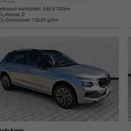
cl. 19% MwSt.
erbrauch kombiniert:
5,60 l/100km
O
-Klasse:
D
2
O
-Emissionen:
126,00 g/km
2
koda Kamiq