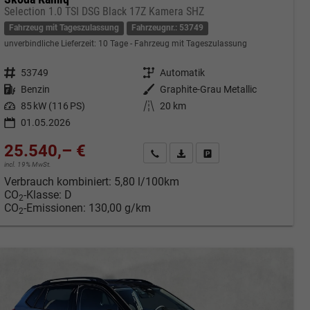
Selection 1.0 TSI DSG Black 17Z Kamera SHZ
Fahrzeug mit Tageszulassung
Fahrzeugnr.: 53749
unverbindliche Lieferzeit:
10 Tage
Fahrzeug mit Tageszulassung
Fahrzeugnr.
53749
Getriebe
Automatik
Kraftstoff
Benzin
Außenfarbe
Graphite-Grau Metallic
Leistung
85 kW (116 PS)
Kilometerstand
20 km
01.05.2026
25.540,– €
cken
Kontakt & Angebot anfordern
PDF-Datei, Fahrzeugexposé druc
Fahrzeug merken/Expose 
incl. 19% MwSt.
Verbrauch kombiniert:
5,80 l/100km
CO
-Klasse:
D
2
CO
-Emissionen:
130,00 g/km
2