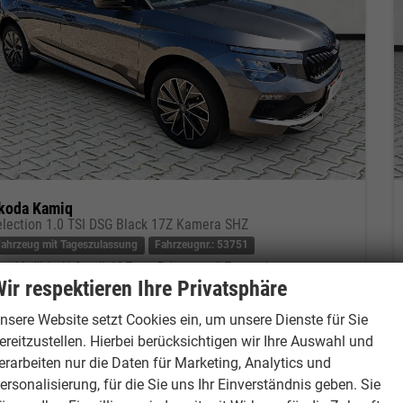
koda Kamiq
election 1.0 TSI DSG Black 17Z Kamera SHZ
Fahrzeug mit Tageszulassung
Fahrzeugnr.: 53751
verbindliche Lieferzeit:
10 Tage
Fahrzeug mit Tageszulassung
ir respektieren Ihre Privatsphäre
eugnr.
53751
Getriebe
Automatik
nsere Website setzt Cookies ein, um unsere Dienste für Sie
tstoff
Benzin
Außenfarbe
Graphite-Grau Metallic
ereitzustellen. Hierbei berücksichtigen wir Ihre Auswahl und
tung
85 kW (116 PS)
Kilometerstand
20 km
erarbeiten nur die Daten für Marketing, Analytics und
01.05.2026
ersonalisierung, für die Sie uns Ihr Einverständnis geben. Sie