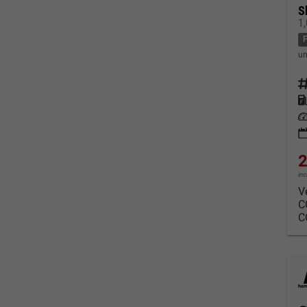
S
1
un
Fahrz
Kraf
Leis
2
in
V
C
C