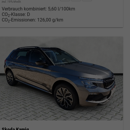
incl. 19% MwSt.
Verbrauch kombiniert:
5,60 l/100km
CO
-Klasse:
D
2
CO
-Emissionen:
126,00 g/km
2
Skoda Kamiq