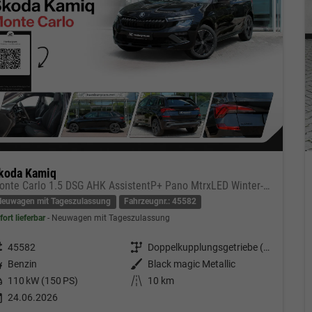
koda Kamiq
Monte Carlo 1.5 DSG AHK AssistentP+ Pano MtrxLED Winter-Premium SafetyP
Neuwagen mit Tageszulassung
Fahrzeugnr.: 45582
fort lieferbar
Neuwagen mit Tageszulassung
eugnr.
45582
Getriebe
Doppelkupplungsgetriebe (DSG)
tstoff
Benzin
Außenfarbe
Black magic Metallic
tung
110 kW (150 PS)
Kilometerstand
10 km
24.06.2026