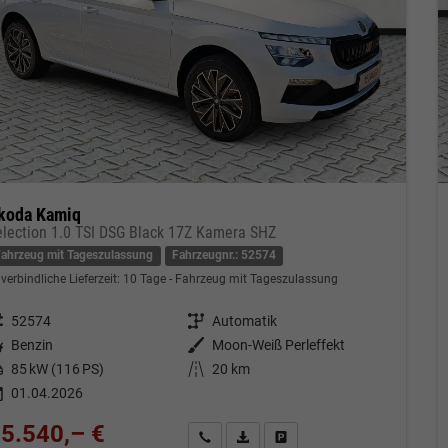
koda Kamiq
election 1.0 TSI DSG Black 17Z Kamera SHZ
Fahrzeug mit Tageszulassung
Fahrzeugnr.: 52574
verbindliche Lieferzeit:
10 Tage
Fahrzeug mit Tageszulassung
eugnr.
52574
Getriebe
Automatik
tstoff
Benzin
Außenfarbe
Moon-Weiß Perleffekt
tung
85 kW (116 PS)
Kilometerstand
20 km
01.04.2026
5.540,– €
Kontakt & Angebot anfordern
PDF-Datei, Fahrzeugexposé drucken
Fahrzeug merken/Expose dru