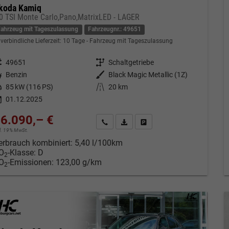
koda Kamiq
,0 TSI Monte Carlo,Pano,MatrixLED - LAGER
Fahrzeug mit Tageszulassung
Fahrzeugnr.: 49651
verbindliche Lieferzeit:
10 Tage
Fahrzeug mit Tageszulassung
eugnr.
49651
Getriebe
Schaltgetriebe
tstoff
Benzin
Außenfarbe
Black Magic Metallic (1Z)
tung
85 kW (116 PS)
Kilometerstand
20 km
01.12.2025
6.090,– €
Kontakt & Angebot anfordern
PDF-Datei, Fahrzeugexposé drucken
Fahrzeug merken/Expose dru
cl. 19% MwSt.
erbrauch kombiniert:
5,40 l/100km
O
-Klasse:
D
2
O
-Emissionen:
123,00 g/km
2