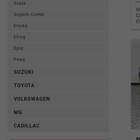
in
Scala
V
Superb Combi
C
C
Enyaq
Elroq
Epiq
Peaq
SUZUKI
TOYOTA
VOLKSWAGEN
MG
CADILLAC
S