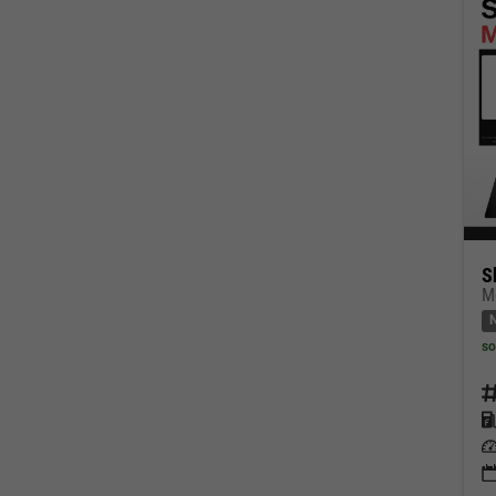
S
so
Fahrz
Kraf
Leis