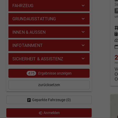
S
FAHRZEUG
un
GRUNDAUSSTATTUNG
Fahrz
INNEN & AUSSEN
Kraf
Leis
INFOTAINMENT
2
SICHERHEIT & ASSISTENZ
in
V
475
Ergebnisse anzeigen
C
C
zurücksetzen
Geparkte Fahrzeuge (
0
)
Anmelden