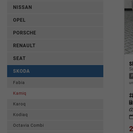
NISSAN
OPEL
PORSCHE
RENAULT
SEAT
S
S
SKODA
Fabia
un
Kamiq
Fahrz
Kraf
Karoq
Leis
Kodiaq
Octavia Combi
2