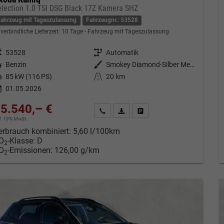
election 1.0 TSI DSG Black 17Z Kamera SHZ
Fahrzeug mit Tageszulassung
Fahrzeugnr.: 53528
verbindliche Lieferzeit:
10 Tage
Fahrzeug mit Tageszulassung
eugnr.
53528
Getriebe
Automatik
tstoff
Benzin
Außenfarbe
Smokey Diamond-Silber Metallic
tung
85 kW (116 PS)
Kilometerstand
20 km
01.05.2026
5.540,– €
Kontakt & Angebot anfordern
PDF-Datei, Fahrzeugexposé drucken
Fahrzeug merken/Expose dru
cl. 19% MwSt.
erbrauch kombiniert:
5,60 l/100km
O
-Klasse:
D
2
O
-Emissionen:
126,00 g/km
2