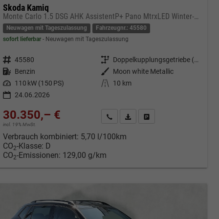
Skoda Kamiq
Monte Carlo 1.5 DSG AHK AssistentP+ Pano MtrxLED Winter-Premium SafetyP
Neuwagen mit Tageszulassung
Fahrzeugnr.: 45580
sofort lieferbar
Neuwagen mit Tageszulassung
Fahrzeugnr.
45580
Getriebe
Doppelkupplungsgetriebe (DSG)
Kraftstoff
Benzin
Außenfarbe
Moon white Metallic
Leistung
110 kW (150 PS)
Kilometerstand
10 km
24.06.2026
30.350,– €
cken
Kontakt & Angebot anfordern
PDF-Datei, Fahrzeugexposé druc
Fahrzeug merken/Expose 
incl. 19% MwSt.
Verbrauch kombiniert:
5,70 l/100km
CO
-Klasse:
D
2
CO
-Emissionen:
129,00 g/km
2