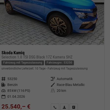
Skoda Kamiq
Selection 1.0 TSI DSG Black 17Z Kamera SHZ
Fahrzeug mit Tageszulassung
Fahrzeugnr.: 53250
unverbindliche Lieferzeit:
10 Tage
Fahrzeug mit Tageszulassung
Fahrzeugnr.
53250
Getriebe
Automatik
Kraftstoff
Benzin
Außenfarbe
Race-Blau Metallic
Leistung
85 kW (116 PS)
Kilometerstand
20 km
01.04.2026
25.540,– €
cken
Kontakt & Angebot anfordern
PDF-Datei, Fahrzeugexposé druc
Fahrzeug merken/Expose 