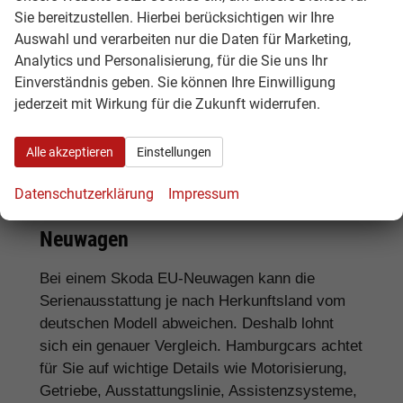
Sie bereitzustellen. Hierbei berücksichtigen wir Ihre
Für SUV-Fans:
Skoda Kamiq, Karoq, Kodiaq
Auswahl und verarbeiten nur die Daten für Marketing,
und Enyaq
Analytics und Personalisierung, für die Sie uns Ihr
Einverständnis geben. Sie können Ihre Einwilligung
Für Elektroauto-Interessenten:
Skoda
jederzeit mit Wirkung für die Zukunft widerrufen.
Enyaq und weitere elektrische Skoda Modelle
Alle akzeptieren
Einstellungen
Ausstattung, Lieferzeit und
Datenschutzerklärung
Impressum
Unterschiede bei Skoda EU-
Neuwagen
Bei einem Skoda EU-Neuwagen kann die
Serienausstattung je nach Herkunftsland vom
deutschen Modell abweichen. Deshalb lohnt
sich ein genauer Vergleich. Hamburgcars achtet
für Sie auf wichtige Details wie Motorisierung,
Getriebe, Ausstattungslinie, Assistenzsysteme,