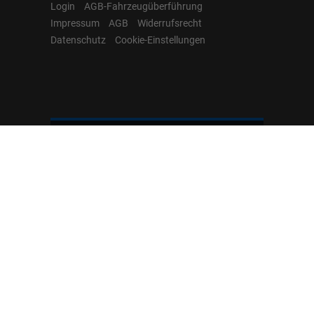
Login
AGB-Fahrzeugüberführung
Impressum
AGB
Widerrufsrecht
Datenschutz
Cookie-Einstellungen
Hamburgcars auf
Facebook, Instagram,
YouTube & WhatsApp
Folgen Sie Hamburgcars auf Social
Media und entdecken Sie aktuelle EU-
Neuwagen, Reimport Fahrzeuge,
Lagerfahrzeuge, Werkbestellungen,
Elektroautos, Hybridfahrzeuge,