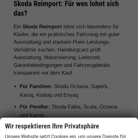
Skoda Reimport: Für wen lohnt sich
das?
Ein
Skoda Reimport
lohnt sich besonders für
Käufer, die ein praktisches Fahrzeug mit guter
Ausstattung und starkem Preis-Leistungs-
Verhältnis suchen. Hamburgcars prüft
Ausstattung, Motorisierung, Lieferzeit,
Garantiebedingungen und Fahrzeugdetails
transparent vor dem Kauf.
Für Familien:
Skoda Octavia, Superb,
Karoq, Kodiaq und Enyaq
Für Pendler:
Skoda Fabia, Scala, Octavia
und Kamiq
Wir respektieren Ihre Privatsphäre
Für Vielfahrer:
Skoda Octavia, Superb und
Diesel- oder Automatikmodelle
Unsere Website setzt Cookies ein, um unsere Dienste für