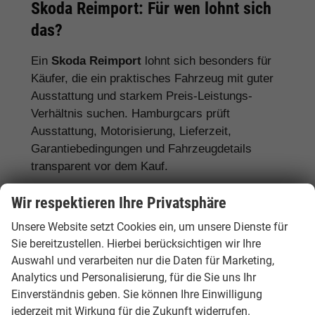
Skoda Reimport: Für wen lohnt sich
das?
Ein
Skoda Reimport
lohnt sich besonders für
Käufer, die ein praktisches Fahrzeug mit guter
Ausstattung und starkem Preis-Leistungs-
Verhältnis suchen. Hamburgcars prüft
Ausstattung, Motorisierung, Lieferzeit,
Garantiebedingungen und Fahrzeugdetails
transparent vor dem Kauf.
Für Familien:
Skoda Octavia, Superb,
Wir respektieren Ihre Privatsphäre
Karoq, Kodiaq und Enyaq
Unsere Website setzt Cookies ein, um unsere Dienste für
Sie bereitzustellen. Hierbei berücksichtigen wir Ihre
Für Pendler:
Skoda Fabia, Scala, Octavia
Auswahl und verarbeiten nur die Daten für Marketing,
und Kamiq
Analytics und Personalisierung, für die Sie uns Ihr
Für Vielfahrer:
Skoda Octavia, Superb und
Einverständnis geben. Sie können Ihre Einwilligung
Diesel- oder Automatikmodelle
jederzeit mit Wirkung für die Zukunft widerrufen.