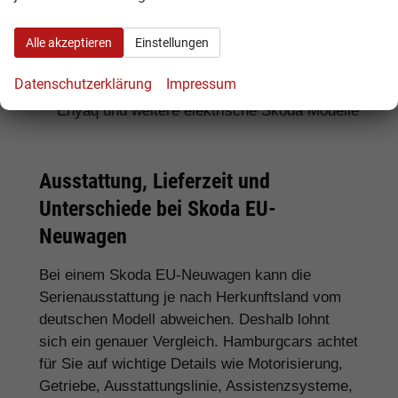
Für SUV-Fans:
Skoda Kamiq, Karoq, Kodiaq
Alle akzeptieren
Einstellungen
und Enyaq
Datenschutzerklärung
Impressum
Für Elektroauto-Interessenten:
Skoda
Enyaq und weitere elektrische Skoda Modelle
Ausstattung, Lieferzeit und
Unterschiede bei Skoda EU-
Neuwagen
Bei einem Skoda EU-Neuwagen kann die
Serienausstattung je nach Herkunftsland vom
deutschen Modell abweichen. Deshalb lohnt
sich ein genauer Vergleich. Hamburgcars achtet
für Sie auf wichtige Details wie Motorisierung,
Getriebe, Ausstattungslinie, Assistenzsysteme,