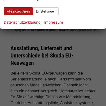
Für SUV-Fans:
Skoda Kamiq, Karoq, Kodiaq
Alle akzeptieren
Einstellungen
und Enyaq
Datenschutzerklärung
Impressum
Für Elektroauto-Interessenten:
Skoda
Enyaq und weitere elektrische Skoda Modelle
Ausstattung, Lieferzeit und
Unterschiede bei Skoda EU-
Neuwagen
Bei einem Skoda EU-Neuwagen kann die
Serienausstattung je nach Herkunftsland vom
deutschen Modell abweichen. Deshalb lohnt
sich ein genauer Vergleich. Hamburgcars achtet
für Sie auf wichtige Details wie Motorisierung,
Getriebe, Ausstattungslinie, Assistenzsysteme,