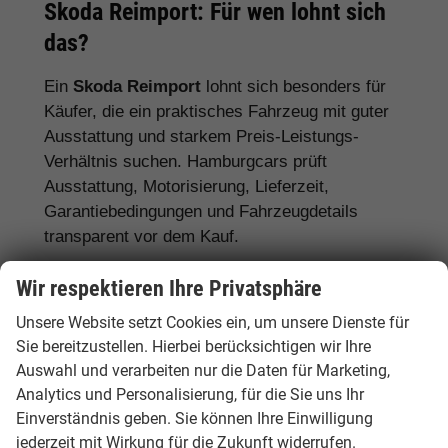
Skoda Reimport: Für wen lohnt sich
das?
Ein
Skoda Reimport
lohnt sich besonders für
Käufer, die ein praktisches Fahrzeug mit guter
Ausstattung und starkem Preis-Leistungs-
Verhältnis suchen. Hamburgcars prüft
Ausstattung, Motorisierung, Lieferzeit,
Garantiebedingungen und Fahrzeugdetails
transparent vor dem Kauf.
Für Familien:
Skoda Octavia, Superb,
Wir respektieren Ihre Privatsphäre
Karoq, Kodiaq und Enyaq
Unsere Website setzt Cookies ein, um unsere Dienste für
Sie bereitzustellen. Hierbei berücksichtigen wir Ihre
Für Pendler:
Skoda Fabia, Scala, Octavia
Auswahl und verarbeiten nur die Daten für Marketing,
und Kamiq
Analytics und Personalisierung, für die Sie uns Ihr
Für Vielfahrer:
Skoda Octavia, Superb und
Einverständnis geben. Sie können Ihre Einwilligung
Diesel- oder Automatikmodelle
jederzeit mit Wirkung für die Zukunft widerrufen.