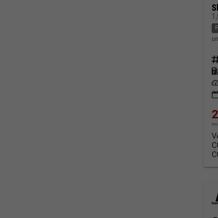
S
1
un
Fahrz
Kraf
Leis
2
in
V
C
C