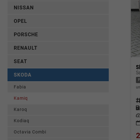
NISSAN
OPEL
PORSCHE
RENAULT
SEAT
S
S
SKODA
Fabia
un
Kamiq
Fahrz
Kraf
Karoq
Leis
Kodiaq
Octavia Combi
2