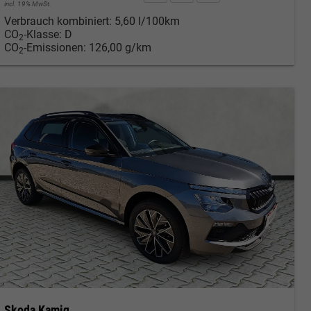
incl. 19% MwSt.
Verbrauch kombiniert:
5,60 l/100km
CO
-Klasse:
D
2
CO
-Emissionen:
126,00 g/km
2
Skoda Kamiq