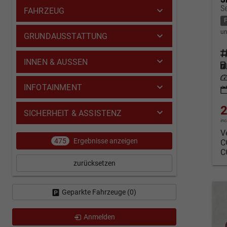
S
FAHRZEUG
un
GRUNDAUSSTATTUNG
Fahrz
INNEN & AUSSEN
Kraf
Leis
INFOTAINMENT
2
SICHERHEIT & ASSISTENZ
in
V
475
Ergebnisse anzeigen
C
C
zurücksetzen
Geparkte Fahrzeuge (
0
)
Anmelden