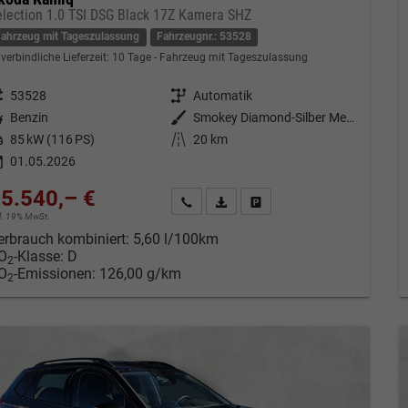
election 1.0 TSI DSG Black 17Z Kamera SHZ
Fahrzeug mit Tageszulassung
Fahrzeugnr.: 53528
verbindliche Lieferzeit:
10 Tage
Fahrzeug mit Tageszulassung
eugnr.
53528
Getriebe
Automatik
tstoff
Benzin
Außenfarbe
Smokey Diamond-Silber Metallic
tung
85 kW (116 PS)
Kilometerstand
20 km
01.05.2026
5.540,– €
Kontakt & Angebot anfordern
PDF-Datei, Fahrzeugexposé drucken
Fahrzeug merken/Expose dru
cl. 19% MwSt.
erbrauch kombiniert:
5,60 l/100km
O
-Klasse:
D
2
O
-Emissionen:
126,00 g/km
2