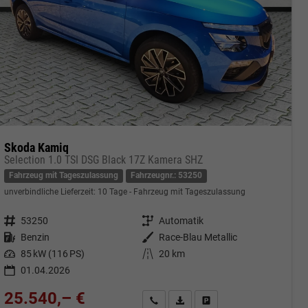
Skoda Kamiq
Selection 1.0 TSI DSG Black 17Z Kamera SHZ
Fahrzeug mit Tageszulassung
Fahrzeugnr.: 53250
unverbindliche Lieferzeit:
10 Tage
Fahrzeug mit Tageszulassung
Fahrzeugnr.
53250
Getriebe
Automatik
Kraftstoff
Benzin
Außenfarbe
Race-Blau Metallic
Leistung
85 kW (116 PS)
Kilometerstand
20 km
01.04.2026
25.540,– €
cken
Kontakt & Angebot anfordern
PDF-Datei, Fahrzeugexposé druc
Fahrzeug merken/Expose 