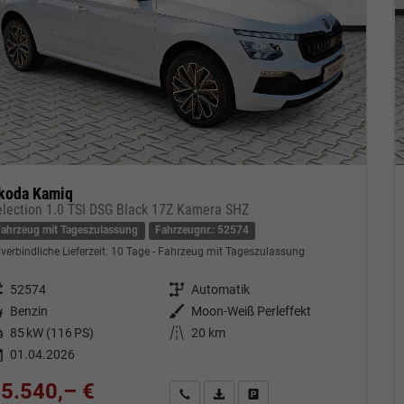
koda Kamiq
election 1.0 TSI DSG Black 17Z Kamera SHZ
Fahrzeug mit Tageszulassung
Fahrzeugnr.: 52574
verbindliche Lieferzeit:
10 Tage
Fahrzeug mit Tageszulassung
eugnr.
52574
Getriebe
Automatik
tstoff
Benzin
Außenfarbe
Moon-Weiß Perleffekt
tung
85 kW (116 PS)
Kilometerstand
20 km
01.04.2026
5.540,– €
Kontakt & Angebot anfordern
PDF-Datei, Fahrzeugexposé drucken
Fahrzeug merken/Expose dru