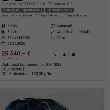
Selection 1.0 TSI DSG Black 17Z Kamera SHZ
Fahrzeug mit Tageszulassung
Fahrzeugnr.: 53749
unverbindliche Lieferzeit:
10 Tage
Fahrzeug mit Tageszulassung
Fahrzeugnr.
53749
Getriebe
Automatik
Kraftstoff
Benzin
Außenfarbe
Graphite-Grau Metallic
Leistung
85 kW (116 PS)
Kilometerstand
20 km
01.05.2026
25.540,– €
cken
Kontakt & Angebot anfordern
PDF-Datei, Fahrzeugexposé druc
Fahrzeug merken/Expose 
incl. 19% MwSt.
Verbrauch kombiniert:
5,80 l/100km
CO
-Klasse:
D
2
CO
-Emissionen:
130,00 g/km
2