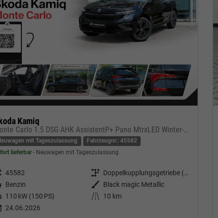
koda Kamiq
Monte Carlo 1.5 DSG AHK AssistentP+ Pano MtrxLED Winter-Premium SafetyP
Neuwagen mit Tageszulassung
Fahrzeugnr.: 45582
fort lieferbar
Neuwagen mit Tageszulassung
eugnr.
45582
Getriebe
Doppelkupplungsgetriebe (DSG)
tstoff
Benzin
Außenfarbe
Black magic Metallic
tung
110 kW (150 PS)
Kilometerstand
10 km
24.06.2026