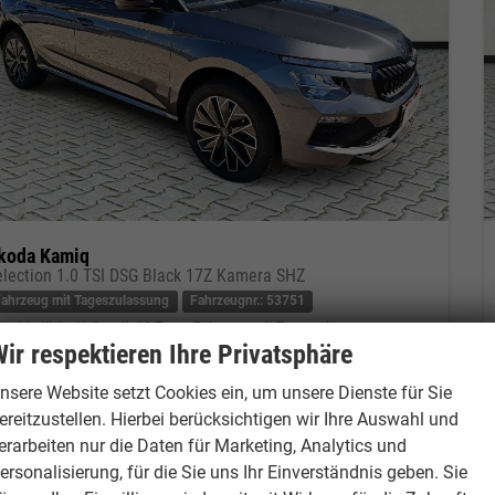
koda Kamiq
election 1.0 TSI DSG Black 17Z Kamera SHZ
Fahrzeug mit Tageszulassung
Fahrzeugnr.: 53751
verbindliche Lieferzeit:
10 Tage
Fahrzeug mit Tageszulassung
ir respektieren Ihre Privatsphäre
eugnr.
53751
Getriebe
Automatik
nsere Website setzt Cookies ein, um unsere Dienste für Sie
tstoff
Benzin
Außenfarbe
Graphite-Grau Metallic
ereitzustellen. Hierbei berücksichtigen wir Ihre Auswahl und
tung
85 kW (116 PS)
Kilometerstand
20 km
erarbeiten nur die Daten für Marketing, Analytics und
01.05.2026
ersonalisierung, für die Sie uns Ihr Einverständnis geben. Sie