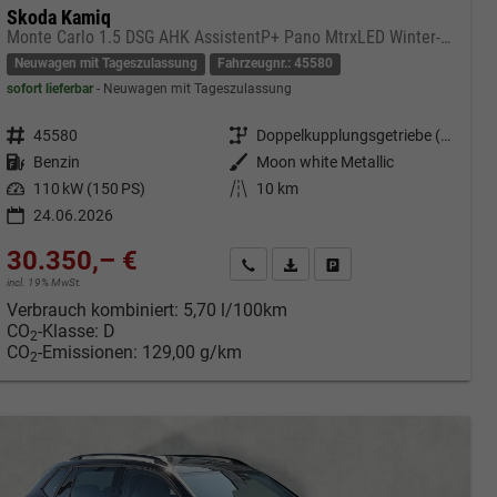
Skoda Kamiq
Monte Carlo 1.5 DSG AHK AssistentP+ Pano MtrxLED Winter-Premium SafetyP
Neuwagen mit Tageszulassung
Fahrzeugnr.: 45580
sofort lieferbar
Neuwagen mit Tageszulassung
Fahrzeugnr.
45580
Getriebe
Doppelkupplungsgetriebe (DSG)
Kraftstoff
Benzin
Außenfarbe
Moon white Metallic
Leistung
110 kW (150 PS)
Kilometerstand
10 km
24.06.2026
30.350,– €
cken
Kontakt & Angebot anfordern
PDF-Datei, Fahrzeugexposé druc
Fahrzeug merken/Expose 
incl. 19% MwSt.
Verbrauch kombiniert:
5,70 l/100km
CO
-Klasse:
D
2
CO
-Emissionen:
129,00 g/km
2