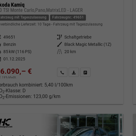
koda Kamiq
,0 TSI Monte Carlo,Pano,MatrixLED - LAGER
Fahrzeug mit Tageszulassung
Fahrzeugnr.: 49651
verbindliche Lieferzeit:
10 Tage
Fahrzeug mit Tageszulassung
eugnr.
49651
Getriebe
Schaltgetriebe
tstoff
Benzin
Außenfarbe
Black Magic Metallic (1Z)
tung
85 kW (116 PS)
Kilometerstand
20 km
01.12.2025
6.090,– €
Kontakt & Angebot anfordern
PDF-Datei, Fahrzeugexposé drucken
Fahrzeug merken/Expose dru
cl. 19% MwSt.
erbrauch kombiniert:
5,40 l/100km
O
-Klasse:
D
2
O
-Emissionen:
123,00 g/km
2