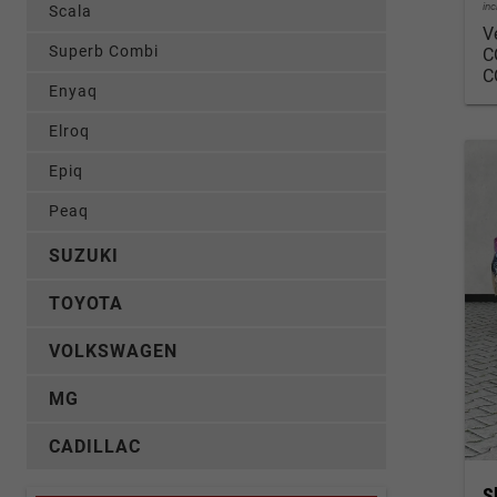
in
Scala
V
Superb Combi
C
C
Enyaq
Elroq
Epiq
Peaq
SUZUKI
TOYOTA
VOLKSWAGEN
MG
CADILLAC
S