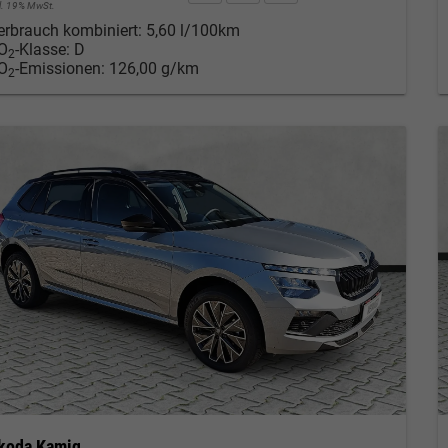
cl. 19% MwSt.
erbrauch kombiniert:
5,60 l/100km
O
-Klasse:
D
2
O
-Emissionen:
126,00 g/km
2
koda Kamiq