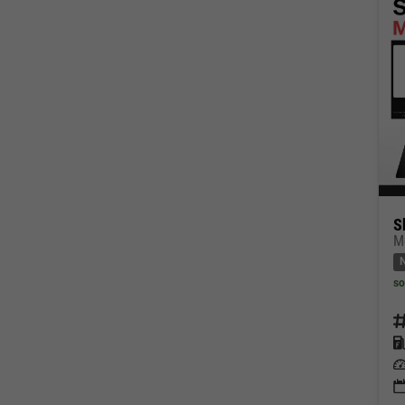
S
so
Fahrz
Kraf
Leis