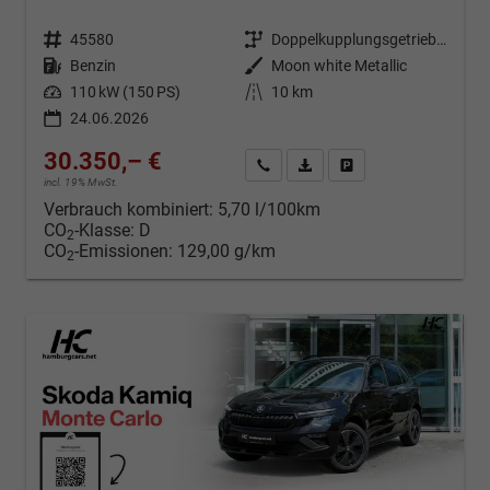
Fahrzeugnr.
45580
Getriebe
Doppelkupplungsgetriebe (DSG)
Kraftstoff
Benzin
Außenfarbe
Moon white Metallic
Leistung
110 kW (150 PS)
Kilometerstand
10 km
24.06.2026
30.350,– €
Kontakt & Angebot anfordern
PDF-Datei, Fahrzeugexposé d
Fahrzeug merken/Expo
incl. 19% MwSt.
Verbrauch kombiniert:
5,70 l/100km
CO
-Klasse:
D
2
CO
-Emissionen:
129,00 g/km
2