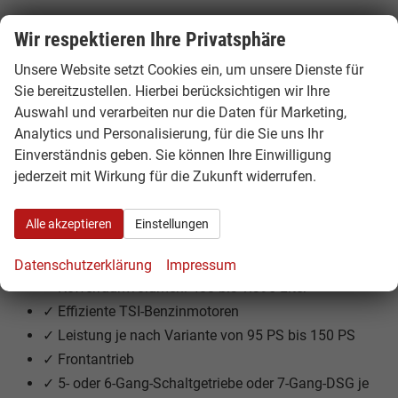
Das Kofferraumvolumen beträgt 400 Liter. Bei
Wir respektieren Ihre Privatsphäre
umgeklappten Rücksitzen stehen bis zu 1.395 Liter
Unsere Website setzt Cookies ein, um unsere Dienste für
Ladevolumen zur Verfügung – ideal für Alltag, Einkauf,
Sie bereitzustellen. Hierbei berücksichtigen wir Ihre
Freizeit und Wochenendausflüge.
Auswahl und verarbeiten nur die Daten für Marketing,
Technische Highlights des Škoda Kamiq
Analytics und Personalisierung, für die Sie uns Ihr
Einverständnis geben. Sie können Ihre Einwilligung
✓ Fahrzeuglänge: 4.241 mm
jederzeit mit Wirkung für die Zukunft widerrufen.
✓ Fahrzeugbreite: 1.793 mm
✓ Fahrzeughöhe: ca. 1.531 mm
Alle akzeptieren
Einstellungen
✓ Radstand: 2.651 mm
✓ 5 Sitzplätze
Datenschutzerklärung
Impressum
✓ Kofferraumvolumen: 400 bis 1.395 Liter
✓ Effiziente TSI-Benzinmotoren
✓ Leistung je nach Variante von 95 PS bis 150 PS
✓ Frontantrieb
✓ 5- oder 6-Gang-Schaltgetriebe oder 7-Gang-DSG je