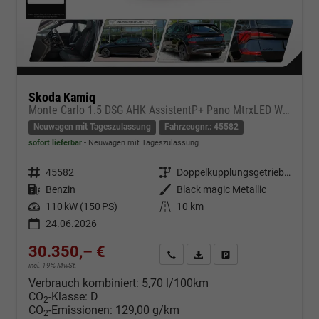
Skoda Kamiq
Monte Carlo 1.5 DSG AHK AssistentP+ Pano MtrxLED Winter-Premium SafetyP
Neuwagen mit Tageszulassung
Fahrzeugnr.: 45582
sofort lieferbar
Neuwagen mit Tageszulassung
Fahrzeugnr.
45582
Getriebe
Doppelkupplungsgetriebe (DSG)
Kraftstoff
Benzin
Außenfarbe
Black magic Metallic
Leistung
110 kW (150 PS)
Kilometerstand
10 km
24.06.2026
30.350,– €
Kontakt & Angebot anfordern
PDF-Datei, Fahrzeugexposé d
Fahrzeug merken/Expo
incl. 19% MwSt.
Verbrauch kombiniert:
5,70 l/100km
CO
-Klasse:
D
2
CO
-Emissionen:
129,00 g/km
2