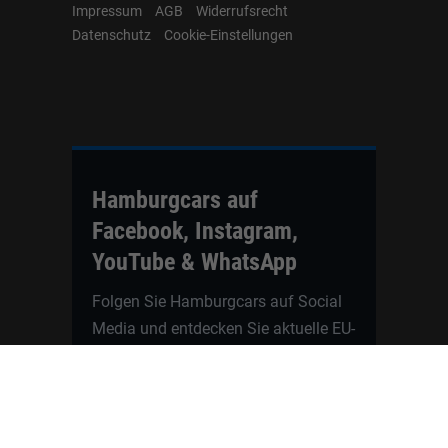
Impressum
AGB
Widerrufsrecht
Datenschutz
Cookie-Einstellungen
Hamburgcars auf
Facebook, Instagram,
YouTube & WhatsApp
Folgen Sie Hamburgcars auf Social
Media und entdecken Sie aktuelle EU-
Neuwagen, Reimport Fahrzeuge,
Lagerfahrzeuge, Werkbestellungen,
Elektroautos, Hybridfahrzeuge,
Fahrzeugvorstellungen,