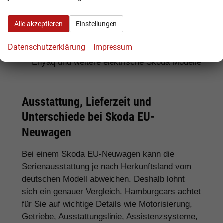
Für SUV-Fans:
Skoda Kamiq, Karoq, Kodiaq
Alle akzeptieren
Einstellungen
und Enyaq
Datenschutzerklärung
Impressum
Für Elektroauto-Interessenten:
Skoda
Enyaq und weitere elektrische Skoda Modelle
Ausstattung, Lieferzeit und
Unterschiede bei Skoda EU-
Neuwagen
Bei einem Skoda EU-Neuwagen kann die
Serienausstattung je nach Herkunftsland vom
deutschen Modell abweichen. Deshalb lohnt
sich ein genauer Vergleich. Hamburgcars achtet
für Sie auf wichtige Details wie Motorisierung,
Getriebe, Ausstattungslinie, Assistenzsysteme,