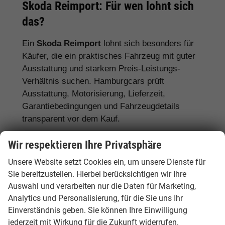
Skoda Reimport: Für wen lohnt sich
das?
Ein
Skoda Reimport
lohnt sich besonders für
Käufer, die ein praktisches Fahrzeug mit guter
Ausstattung und starkem Preis-Leistungs-
Verhältnis suchen. Hamburgcars prüft
Ausstattung, Motorisierung, Lieferzeit,
Garantiebedingungen und Fahrzeugdetails
transparent vor dem Kauf.
Für Familien:
Skoda Octavia, Superb,
Wir respektieren Ihre Privatsphäre
Karoq, Kodiaq und Enyaq
Unsere Website setzt Cookies ein, um unsere Dienste für
Sie bereitzustellen. Hierbei berücksichtigen wir Ihre
Für Pendler:
Skoda Fabia, Scala, Octavia
Auswahl und verarbeiten nur die Daten für Marketing,
und Kamiq
Analytics und Personalisierung, für die Sie uns Ihr
Für Vielfahrer:
Skoda Octavia, Superb und
Einverständnis geben. Sie können Ihre Einwilligung
Diesel- oder Automatikmodelle
jederzeit mit Wirkung für die Zukunft widerrufen.