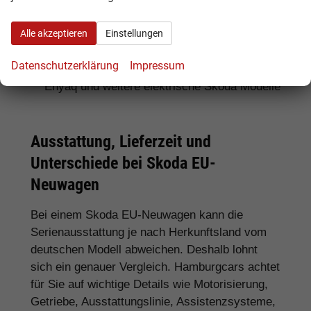
Für SUV-Fans:
Skoda Kamiq, Karoq, Kodiaq
Alle akzeptieren
Einstellungen
und Enyaq
Datenschutzerklärung
Impressum
Für Elektroauto-Interessenten:
Skoda
Enyaq und weitere elektrische Skoda Modelle
Ausstattung, Lieferzeit und
Unterschiede bei Skoda EU-
Neuwagen
Bei einem Skoda EU-Neuwagen kann die
Serienausstattung je nach Herkunftsland vom
deutschen Modell abweichen. Deshalb lohnt
sich ein genauer Vergleich. Hamburgcars achtet
für Sie auf wichtige Details wie Motorisierung,
Getriebe, Ausstattungslinie, Assistenzsysteme,