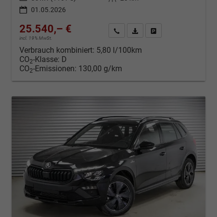
01.05.2026
25.540,– €
Kontakt & Angebot anfordern
PDF-Datei, Fahrzeugexposé d
Fahrzeug merken/Expo
incl. 19% MwSt.
Verbrauch kombiniert:
5,80 l/100km
CO
-Klasse:
D
2
CO
-Emissionen:
130,00 g/km
2