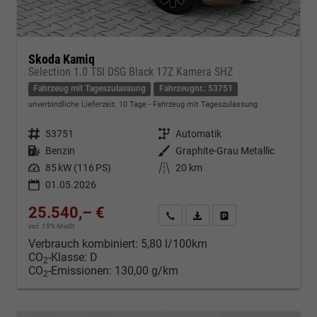
Skoda Kamiq
Selection 1.0 TSI DSG Black 17Z Kamera SHZ
Fahrzeug mit Tageszulassung
Fahrzeugnr.: 53751
unverbindliche Lieferzeit:
10 Tage
Fahrzeug mit Tageszulassung
Fahrzeugnr.
53751
Getriebe
Automatik
Kraftstoff
Benzin
Außenfarbe
Graphite-Grau Metallic
Leistung
85 kW (116 PS)
Kilometerstand
20 km
01.05.2026
25.540,– €
Kontakt & Angebot anfordern
PDF-Datei, Fahrzeugexposé d
Fahrzeug merken/Expo
incl. 19% MwSt.
Verbrauch kombiniert:
5,80 l/100km
CO
-Klasse:
D
2
CO
-Emissionen:
130,00 g/km
2