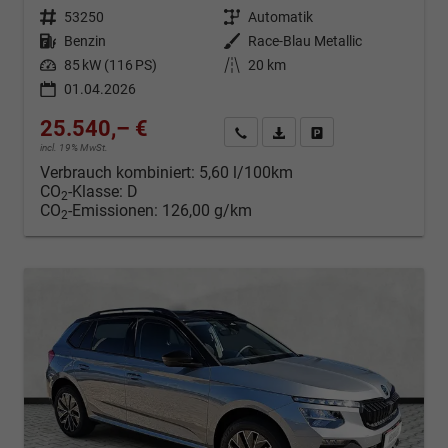
Fahrzeugnr.
53250
Getriebe
Automatik
Kraftstoff
Benzin
Außenfarbe
Race-Blau Metallic
Leistung
85 kW (116 PS)
Kilometerstand
20 km
01.04.2026
25.540,– €
Kontakt & Angebot anfordern
PDF-Datei, Fahrzeugexposé d
Fahrzeug merken/Expo
incl. 19% MwSt.
Verbrauch kombiniert:
5,60 l/100km
CO
-Klasse:
D
2
CO
-Emissionen:
126,00 g/km
2