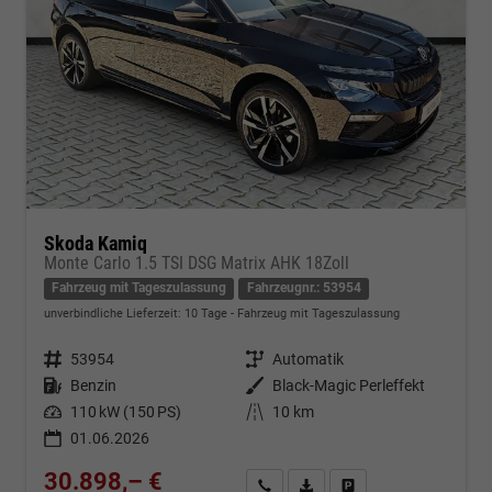
Skoda Kamiq
Monte Carlo 1.5 TSI DSG Matrix AHK 18Zoll
Fahrzeug mit Tageszulassung
Fahrzeugnr.: 53954
unverbindliche Lieferzeit:
10 Tage
Fahrzeug mit Tageszulassung
Fahrzeugnr.
53954
Getriebe
Automatik
Kraftstoff
Benzin
Außenfarbe
Black-Magic Perleffekt
Leistung
110 kW (150 PS)
Kilometerstand
10 km
01.06.2026
30.898,– €
Kontakt & Angebot anfordern
PDF-Datei, Fahrzeugexposé d
Fahrzeug merken/Expo