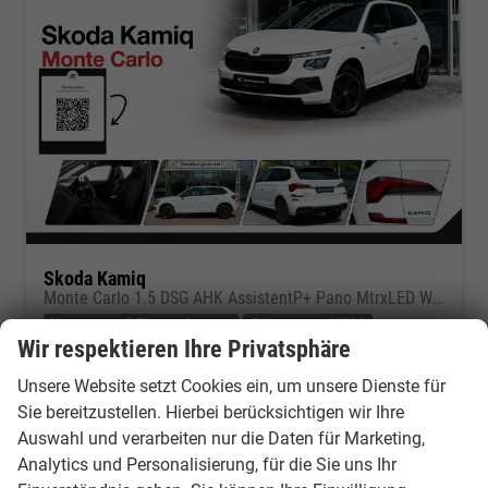
Skoda Kamiq
Monte Carlo 1.5 DSG AHK AssistentP+ Pano MtrxLED Winter-Premium SafetyP
Neuwagen mit Tageszulassung
Fahrzeugnr.: 45580
Wir respektieren Ihre Privatsphäre
sofort lieferbar
Neuwagen mit Tageszulassung
Unsere Website setzt Cookies ein, um unsere Dienste für
Fahrzeugnr.
45580
Getriebe
Doppelkupplungsgetriebe (DSG)
Sie bereitzustellen. Hierbei berücksichtigen wir Ihre
Kraftstoff
Benzin
Außenfarbe
Moon white Metallic
Auswahl und verarbeiten nur die Daten für Marketing,
Leistung
110 kW (150 PS)
Kilometerstand
10 km
Analytics und Personalisierung, für die Sie uns Ihr
24.06.2026