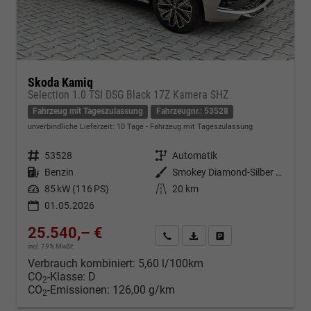
Skoda Kamiq
Selection 1.0 TSI DSG Black 17Z Kamera SHZ
Fahrzeug mit Tageszulassung
Fahrzeugnr.: 53528
unverbindliche Lieferzeit:
10 Tage
Fahrzeug mit Tageszulassung
Fahrzeugnr.
53528
Getriebe
Automatik
Kraftstoff
Benzin
Außenfarbe
Smokey Diamond-Silber Metallic
Leistung
85 kW (116 PS)
Kilometerstand
20 km
01.05.2026
25.540,– €
Kontakt & Angebot anfordern
PDF-Datei, Fahrzeugexposé d
Fahrzeug merken/Expo
incl. 19% MwSt.
Verbrauch kombiniert:
5,60 l/100km
CO
-Klasse:
D
2
CO
-Emissionen:
126,00 g/km
2