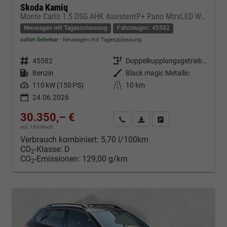
Skoda Kamiq
Monte Carlo 1.5 DSG AHK AssistentP+ Pano MtrxLED Winter-Premium SafetyP
Neuwagen mit Tageszulassung
Fahrzeugnr.: 45582
sofort lieferbar
Neuwagen mit Tageszulassung
Fahrzeugnr.
45582
Getriebe
Doppelkupplungsgetriebe (DSG)
Kraftstoff
Benzin
Außenfarbe
Black magic Metallic
Leistung
110 kW (150 PS)
Kilometerstand
10 km
24.06.2026
30.350,– €
Kontakt & Angebot anfordern
PDF-Datei, Fahrzeugexposé d
Fahrzeug merken/Expo
incl. 19% MwSt.
Verbrauch kombiniert:
5,70 l/100km
CO
-Klasse:
D
2
CO
-Emissionen:
129,00 g/km
2