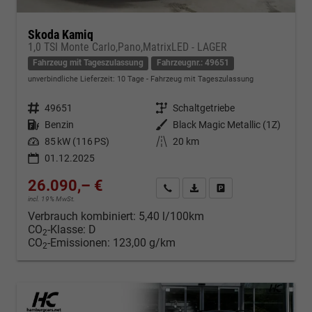
Skoda Kamiq
1,0 TSI Monte Carlo,Pano,MatrixLED - LAGER
Fahrzeug mit Tageszulassung
Fahrzeugnr.: 49651
unverbindliche Lieferzeit:
10 Tage
Fahrzeug mit Tageszulassung
Fahrzeugnr.
49651
Getriebe
Schaltgetriebe
Kraftstoff
Benzin
Außenfarbe
Black Magic Metallic (1Z)
Leistung
85 kW (116 PS)
Kilometerstand
20 km
01.12.2025
26.090,– €
Kontakt & Angebot anfordern
PDF-Datei, Fahrzeugexposé d
Fahrzeug merken/Expo
incl. 19% MwSt.
Verbrauch kombiniert:
5,40 l/100km
CO
-Klasse:
D
2
CO
-Emissionen:
123,00 g/km
2