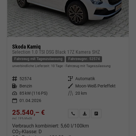
Skoda Kamiq
Selection 1.0 TSI DSG Black 17Z Kamera SHZ
Fahrzeug mit Tageszulassung
Fahrzeugnr.: 52574
unverbindliche Lieferzeit:
10 Tage
Fahrzeug mit Tageszulassung
Fahrzeugnr.
52574
Getriebe
Automatik
Kraftstoff
Benzin
Außenfarbe
Moon-Weiß Perleffekt
Leistung
85 kW (116 PS)
Kilometerstand
20 km
01.04.2026
25.540,– €
Kontakt & Angebot anfordern
PDF-Datei, Fahrzeugexposé d
Fahrzeug merken/Expo
incl. 19% MwSt.
Verbrauch kombiniert:
5,60 l/100km
CO
-Klasse:
D
2