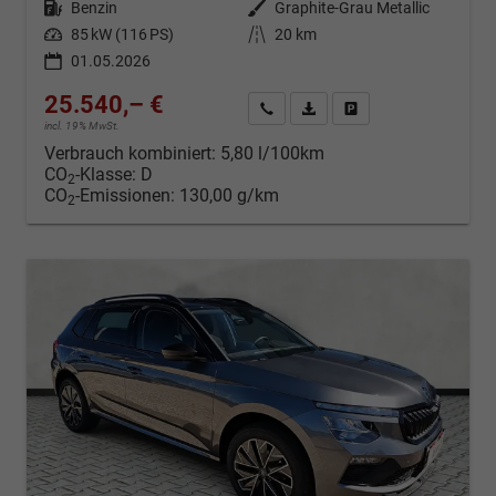
Kraftstoff
Benzin
Außenfarbe
Graphite-Grau Metallic
Leistung
85 kW (116 PS)
Kilometerstand
20 km
01.05.2026
25.540,– €
Kontakt & Angebot anfordern
PDF-Datei, Fahrzeugexposé d
Fahrzeug merken/Expo
incl. 19% MwSt.
Verbrauch kombiniert:
5,80 l/100km
CO
-Klasse:
D
2
CO
-Emissionen:
130,00 g/km
2